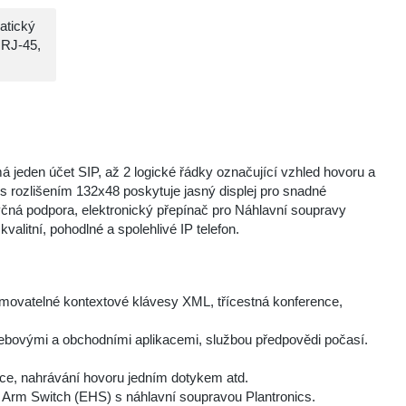
atický
 RJ-45,
á jeden účet SIP, až 2 logické řádky označující vzhled hovoru a
s rozlišením 132x48 poskytuje jasný displej pro snadné
zyčná podpora, elektronický přepínač pro Náhlavní soupravy
alitní, pohodlné a spolehlivé IP telefon.
ramovatelné kontextové klávesy XML, třícestná konference,
webovými a obchodními aplikacemi, službou předpovědi počasí.
ce, nahrávání hovoru jedním dotykem atd.
c Arm Switch (EHS) s náhlavní soupravou Plantronics.