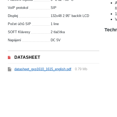
A
VoIP protokol
SIP
ř
1
Displej
132x48 2.95" backlit LCD
V
Počet účtů SIP
1 line
Techn
SOFT Klávesy
2 tlačítka
Napájení
DC 5V
DATASHEET
datasheet_gxp1610_1615_english.pdf
0.79 Mb