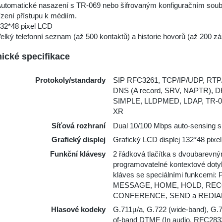
utomatické nasazení s TR-069 nebo šifrovaným konfiguračním sou
ízení přístupu k médiím.
32*48 pixel LCD
elký telefonní seznam (až 500 kontaktů) a historie hovorů (až 200 
ické specifikace
Protokoly/standardy
SIP RFC3261, TCP/IP/UDP, RT
DNS (A record, SRV, NAPTR), 
SIMPLE, LLDPMED, LDAP, TR-0
XR
Síťová rozhraní
Dual 10/100 Mbps auto-sensing s
Grafický displej
Grafický LCD displej 132*48 pixe
Funkční klávesy
2 řádková tlačítka s dvoubarevn
programovatelné kontextové dotyk
kláves se speciálními funkc
MESSAGE, HOME, HOLD, REC
CONFERENCE, SEND a REDI
Hlasové kodeky
G.711µ/a, G.722 (wide-band), G.7
of-band DTMF (In audio, RFC283