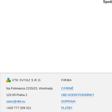
Spot
VTK SVYAZ S.R.O.
FIRMA
Na Folimance 2155/15, Vinohrady
O FIRMĚ
120 00 Praha 2
OBCHODNÍ PODMÍNKY
sales@vtkt.eu
DOPRAVA
+420 777 209 321
PLATBY