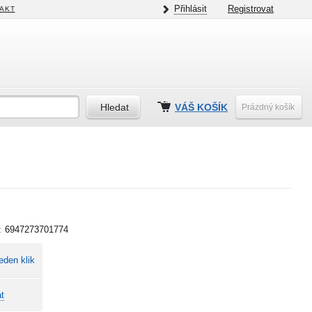
Přihlásit
Registrovat
AKT
VÁŠ KOŠÍK
Prázdný košík
:
6947273701774
eden klik
t