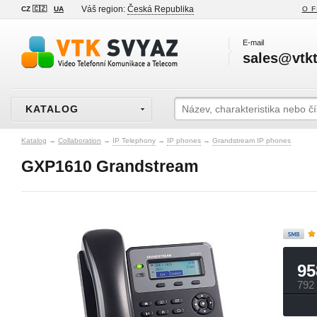
Váš region:
Česká Republika
CZ 🇨🇿
UA
O F
E-mail
sales@vtkt
KATALOG
Katalog
→
Collaboration
→
IP Telephony
→
IP phones
→
Grandstream IP phones
GXP1610 Grandstream
95
792