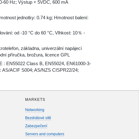
50-60 Hz; Výstup + 5VDC, 600 mA
tnost jednotky: 0.74 kg; Hmotnost balení:
dování: od -10 °C do 60 °C, Vlhkost: 10％ -
otelefon, základna, univerzální napájecí
odní příručka, brožura, licence GPL
E : EN55022 Class B, EN55024, EN61000-3-
: AS/ACIF S004; AS/NZS CISPR22/24;
MARKETS
Networking
Bezdrátové sítě
Zabezpečení
Servers and computers