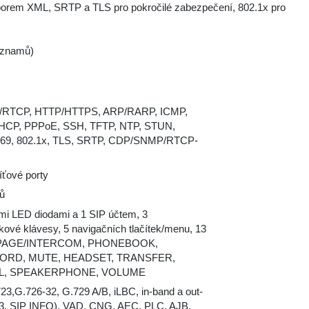
borem XML, SRTP a TLS pro pokročilé zabezpečení, 802.1x pro
záznamů)
P/RTCP, HTTP/HTTPS, ARP/RARP, ICMP,
DHCP, PPPoE, SSH, TFTP, NTP, STUN,
69, 802.1x, TLS, SRTP, CDP/SNMP/RTCP-
íťové porty
lů
ými LED diodami a 1 SIP účtem, 3
ové klávesy, 5 navigačních tlačítek/menu, 13
emi: PAGE/INTERCOM, PHONEBOOK,
ORD, MUTE, HEADSET, TRANSFER,
AL, SPEAKERPHONE, VOLUME
23,G.726-32, G.729 A/B, iLBC, in-band a out-
3, SIP INFO), VAD, CNG, AEC, PLC, AJB,