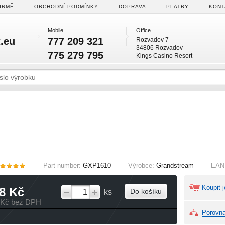
IRMĚ
OBCHODNÍ PODMÍNKY
DOPRAVA
PLATBY
KONT
Mobile
Office
.eu
777 209 321
Rozvadov 7
34806 Rozvadov
775 279 795
Kings Casino Resort
Part number:
GXP1610
Výrobce:
Grandstream
EAN
Koupit j
8 Kč
Do košíku
ks
 Kč bez DPH
Porovna