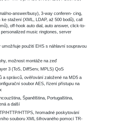
ional/no-answer/busy), 3-way conferen- cing,
m ke stažení (XML, LDAP, až 500 bodů), call
mů), off-hook auto dial, auto answer, click-to-
ng, personalized music ringtones, server
 umožňuje použití EHS s náhlavní soupravou
olohy, možnost montáže na zeď
ayer 3 (ToS, DiffServ, MPLS) QoS
elů a správců, ověřování založené na MD5 a
nfigurační soubor AES, řízení přístupu na
x
ancouzština, Španělština, Portugalština,
ená a další
FTP/HTTP/HTTPS, hromadné poskytování
ačního souboru XML šifrovaného pomocí TR-