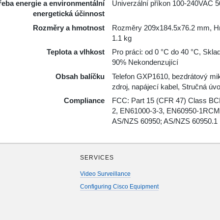
řeba energie a environmentální
Univerzální příkon 100-240VAC 
energetická účinnost
Rozměry a hmotnost
Rozměry 209x184.5x76.2 mm, Hmo
1.1 kg
Teplota a vlhkost
Pro práci: od 0 °C do 40 °C, Skla
90% Nekondenzující
Obsah balíčku
Telefon GXP1610, bezdrátový mikr
zdroj, napájecí kabel, Stručná úv
Compliance
FCC: Part 15 (CFR 47) Class BC
2, EN61000-3-3, EN60950-1RCM
AS/NZS 60950; AS/NZS 60950.1
SERVICES
Video Surveillance
Configuring Cisco Equipment