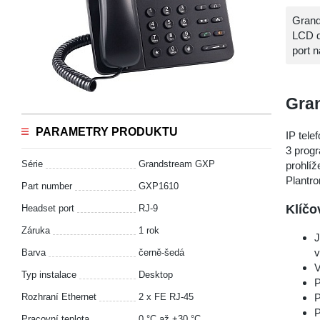
Grand
LCD d
port 
Gra
PARAMETRY PRODUKTU
IP tele
3 progr
Série
Grandstream GXP
prohlíž
Plantro
Part number
GXP1610
Klíčo
Headset port
RJ-9
Záruka
1 rok
J
v
Barva
černě-šedá
V
Typ instalace
Desktop
P
Rozhraní Ethernet
2 x FE RJ-45
P
P
Pracovní teplota
0 °С až +30 °С