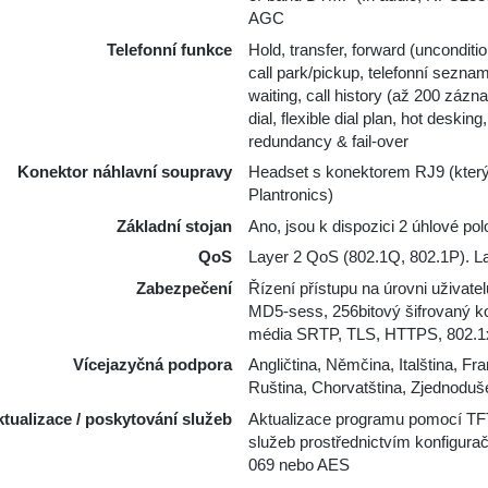
AGC
Telefonní funkce
Hold, transfer, forward (uncondit
call park/pickup, telefonní sezna
waiting, call history (až 200 zázna
dial, flexible dial plan, hot deski
redundancy & fail-over
Konektor náhlavní soupravy
Headset s konektorem RJ9 (který
Plantronics)
Základní stojan
Ano, jsou k dispozici 2 úhlové p
QoS
Layer 2 QoS (802.1Q, 802.1P). L
Zabezpečení
Řízení přístupu na úrovni uživat
MD5-sess, 256bitový šifrovaný ko
média SRTP, TLS, HTTPS, 802.1
Vícejazyčná podpora
Angličtina, Němčina, Italština, Fr
Ruština, Chorvatština, Zjednoduš
tualizace / poskytování služeb
Aktualizace programu pomocí T
služeb prostřednictvím konfigur
069 nebo AES