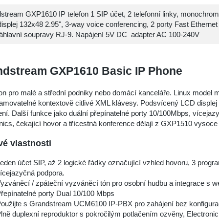
stream GXP1610 IP telefon 1 SIP účet, 2 telefonní linky, monochrom
isplej 132x48 2.95", 3-way voice conferencing, 2 porty Fast Ethernet
náhlavní soupravy RJ-9. Napájení 5V DC adapter AC 100-240V
ndstream GXP1610 Basic IP Phone
fon pro malé a střední podniky nebo domácí kanceláře. Linux model m
amovatelné kontextově citlivé XML klávesy. Podsvícený LCD displej 
ení. Další funkce jako duální přepínatelné porty 10/100Mbps, víceja
nics, čekající hovor a třícestná konference dělají z GXP1510 vysoce kv
vé vlastnosti
eden účet SIP, až 2 logické řádky označující vzhled hovoru, 3 prog
ícejazyčná podpora.
yzváněcí / zpáteční vyzváněcí tón pro osobní hudbu a integrace s 
řepínatelné porty Dual 10/100 Mbps
oužijte s Grandstream UCM6100 IP-PBX pro zahájení bez konfigura
lně duplexní reproduktor s pokročilým potlačením ozvěny, Electroni