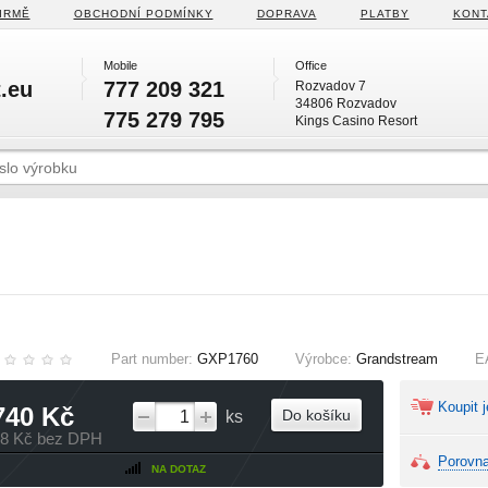
IRMĚ
OBCHODNÍ PODMÍNKY
DOPRAVA
PLATBY
KONT
Mobile
Office
.eu
777 209 321
Rozvadov 7
34806 Rozvadov
775 279 795
Kings Casino Resort
Part number:
GXP1760
Výrobce:
Grandstream
E
Koupit j
740 Kč
Do košíku
ks
38 Kč bez DPH
Porovna
NA DOTAZ