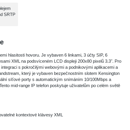
plejem
and SRTP
ne
i hlasitosti hovoru. Je vybaven 6 linkami, 3 účty SIP, 6
vesami XML na podsvíceném LCD displeji 200x80 pixelů 3.3". Pro
 integraci s pokročilými webovými a podnikovými aplikacemi a
Grandstream, který je vybaven bezpečnostním slotem Kensington
 duální síťové porty s automatickým snímáním 10/100Mbps a
Tento mid-range IP telefon poskytuje uživatelům po celém světě
movatelné kontextové klávesy XML