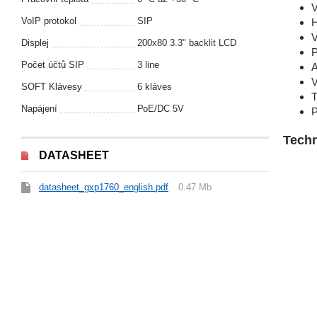
V
VoIP protokol
SIP
H
V
Displej
200x80 3.3" backlit LCD
P
Počet účtů SIP
3 line
A
V
SOFT Klávesy
6 kláves
T
Napájení
РоЕ/DC 5V
P
Techn
DATASHEET
datasheet_gxp1760_english.pdf
0.47 Mb