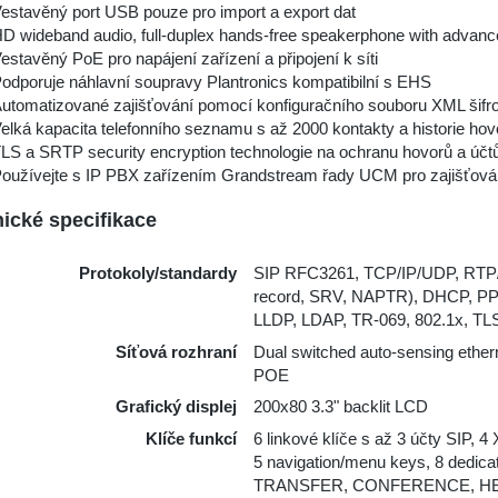
estavěný port USB pouze pro import a export dat
D wideband audio, full-duplex hands-free speakerphone with advance
estavěný PoE pro napájení zařízení a připojení k síti
odporuje náhlavní soupravy Plantronics kompatibilní s EHS
utomatizované zajišťování pomocí konfiguračního souboru XML ši
elká kapacita telefonního seznamu s až 2000 kontakty a historie h
LS a SRTP security encryption technologie na ochranu hovorů a účtů
oužívejte s IP PBX zařízením Grandstream řady UCM pro zajišťován
ické specifikace
Protokoly/standardy
SIP RFC3261, TCP/IP/UDP, RT
record, SRV, NAPTR), DHCP, P
LLDP, LDAP, TR-069, 802.1x, TL
Síťová rozhraní
Dual switched auto-sensing ethe
POE
Grafický displej
200x80 3.3" backlit LCD
Klíče funkcí
6 linkové klíče s až 3 účty SIP, 
5 navigation/menu keys, 8 dedic
TRANSFER, CONFERENCE, HE