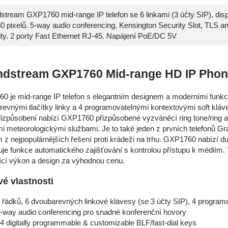
stream GXP1760 mid-range IP telefon se 6 linkami (3 účty SIP), dis
0 pixelů. 5-way audio conferencing, Kensington Security Slot, TLS 
ity. 2 porty Fast Ethernet RJ-45. Napájení PoE/DC 5V
ndstream GXP1760 Mid-range HD IP Pho
 je mid-range IP telefon s elegantním designem a moderními funkcem
evnými tlačítky linky a 4 programovatelnými kontextovými soft klá
řizpůsobení nabízí GXP1760 přizpůsobené vyzváněcí ring tone/ring a
i meteorologickými službami. Je to také jeden z prvních telefonů 
m z nejpopulárnějších řešení proti krádeži na trhu. GXP1760 nabízí
je funkce automatického zajišťování s kontrolou přístupu k médiím. 
ící výkon a design za výhodnou cenu.
vé vlastnosti
 řádků, 6 dvoubarevných linkové klávesy (se 3 účty SIP), 4 progra
-way audio conferencing pro snadné konferenční hovory
4 digitally programmable & customizable BLF/fast-dial keys