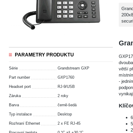
Grand
200x8
secur
Gra
PARAMETRY PRODUKTU
GXP1760
dvoubar
Série
Grandstream GXP
větší p
místním
Part number
GXP1760
- jední
Headset port
RJ-9/USB
podporu
vynikaj
Záruka
2 roky
Klíčo
Barva
černě-šedá
Typ instalace
Desktop
6
Rozhraní Ethernet
2 x FE RJ-45
5
2
Pracovní teplota
0 °С až +30 °С