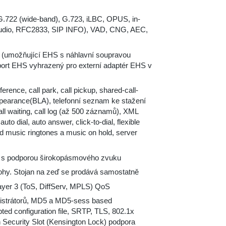
G.722 (wide-band), G.723, iLBC, OPUS, in-
audio, RFC2833, SIP INFO), VAD, CNG, AEC,
 (umožňující EHS s náhlavní soupravou
port EHS vyhrazený pro externí adaptér EHS v
erence, call park, call pickup, shared-call-
pearance(BLA), telefonní seznam ke stažení
ll waiting, call log (až 500 záznamů), XML
to dial, auto answer, click-to-dial, flexible
zed music ringtones a music on hold, server
h s podporou širokopásmového zvuku
olohy. Stojan na zeď se prodává samostatně
ayer 3 (ToS, DiffServ, MPLS) QoS
inistrátorů, MD5 a MD5-sess based
pted configuration file, SRTP, TLS, 802.1x
 Security Slot (Kensington Lock) podpora