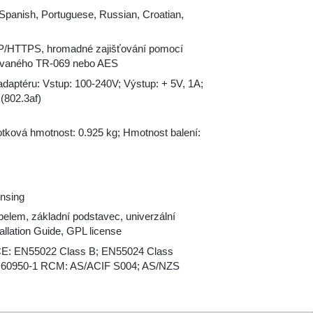
 Spanish, Portuguese, Russian, Croatian,
P/HTTPS, hromadné zajišťování pomocí
rovaného TR-069 nebo AES
adaptéru: Vstup: 100-240V; Výstup: + 5V, 1A;
(802.3af)
ková hmotnost: 0.925 kg; Hmotnost balení:
nsing
elem, základní podstavec, univerzální
allation Guide, GPL license
CE: EN55022 Class B; EN55024 Class
N60950-1 RCM: AS/ACIF S004; AS/NZS