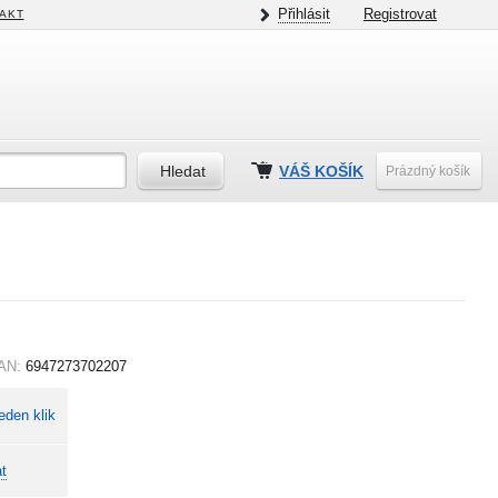
Přihlásit
Registrovat
AKT
VÁŠ KOŠÍK
Prázdný košík
AN:
6947273702207
eden klik
t