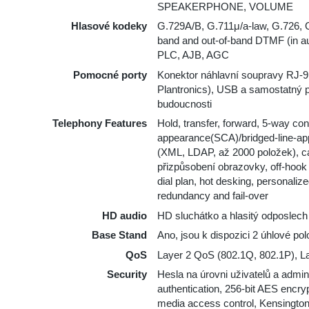
SPEAKERPHONE, VOLUME
Hlasové kodeky
G.729A/B, G.711μ/a-law, G.726, 
band and out-of-band DTMF (in 
PLC, AJB, AGC
Pomocné porty
Konektor náhlavní soupravy RJ-9
Plantronics), USB a samostatný 
budoucnosti
Telephony Features
Hold, transfer, forward, 5-way conf
appearance(SCA)/bridged-line-ap
(XML, LDAP, až 2000 položek), ca
přizpůsobení obrazovky, off-hook au
dial plan, hot desking, personali
redundancy and fail-over
HD audio
HD sluchátko a hlasitý odposlec
Base Stand
Ano, jsou k dispozici 2 úhlové p
QoS
Layer 2 QoS (802.1Q, 802.1P), L
Security
Hesla na úrovni uživatelů a adm
authentication, 256-bit AES encry
media access control, Kensington