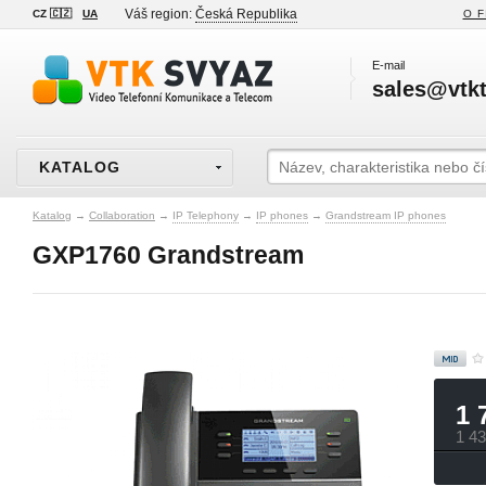
Váš region:
Česká Republika
CZ 🇨🇿
UA
O F
E-mail
sales@vtkt
KATALOG
Katalog
→
Collaboration
→
IP Telephony
→
IP phones
→
Grandstream IP phones
GXP1760 Grandstream
1 
1 4