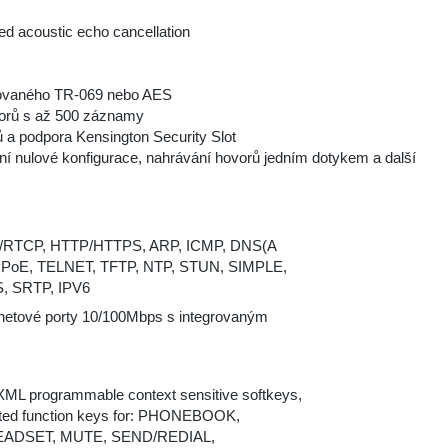
d acoustic echo cancellation
frovaného TR-069 nebo AES
ovorů s až 500 záznamy
 a podpora Kensington Security Slot
í nulové konfigurace, nahrávání hovorů jedním dotykem a další
P/RTCP, HTTP/HTTPS, ARP, ICMP, DNS(A
PPoE, TELNET, TFTP, NTP, STUN, SIMPLE,
S, SRTP, IPV6
rnetové porty 10/100Mbps s integrovaným
4 XML programmable context sensitive softkeys,
ated function keys for: PHONEBOOK,
ADSET, MUTE, SEND/REDIAL,