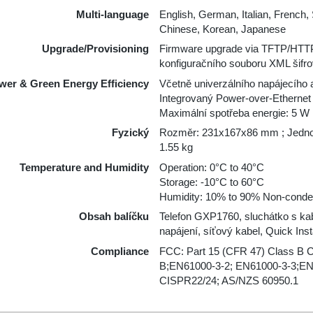
Multi-language
English, German, Italian, French,
Chinese, Korean, Japanese
Upgrade/Provisioning
Firmware upgrade via TFTP/HTT
konfiguračního souboru XML šif
wer & Green Energy Efficiency
Včetně univerzálního napájecího 
Integrovaný Power-over-Ethernet 
Maximální spotřeba energie: 5 W
Fyzický
Rozměr: 231x167x86 mm ; Jednot
1.55 kg
Temperature and Humidity
Operation: 0°C to 40°C
Storage: -10°C to 60°C
Humidity: 10% to 90% Non-conde
Obsah balíčku
Telefon GXP1760, sluchátko s kab
napájení, síťový kabel, Quick Inst
Compliance
FCC: Part 15 (CFR 47) Class B 
B;EN61000-3-2; EN61000-3-3;E
CISPR22/24; AS/NZS 60950.1