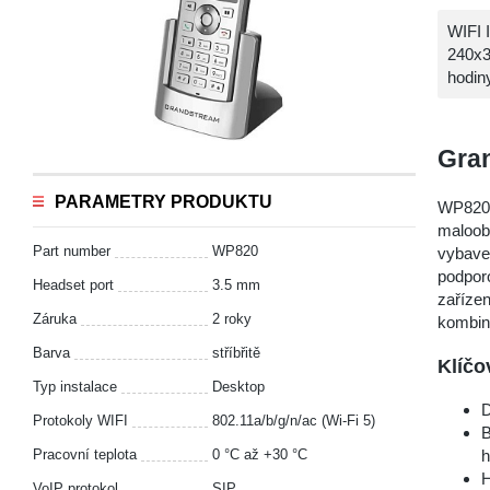
WIFI 
240x3
hodin
Gran
PARAMETRY PRODUKTU
WP820 j
maloobc
Part number
WP820
vybave
podpor
Headset port
3.5 mm
zaříze
Záruka
2 roky
kombina
Barva
stříbřitě
Klíčo
Typ instalace
Desktop
D
Protokoly WIFI
802.11a/b/g/n/ac (Wi-Fi 5)
B
Pracovní teplota
0 °С až +30 °С
h
H
VoIP protokol
SIP