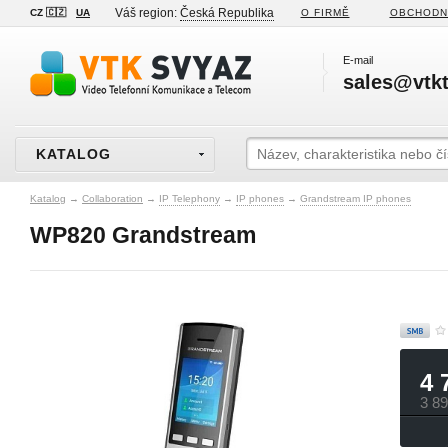
Váš region:
Česká Republika
CZ 🇨🇿
UA
O FIRMĚ
OBCHODN
E-mail
sales@vtkt
KATALOG
Katalog
→
Collaboration
→
IP Telephony
→
IP phones
→
Grandstream IP phones
WP820 Grandstream
4 
3 8