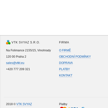
VTK SVYAZ S.R.O.
FIRMA
Na Folimance 2155/15, Vinohrady
O FIRMĚ
120 00 Praha 2
OBCHODNÍ PODMÍNKY
sales@vtkt.eu
DOPRAVA
+420 777 209 321
PLATBY
KONTAKT
2018 ©
VTK SVYAZ
Platby