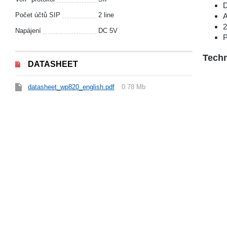
D
Počet účtů SIP
2 line
A
2
Napájení
DC 5V
P
Techn
DATASHEET
datasheet_wp820_english.pdf
0.78 Mb