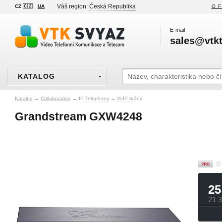
Váš region:
Česká Republika
CZ 🇨🇿
UA
O F
E-mail
sales@vtkt
KATALOG
Katalog
→
Collaboration
→
IP Telephony
→
VoIP brány
Grandstream GXW4248
25
21 