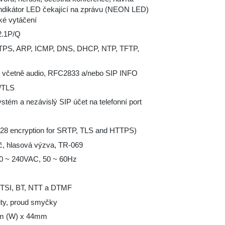
 indikátor LED čekající na zprávu (NEON LED)
ké vytáčení
2.1P/Q
PS, ARP, ICMP, DNS, DHCP, NTP, TFTP,
F včetně audio, RFC2833 a/nebo SIP INFO
/TLS
ystém a nezávislý SIP účet na telefonní port
8 encryption for SRTP, TLS and HTTPS)
č, hlasová výzva, TR-069
00 ~ 240VAC, 50 ~ 60Hz
 ETSI, BT, NTT a DTMF
ity, proud smyčky
m (W) x 44mm