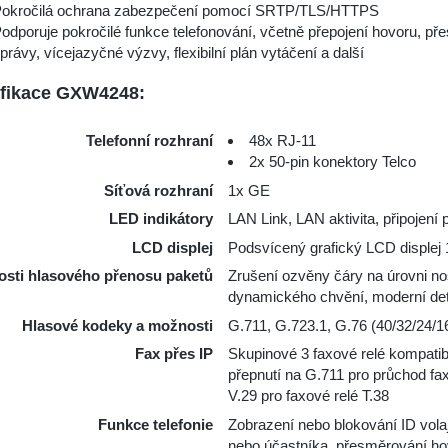
okročilá ochrana zabezpečení pomocí SRTP/TLS/HTTPS
odporuje pokročilé funkce telefonování, včetně přepojení hovoru, pře
právy, vícejazyčné výzvy, flexibilní plán vytáčení a další
ifikace GXW4248:
Telefonní rozhraní
48x RJ-11
2x 50-pin konektory Telco
Síťová rozhraní
1x GE
LED indikátory
LAN Link, LAN aktivita, připojení p
LCD displej
Podsvícený grafický LCD displej
sti hlasového přenosu paketů
Zrušení ozvěny čáry na úrovni n
dynamického chvění, moderní det
Hlasové kodeky a možnosti
G.711, G.723.1, G.76 (40/32/24/1
Fax přes IP
Skupinové 3 faxové relé kompatibi
přepnutí na G.711 pro průchod fax
V.29 pro faxové relé T.38
Funkce telefonie
Zobrazení nebo blokování ID volaj
nebo účastníka, přesměrování hov