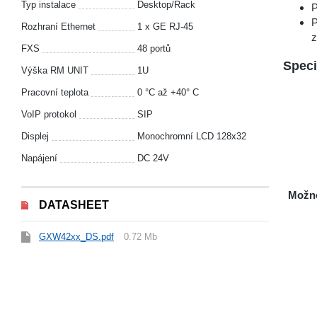
Typ instalace
Desktop/Rack
P
P
Rozhraní Ethernet
1 x GE RJ-45
z
FXS
48 portů
Spec
Výška RM UNIT
1U
Pracovní teplota
0 °C až +40° C
VoIP protokol
SIP
Displej
Monochromní LCD 128х32
Napájení
DC 24V
Možno
DATASHEET
GXW42xx_DS.pdf
0.72 Mb