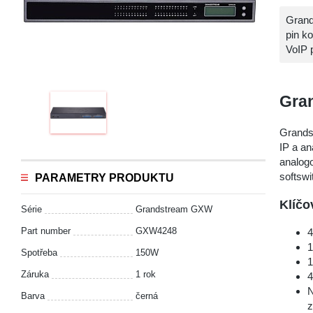
Grand
pin k
VoIP 
Gra
Grand
IP a an
analogo
softswi
PARAMETRY PRODUKTU
Klíčo
Série
Grandstream GXW
Part number
GXW4248
4
1
Spotřeba
150W
1
Záruka
1 rok
4
N
Barva
černá
z