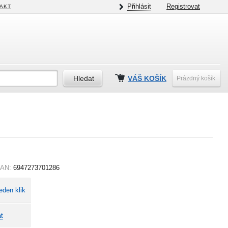
Přihlásit
Registrovat
AKT
VÁŠ KOŠÍK
Prázdný košík
AN:
6947273701286
eden klik
t