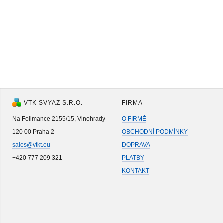
VTK SVYAZ S.R.O.
FIRMA
Na Folimance 2155/15, Vinohrady
O FIRMĚ
120 00 Praha 2
OBCHODNÍ PODMÍNKY
sales@vtkt.eu
DOPRAVA
+420 777 209 321
PLATBY
KONTAKT