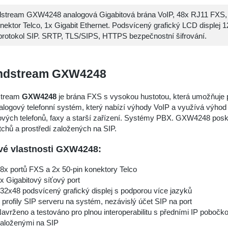
stream GXW4248 analogová Gigabitová brána VoIP, 48x RJ11 FXS, 
onektor Telco, 1x Gigabit Ethernet. Podsvícený grafický LCD displej 
protokol SIP. SRTP, TLS/SIPS, HTTPS bezpečnostní šifrování.
ndstream GXW4248
stream
GXW4248
je brána FXS s vysokou hustotou, která umožňuje po
alogový telefonní systém, který nabízí výhody VoIP a využívá výhod g
vých telefonů, faxy a starší zařízení. Systémy PBX. GXW4248 poskyt
tchů a prostředí založených na SIP.
vé vlastnosti GXW4248:
8x portů FXS a 2x 50-pin konektory Telco
x Gigabitový síťový port
32x48 podsvícený grafický displej s podporou více jazyků
 profily SIP serveru na systém, nezávislý účet SIP na port
avrženo a testováno pro plnou interoperabilitu s předními IP pobočk
aloženými na SIP