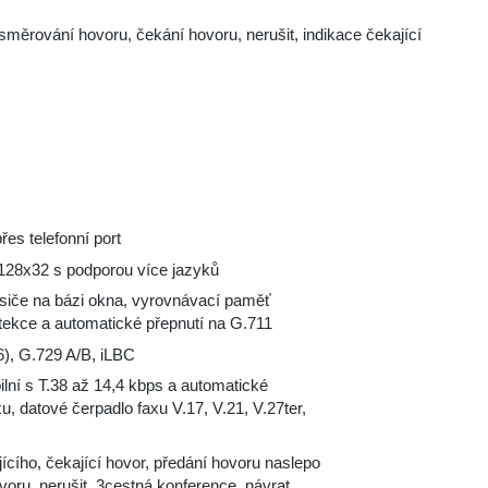
směrování hovoru, čekání hovoru, nerušit, indikace čekající
řes telefonní port
 128x32 s podporou více jazyků
osiče na bázi okna, vyrovnávací paměť
ekce a automatické přepnutí na G.711
6), G.729 A/B, iLBC
lní s T.38 až 14,4 kbps a automatické
u, datové čerpadlo faxu V.17, V.21, V.27ter,
ícího, čekající hovor, předání hovoru naslepo
oru, nerušit, 3cestná konference, návrat