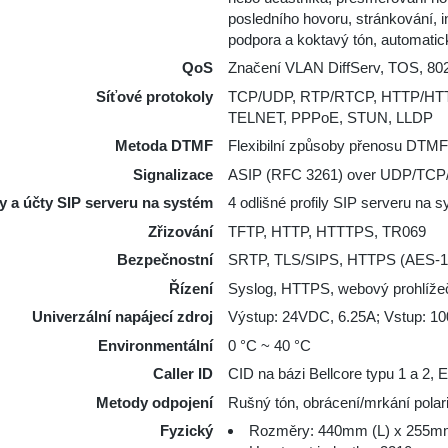
posledního hovoru, stránkování,
podpora a koktavý tón, automatic
QoS
Značení VLAN DiffServ, TOS, 80
Síťové protokoly
TCP/UDP, RTP/RTCP, HTTP/HTT
TELNET, PPPoE, STUN, LLDP
Metoda DTMF
Flexibilní způsoby přenosu DTM
Signalizace
ASIP (RFC 3261) over UDP/TCP
ly a účty SIP serveru na systém
4 odlišné profily SIP serveru na s
Zřizování
TFTP, HTTP, HTTTPS, TR069
Bezpečnostní
SRTP, TLS/SIPS, HTTPS (AES-12
Řízení
Syslog, HTTPS, webový prohlíže
Univerzální napájecí zdroj
Výstup: 24VDC, 6.25A; Vstup: 1
Environmentální
0 °C ~ 40 °C
Caller ID
CID na bázi Bellcore typu 1 a 2,
Metody odpojení
Rušný tón, obrácení/mrkání polar
Fyzický
Rozměry: 440mm (L) x 255m