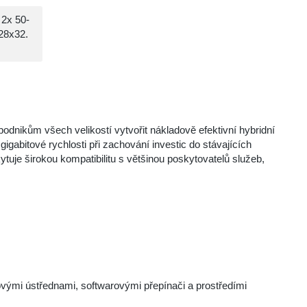
2x 50-
128x32.
dnikům všech velikostí vytvořit nákladově efektivní hybridní
igabitové rychlosti při zachování investic do stávajících
uje širokou kompatibilitu s většinou poskytovatelů služeb,
ovými ústřednami, softwarovými přepínači a prostředími