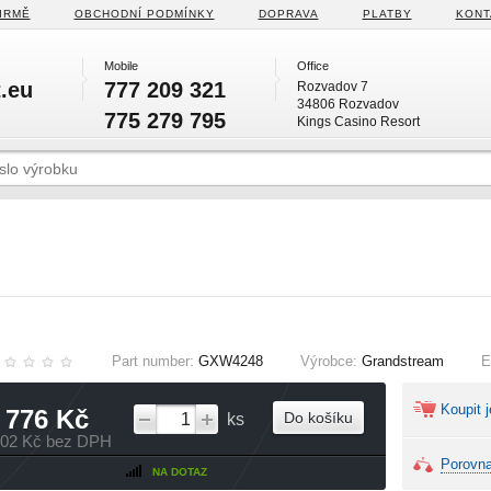
IRMĚ
OBCHODNÍ PODMÍNKY
DOPRAVA
PLATBY
KONT
Mobile
Office
.eu
777 209 321
Rozvadov 7
34806 Rozvadov
775 279 795
Kings Casino Resort
Part number:
GXW4248
Výrobce:
Grandstream
E
Koupit j
 776 Kč
Do košíku
ks
302 Kč bez DPH
Porovna
NA DOTAZ