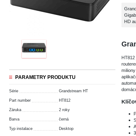
Grand
Gigab
HD au
Gran
HT812 j
routere
miliony
aplikač
PARAMETRY PRODUKTU
automat
domácno
Série
Grandstream HT
Part number
HT812
Klíčo
Záruka
2 roky
P
Barva
černá
S
A
Typ instalace
Desktop
3