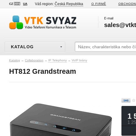
Váš region:
Česká Republika
CZ 🇨🇿
UA
O FIRMĚ
OBCHODN
E-mail
sales@vtkt
KATALOG
Katalog
→
Collaboration
→
IP Telephony
→
VoIP brány
HT812 Grandstream
1 
1 2