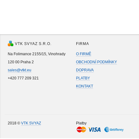
VTK SVYAZ S.R.O.
FIRMA
Na Folimance 2155/15, Vinohrady
O FIRMĚ
120 00 Praha 2
OBCHODNÍ PODMÍNKY
sales@vtkt.eu
DOPRAVA
+420 777 209 321
PLATBY
KONTAKT
2018 ©
VTK SVYAZ
Platby