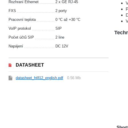
Rozhraní Ethernet
2 x GE RJ-45
V
P
FXS
2 porty
D
Pracovní teplota
0 °С až +30 °С
V
VoIP protokol
SIP
Techn
Počet účtů SIP
2 line
Napájení
DC 12V
DATASHEET
datasheet_ht812_english.pdf
0.56 Mb
Short