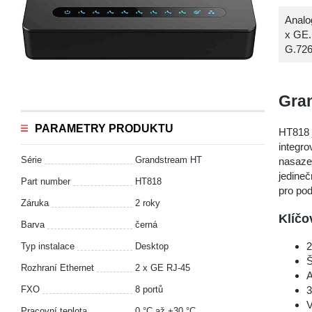
Analo
x GE.
G.726
Gran
PARAMETRY PRODUKTU
HT818 j
integr
Série
Grandstream HT
nasazen
jedineč
Part number
HT818
pro pod
Záruka
2 roky
Klíčo
Barva
černá
2
Typ instalace
Desktop
Š
Rozhraní Ethernet
2 x GE RJ-45
A
FXO
8 portů
3
V
Pracovní teplota
0 °С až +30 °С