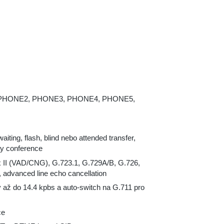
PHONE2, PHONE3, PHONE4, PHONE5,
waiting, flash, blind nebo attended transfer,
way conference
x II (VAD/CNG), G.723.1, G.729A/B, G.726,
, advanced line echo cancellation
 až do 14.4 kpbs a auto-switch na G.711 pro
ce