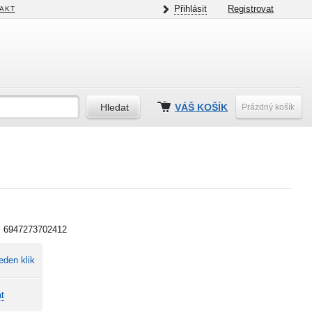
Přihlásit
Registrovat
AKT
VÁŠ KOŠÍK
Prázdný košík
:
6947273702412
eden klik
t