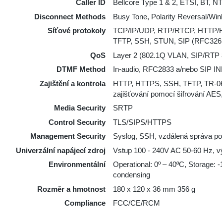
Caller ID
Bellcore Type 1 & 2, ETSI, BT, 
Disconnect Methods
Busy Tone, Polarity Reversal/Win
Síťové protokoly
TCP/IP/UDP, RTP/RTCP, HTTP/
TFTP, SSH, STUN, SIP (RFC3261
QoS
Layer 2 (802.1Q VLAN, SIP/RTP 8
DTMF Method
In-audio, RFC2833 a/nebo SIP I
Zajištění a kontrola
HTTP, HTTPS, SSH, TFTP, TR-06
zajišťování pomocí šifrování AES
Media Security
SRTP
Control Security
TLS/SIPS/HTTPS
Management Security
Syslog, SSH, vzdálená správa p
Univerzální napájecí zdroj
Vstup 100 - 240V AC 50-60 Hz, v
Environmentální
Operational: 0º – 40ºC, Storage: 
condensing
Rozměr a hmotnost
180 x 120 x 36 mm 356 g
Compliance
FCC/CE/RCM