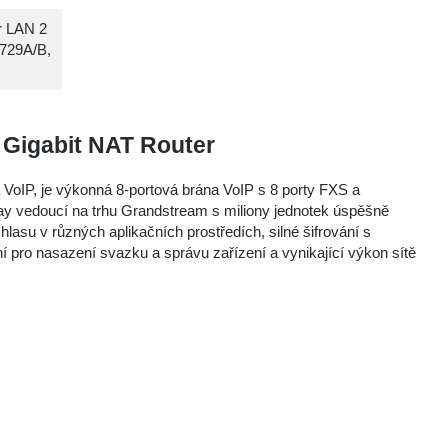
r LAN 2
.729A/B,
 Gigabit NAT Router
a VoIP, je výkonná 8-portová brána VoIP s 8 porty FXS a
ay vedoucí na trhu Grandstream s miliony jednotek úspěšně
lasu v různých aplikačních prostředích, silné šifrování s
í pro nasazení svazku a správu zařízení a vynikající výkon sítě