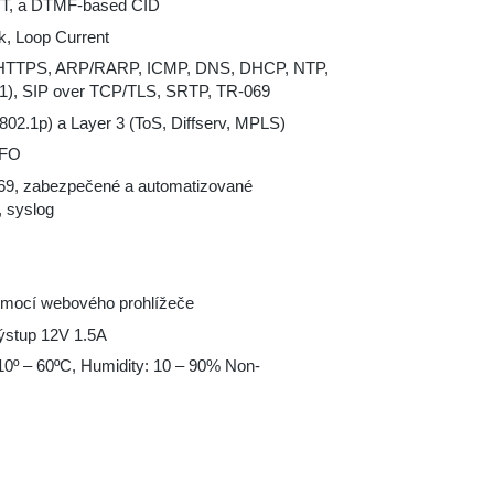
NTT, a DTMF-based CID
k, Loop Current
HTTPS, ARP/RARP, ICMP, DNS, DHCP, NTP,
), SIP over TCP/TLS, SRTP, TR-069
02.1p) a Layer 3 (ToS, Diffserv, MPLS)
NFO
9, zabezpečené a automatizované
, syslog
omocí webového prohlížeče
ýstup 12V 1.5A
-10º – 60ºC, Humidity: 10 – 90% Non-