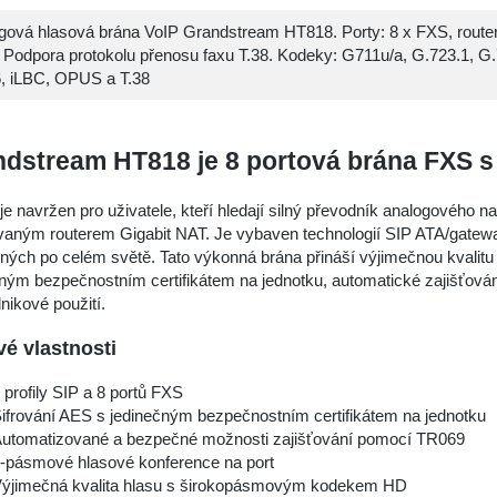
gová hlasová brána VoIP Grandstream HT818. Porty: 8 x FXS, route
 Podpora protokolu přenosu faxu T.38. Kodeky: G711u/a, G.723.1, G
, iLBC, OPUS a T.38
dstream HT818 je 8 portová brána FXS s
e navržen pro uživatele, kteří hledají silný převodník analogového n
ovaným routerem Gigabit NAT. Je vybaven technologií SIP ATA/gatew
ých po celém světě. Tato výkonná brána přináší výjimečnou kvalitu h
ným bezpečnostním certifikátem na jednotku, automatické zajišťován
nikové použití.
vé vlastnosti
 profily SIP a 8 portů FXS
ifrování AES s jedinečným bezpečnostním certifikátem na jednotku
utomatizované a bezpečné možnosti zajišťování pomocí TR069
-pásmové hlasové konference na port
ýjimečná kvalita hlasu s širokopásmovým kodekem HD