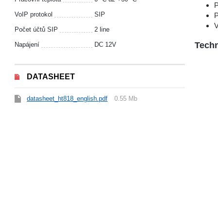
P
VoIP protokol
SIP
P
V
Počet účtů SIP
2 line
Techn
Napájení
DC 12V
DATASHEET
datasheet_ht818_english.pdf
0.55 Mb