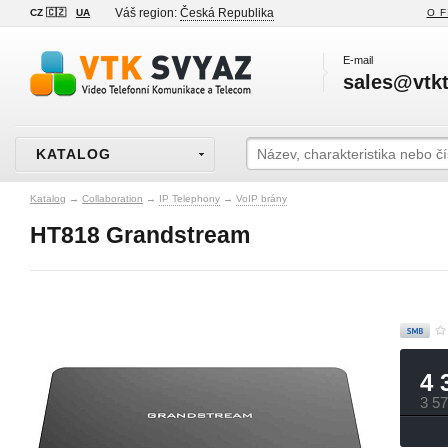
Váš region:
Česká Republika
CZ 🇨🇿
UA
O F
E-mail
sales@vtkt
KATALOG
Katalog
→
Collaboration
→
IP Telephony
→
VoIP brány
HT818 Grandstream
4 
3 5