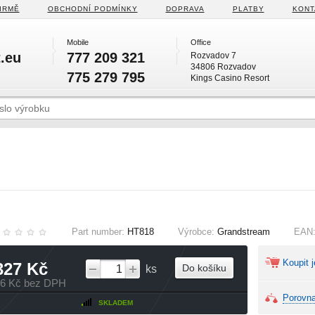
IRMĚ
OBCHODNÍ PODMÍNKY
DOPRAVA
PLATBY
KONT
Mobile
Office
.eu
777 209 321
Rozvadov 7
34806 Rozvadov
775 279 795
Kings Casino Resort
Part number:
HT818
Výrobce:
Grandstream
EAN
Koupit j
327 Kč
Do košíku
ks
76 Kč bez DPH
Porovna
SKLADEM