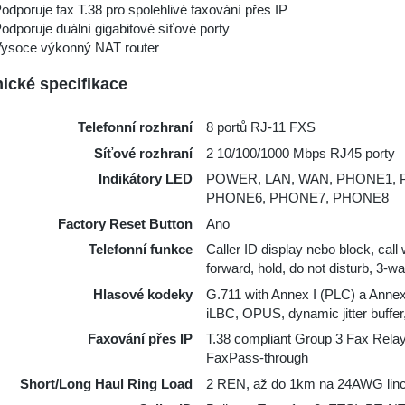
odporuje fax T.38 pro spolehlivé faxování přes IP
odporuje duální gigabitové síťové porty
ysoce výkonný NAT router
ické specifikace
Telefonní rozhraní
8 portů RJ-11 FXS
Síťové rozhraní
2 10/100/1000 Mbps RJ45 porty
Indikátory LED
POWER, LAN, WAN, PHONE1, 
PHONE6, PHONE7, PHONE8
Factory Reset Button
Ano
Telefonní funkce
Caller ID display nebo block, call 
forward, hold, do not disturb, 3-
Hlasové kodeky
G.711 with Annex I (PLC) a Anne
iLBC, OPUS, dynamic jitter buffer
Faxování přes IP
T.38 compliant Group 3 Fax Relay
FaxPass-through
Short/Long Haul Ring Load
2 REN, až do 1km na 24AWG lin