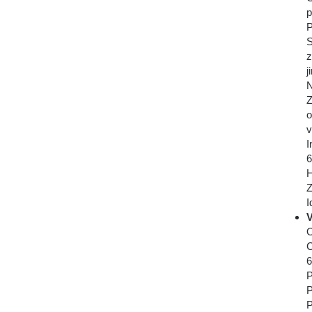
p
P
S
z
j
N
Z
o
v
I
6
H
Z
I
V
O
C
6
P
P
P