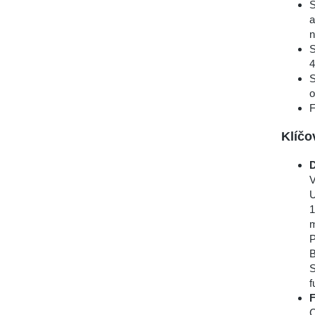
S
a
n
S
4
S
o
F
Klíčo
D
V
U
1
m
P
B
S
f
F
C