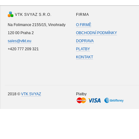
VTK SVYAZ S.R.O.
FIRMA
Na Folimance 2155/15, Vinohrady
O FIRMĚ
120 00 Praha 2
OBCHODNÍ PODMÍNKY
sales@vtkt.eu
DOPRAVA
+420 777 209 321
PLATBY
KONTAKT
2018 ©
VTK SVYAZ
Platby