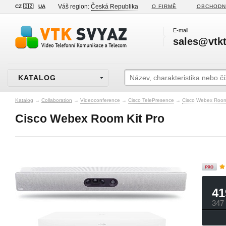
Váš region:
Česká Republika
CZ 🇨🇿
UA
O FIRMĚ
OBCHODN
E-mail
sales@vtkt
KATALOG
Katalog
→
Collaboration
→
Videoconference
→
Cisco TelePresence
→
Cisco Webex Room
Cisco Webex Room Kit Pro
41
347