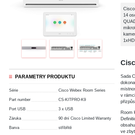
Cisco
14 os
QUADC
mikro
kamer
1xHDM
Cis
Sada Ci
PARAMETRY PRODUKTU
dokonal
místnos
Série
Cisco Webex Room Series
v rámci
Part number
CS-KITPRO-K9
přizpůs
Port USB
3 x USB
Room Ki
Záruka
90 dní Cisco Limited Warranty
Definit
obsahu.
Barva
stříbřitě
ve zbyt