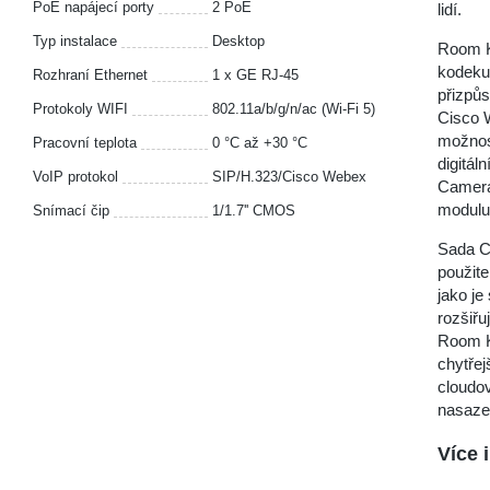
PoE napájecí porty
2 PoE
lidí.
Typ instalace
Desktop
Room K
kodeku,
Rozhraní Ethernet
1 x GE RJ-45
přizpůs
Protokoly WIFI
802.11a/b/g/n/ac (Wi-Fi 5)
Cisco 
možnos
Pracovní teplota
0 °С až +30 °С
digitál
VoIP protokol
SIP/H.323/Cisco Webex
Camera
modulu 
Snímací čip
1/1.7'' CMOS
Sada C
použite
jako je
rozšiř
Room Ki
chytřej
cloudov
nasaze
Více 