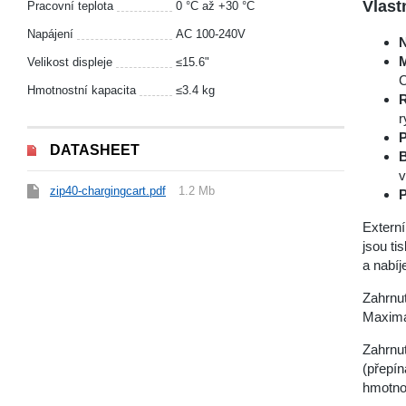
Vlast
Pracovní teplota
0 °С až +30 °С
Napájení
AC 100-240V
N
M
Velikost displeje
≤15.6"
C
Hmotnostní kapacita
≤3.4 kg
R
r
P
DATASHEET
B
v
zip40-chargingcart.pdf
1.2 Mb
P
Externí
jsou t
a nabíj
Zahrnut
Maximá
Zahrnut
(přepín
hmotnos