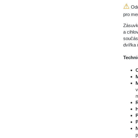
⚠
Odd
pro men
Zásuvk
a cihl
součást
dvířka 
Techni
C
M
M
v
P
P
p