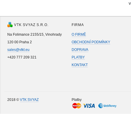
v
VTK SVYAZ S.R.O.
FIRMA
Na Folimance 2155/15, Vinohrady
O FIRMĚ
120 00 Praha 2
OBCHODNÍ PODMÍNKY
sales@vtkt.eu
DOPRAVA
+420 777 209 321
PLATBY
KONTAKT
2018 ©
VTK SVYAZ
Platby