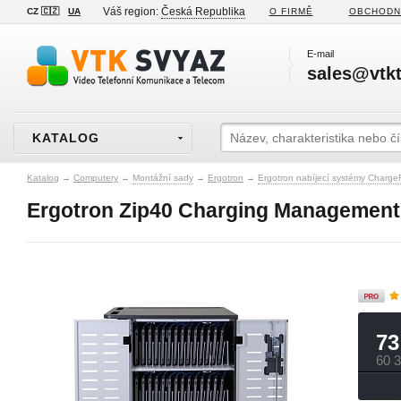
Váš region:
Česká Republika
CZ 🇨🇿
UA
O FIRMĚ
OBCHODN
E-mail
sales@vtkt
KATALOG
Katalog
→
Computery
→
Montážní sady
→
Ergotron
→
Ergotron nabíjecí systémy ChargeF
Ergotron Zip40 Charging Management
73
60 