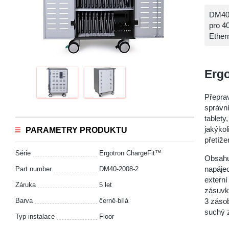
DM40-
pro 4
Ether
Ergo
Přeprav
správn
tablet
jakýkol
PARAMETRY PRODUKTU
přetíže
Série
Ergotron ChargeFit™
Obsahu
napájec
Part number
DM40-2008-2
externí
Záruka
5 let
zásuvky
Barva
černě-bílá
3 zásob
suchý z
Typ instalace
Floor