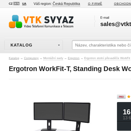
Váš region:
Česká Republika
CZ 🇨🇿
UA
O FIRMĚ
OBCHODN
E-mail
sales@vtkt
KATALOG
Katalog
→
Computery
→
Montážní sady
→
Ergotron
→
Ergotron stolní převaděče WorkFit
Ergotron WorkFit-T, Standing Desk Wo
16
13 