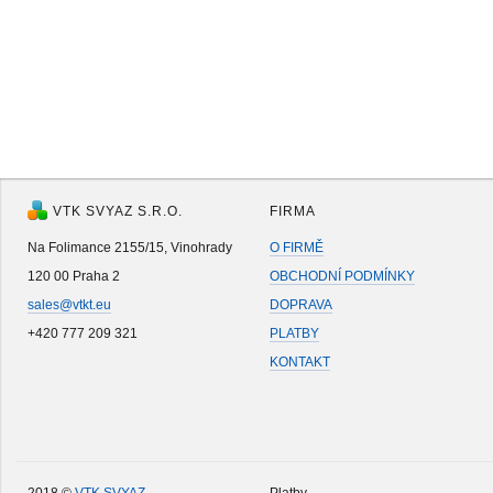
VTK SVYAZ S.R.O.
FIRMA
Na Folimance 2155/15, Vinohrady
O FIRMĚ
120 00 Praha 2
OBCHODNÍ PODMÍNKY
sales@vtkt.eu
DOPRAVA
+420 777 209 321
PLATBY
KONTAKT