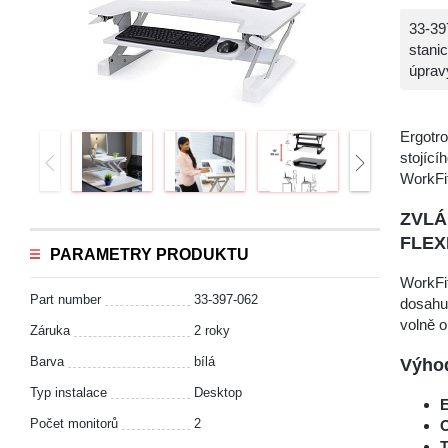
33-39
stanic
úprav
Ergotro
stojící
WorkFit
ZVLÁ
FLEX
PARAMETRY PRODUKTU
WorkFit
Part number
33-397-062
dosahu 
volně o
Záruka
2 roky
Barva
bílá
Výhod
Typ instalace
Desktop
E
Počet monitorů
2
O
T