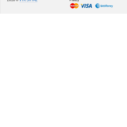
2018 ©
VTK SVYAZ
Platby