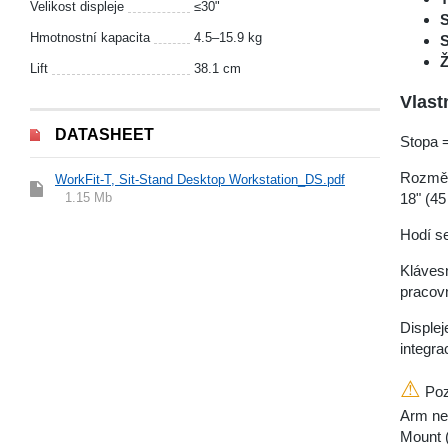
Velikost displeje
≤30"
Hmotnostní kapacita
4.5–15.9 kg
S
Ž
Lift
38.1 cm
Vlast
DATASHEET
Stopa =
Rozměry
WorkFit-T, Sit-Stand Desktop Workstation_DS.pdf
1.15 Mb
18" (4
Hodí se
Klávesn
pracov
Displej
integra
⚠
Poz
Arm ne
Mount (