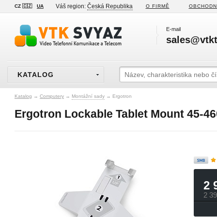
Váš region:
Česká Republika
CZ 🇨🇿
UA
O FIRMĚ
OBCHODN
E-mail
sales@vtkt
KATALOG
Katalog
→
Computery
→
Montážní sady
→
Ergotron
Ergotron Lockable Tablet Mount 45-46
2 
2 3