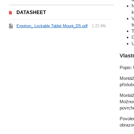
N
k
DATASHEET
V
b
Ergotron_ Lockable Tablet Mount_DS.pdf
1.21 Mb
T
O
U
Vlast
Popis: 
Montáž
příslu
Montáž
Možnos
povrch
Povolen
obrazov