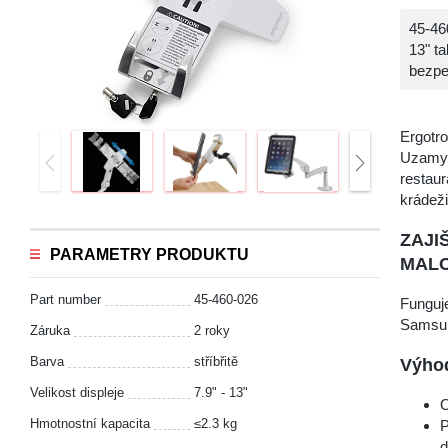
45-46
13" t
bezpe
Ergotr
Uzamyka
restaur
krádeži
ZAJI
PARAMETRY PRODUKTU
MALO
Part number
45-460-026
Funguje
Samsun
Záruka
2 roky
Barva
stříbřitě
Výhod
Velikost displeje
7.9" - 13"
O
Hmotnostní kapacita
≤2.3 kg
P
d