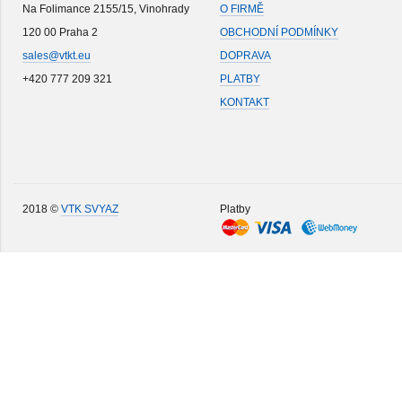
Na Folimance 2155/15, Vinohrady
O FIRMĚ
120 00 Praha 2
OBCHODNÍ PODMÍNKY
sales@vtkt.eu
DOPRAVA
+420 777 209 321
PLATBY
KONTAKT
2018 ©
VTK SVYAZ
Platby