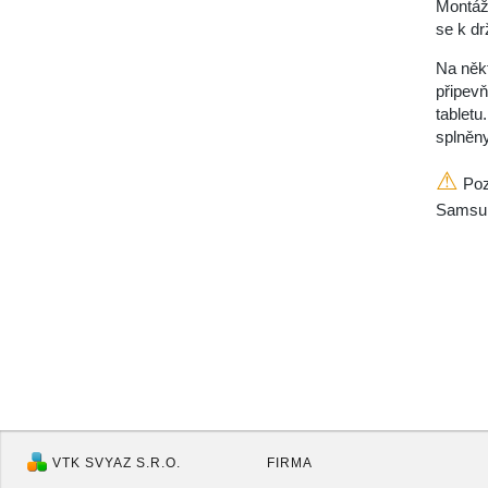
Montáž
se k d
Na něk
připev
tablet
splněn
⚠
Poz
Samsu
VTK SVYAZ S.R.O.
FIRMA