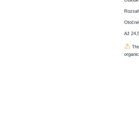
Rozsah
Otočné 
Až 24,5
⚠
This
organi