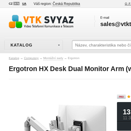
Váš region:
Česká Republika
CZ 🇨🇿
UA
O F
E-mail
sales@vtkt
KATALOG
Katalog
→
Computery
→
Montážní sady
→
Ergotron
Ergotron HX Desk Dual Monitor Arm (w
13
11 