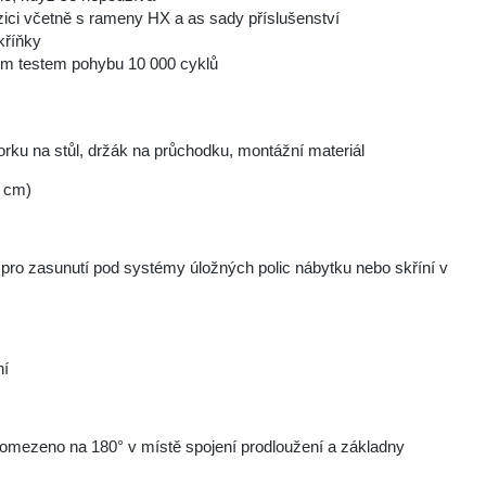
zici včetně s rameny HX a as sady příslušenství
kříňky
ším testem pohybu 10 000 cyklů
orku na stůl, držák na průchodku, montážní materiál
6 cm)
pro zasunutí pod systémy úložných polic nábytku nebo skříní v
ní
je omezeno na 180° v místě spojení prodloužení a základny