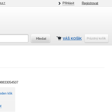
Přihlásit
Registrovat
AKT
VÁŠ KOŠÍK
Prázdný košík
98833054507
eden klik
t