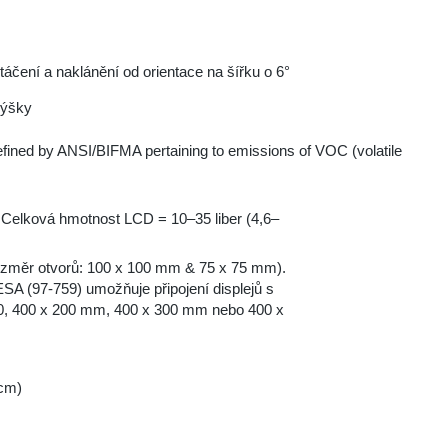
áčení a naklánění od orientace na šířku o 6°
výšky
 defined by ANSI/BIFMA pertaining to emissions of VOC (volatile
. Celková hmotnost LCD = 10–35 liber (4,6–
změr otvorů: 100 x 100 mm & 75 x 75 mm).
ESA (97-759) umožňuje připojení displejů s
00, 400 x 200 mm, 400 x 300 mm nebo 400 x
 cm)