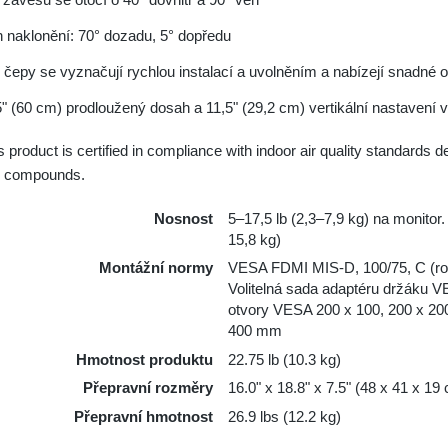
 naklonění: 70° dozadu, 5° dopředu
čepy se vyznačují rychlou instalací a uvolněním a nabízejí snadné ot
" (60 cm) prodloužený dosah a 11,5" (29,2 cm) vertikální nastavení 
 product is certified in compliance with indoor air quality standards
c compounds.
Nosnost
5–17,5 lb (2,3–7,9 kg) na monitor
15,8 kg)
Montážní normy
VESA FDMI MIS-D, 100/75, C (ro
Volitelná sada adaptéru držáku V
otvory VESA 200 x 100, 200 x 2
400 mm
Hmotnost produktu
22.75 lb (10.3 kg)
Přepravní rozměry
16.0" x 18.8" x 7.5" (48 x 41 x 19
Přepravní hmotnost
26.9 lbs (12.2 kg)