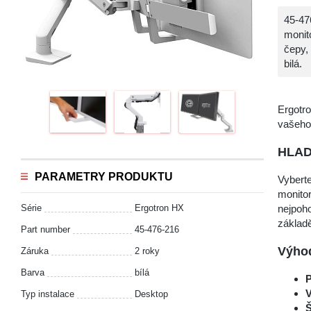
45-47
monit
čepy,
bilá.
Ergotr
vašeho 
HLAD
PARAMETRY PRODUKTU
Vyberte
monito
Série
Ergotron HX
nejpoho
základě
Part number
45-476-216
Výhod
Záruka
2 roky
Barva
bílá
P
V
Typ instalace
Desktop
Š