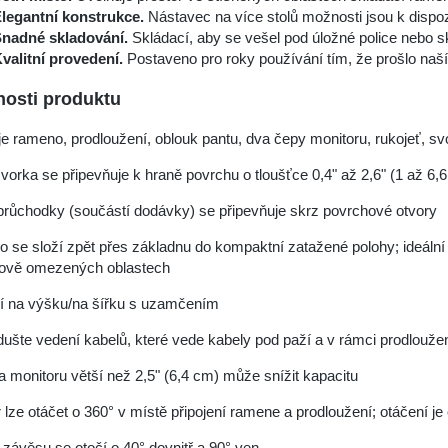
legantní konstrukce.
Nástavec na více stolů možnosti jsou k dispo
nadné skladování.
Skládací, aby se vešel pod úložné police nebo s
valitní provedení.
Postaveno pro roky používání tím, že prošlo na
nosti produktu
e rameno, prodloužení, oblouk pantu, dva čepy monitoru, rukojeť, sv
svorka se připevňuje k hraně povrchu o tloušťce 0,4" až 2,6" (1 až 6,
průchodky (součástí dodávky) se připevňuje skrz povrchové otvory
se složí zpět přes základnu do kompaktní zatažené polohy; ideální 
rově omezených oblastech
í na výšku/na šířku s uzamčením
ušte vedení kabelů, které vede kabely pod paží a v rámci prodlouže
 monitoru větší než 2,5" (6,4 cm) může snížit kapacitu
 lze otáčet o 360° v místě připojení ramene a prodloužení; otáčení 
závěsu se otočí o 40° dovnitř a 90° ven