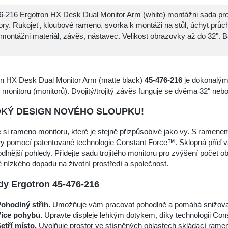
6-216 Ergotron HX Desk Dual Monitor Arm (white) montážni sada pr
ory. Rukojeť, kloubové rameno, svorka k montáži na stůl, úchyt průc
 montážni materiál, závěs, nástavec. Velikost obrazovky až do 32". 
on HX Desk Dual Monitor Arm (matte black)
45-476-216
je dokonalým
monitoru (monitorů). Dvojitý/trojitý závěs funguje se dvěma 32″ nebo
KÝ DESIGN NOVÉHO SLOUPKU!
 si rameno monitoru, které je stejně přizpůsobivé jako vy. S rame
ry pomocí patentované technologie Constant Force™. Sklopná příď v
dlnější pohledy. Přidejte sadu trojitého monitoru pro zvýšení počet o
 nízkého dopadu na životní prostředí a společnost.
y Ergotron 45-476-216
ohodlný střih.
Umožňuje vám pracovat pohodlně a pomáhá snižovat
íce pohybu.
Upravte displeje lehkým dotykem, díky technologii Co
etří místo.
Uvolňuje prostor ve stísněných oblastech skládací rame