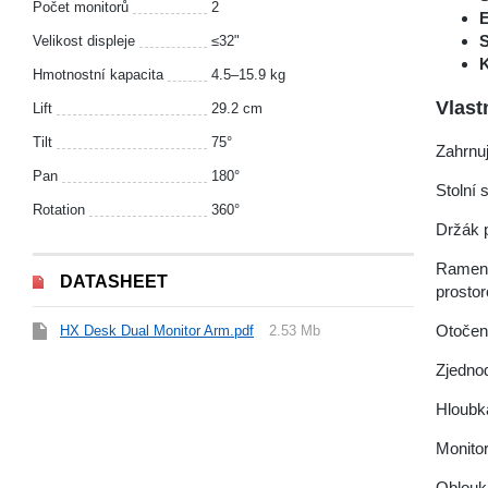
Počet monitorů
2
E
S
Velikost displeje
≤32"
K
Hmotnostní kapacita
4.5–15.9 kg
Vlast
Lift
29.2 cm
Tilt
75°
Zahrnuj
Pan
180°
Stolní 
Rotation
360°
Držák 
Rameno 
DATASHEET
prosto
Otočen
HX Desk Dual Monitor Arm.pdf
2.53 Mb
Zjednod
Hloubka
Monitor
Oblouk 