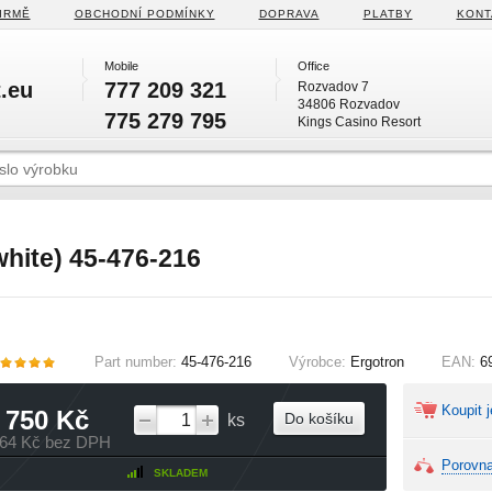
IRMĚ
OBCHODNÍ PODMÍNKY
DOPRAVA
PLATBY
KONT
Mobile
Office
.eu
777 209 321
Rozvadov 7
34806 Rozvadov
775 279 795
Kings Casino Resort
hite) 45-476-216
Part number:
45-476-216
Výrobce:
Ergotron
EAN:
6
Koupit j
 750 Kč
Do košíku
ks
364 Kč bez DPH
Porovna
SKLADEM