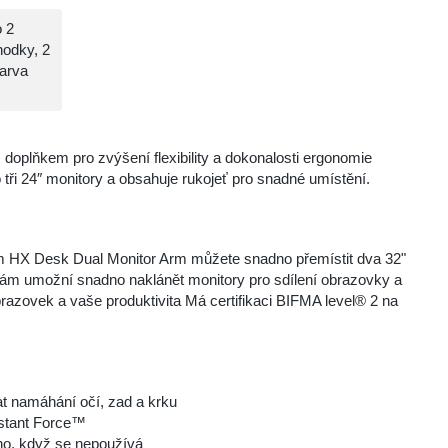
o 2
hodky, 2
Barva
 doplňkem pro zvýšení flexibility a dokonalosti ergonomie
 tři 24″ monitory a obsahuje rukojeť pro snadné umístění.
nem HX Desk Dual Monitor Arm můžete snadno přemístit dva 32"
ám umožní snadno naklánět monitory pro sdílení obrazovky a
brazovek a vaše produktivita Má certifikaci BIFMA level® 2 na
 namáhání očí, zad a krku
nstant Force™
no, když se nepoužívá