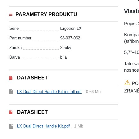
Vlast
PARAMETRY PRODUKTU
Popis: 
Série
Ergotron LX
Kompati
Part number
98-037-062
(stříbrn
Záruka
2 roky
5,7"–10
Barva
bílá
Tato sa
nosnost
DATASHEET
⚠
PO
ZRANĚ
LX Dual Direct Handle Kit install.pdf
0.66 Mb
DATASHEET
LX Dual Direct Handle Kit.pdf
1 Mb