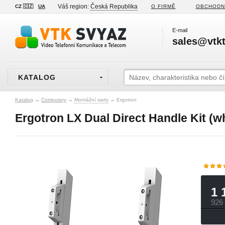
Váš region:
Česká Republika
CZ 🇨🇿
UA
O FIRMĚ
OBCHODN
E-mail
sales@vtkt
KATALOG
Katalog
→
Computery
→
Montážní sady
→
Ergotron
Ergotron LX Dual Direct Handle Kit (w
1 
926