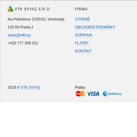
VTK SVYAZ S.R.O.
FIRMA
Na Folimance 2155/15, Vinohrady
O FIRMĚ
120 00 Praha 2
OBCHODNÍ PODMÍNKY
sales@vtkt.eu
DOPRAVA
+420 777 209 321
PLATBY
KONTAKT
2018 ©
VTK SVYAZ
Platby