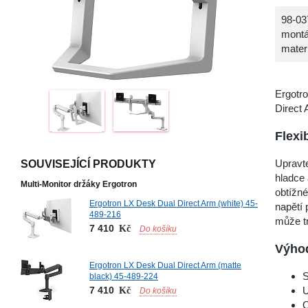
98-03
montá
materi
Ergotro
Direct 
Flexi
Upravt
SOUVISEJÍCÍ PRODUKTY
hladce 
Multi-Monitor držáky Ergotron
obtížné
Ergotron LX Desk Dual Direct Arm (white) 45-
napětí 
489-216
může tr
7 410
Kč
Do košíku
Výhod
Ergotron LX Desk Dual Direct Arm (matte
S
black) 45-489-224
7 410
U
Kč
Do košíku
Q