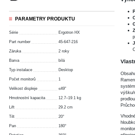
P
C
PARAMETRY PRODUKTU
G
Z
Série
Ergotron HX
p
Part number
45-647-216
C
Záruka
2 roky
Barva
bílá
Vlast
Typ instalace
Desktop
Obsahuj
Počet monitorů
1
Rameno 
systém
Velikost displeje
≤49"
výšku/
Hmotnostní kapacita
12.7–19.1 kg
prodlou
Průcho
Lift
29.2 cm
Vhodné
Tilt
20°
hloubko
Pan
180°
monito
připoje