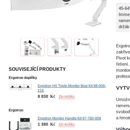
45-64
Immer
ramen
držák
Ergotr
zakřiv
Pivot k
řešení.
SOUVISEJÍCÍ PRODUKTY
monito
profesi
Ergotron doplňky
Ergotron HX Triple Monitor Bow Kit 98-009-
VYTV
216
8 830
Kč
Do košíku
Umožnět
rameno
Ergotron
svobodu
a hmot
Ergotron Monitor Handle Kit 97-760-009
1 380
Kč
Do košíku
Výhod