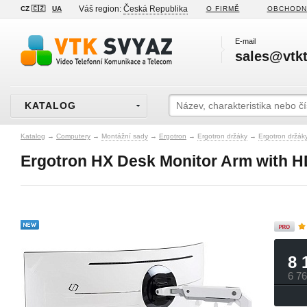
Váš region:
Česká Republika
CZ 🇨🇿
UA
O FIRMĚ
OBCHODN
E-mail
sales@vtkt
KATALOG
Katalog
→
Computery
→
Montážní sady
→
Ergotron
→
Ergotron držáky
→
Ergotron držáky
Ergotron HX Desk Monitor Arm with HD
8 
6 7