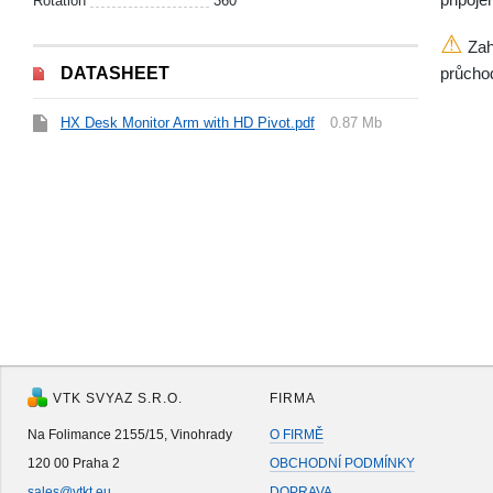
Rotation
360°
⚠
Zahr
DATASHEET
průcho
HX Desk Monitor Arm with HD Pivot.pdf
0.87 Mb
VTK SVYAZ S.R.O.
FIRMA
Na Folimance 2155/15, Vinohrady
O FIRMĚ
120 00 Praha 2
OBCHODNÍ PODMÍNKY
sales@vtkt.eu
DOPRAVA