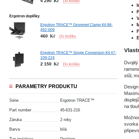
4 290
Kč
Do košíku
I
P
Ergotron doplňky
V
M
Ergotron TRACE™ Grommet Clamp Kit 98-
492-009
F
460
Kč
Do košíku
E
Vlast
Ergotron TRACE™ Single Conversion Kit 47-
109-224
Dvojit
2 150
Kč
Do košíku
ramena,
stůl, m
PARAMETRY PRODUKTU
Design
Maximál
displej
Série
Ergotron TRACE™
na tlou
Part number
45-631-216
Možnost
Záruka
2 roky
svorka
Barva
bílá
připevn
Typ instalace
Desktop