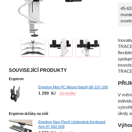
45-63
monit
svorku
Inovat
TRACE s
flexibi
spolup
invest
SOUVISEJÍCÍ PRODUKTY
TRACE 
Ergotron
PŘIJ
Ergotron Mini PC Mount (black) 80-107-200
1 290
Kč
Do košíku
V mění
indivi
vytvoři
úkoly a
Ergotron držáky na stůl
Ergotron Neo-Flex® Underdesk Keyboard
Výhod
Arm 97-582-009