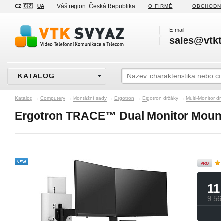
Váš region:
Česká Republika
CZ 🇨🇿
UA
O FIRMĚ
OBCHODN
E-mail
sales@vtkt
KATALOG
Katalog
→
Computery
→
Montážní sady
→
Ergotron
→
Ergotron držáky
→
Multi-Monitor d
Ergotron TRACE™ Dual Monitor Mount
11
9 5