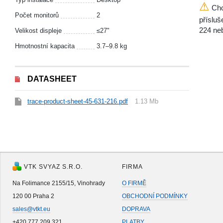
⚠
Chc
Počet monitorů
2
přísluš
224 ne
Velikost displeje
≤27"
Hmotnostní kapacita
3.7–9.8 kg
DATASHEET
trace-product-sheet-45-631-216.pdf
1.13 Mb
VTK SVYAZ S.R.O.
FIRMA
Na Folimance 2155/15, Vinohrady
O FIRMĚ
120 00 Praha 2
OBCHODNÍ PODMÍNKY
sales@vtkt.eu
DOPRAVA
+420 777 209 321
PLATBY