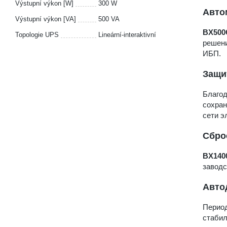
Výstupní výkon [W]
300 W
Авто
Výstupní výkon [VA]
500 VA
BX500
Topologie UPS
Lineární-interaktivní
решени
ИБП.
Защи
Благод
сохран
сети э
Сбро
BX140
заводс
Авто
Период
стабил