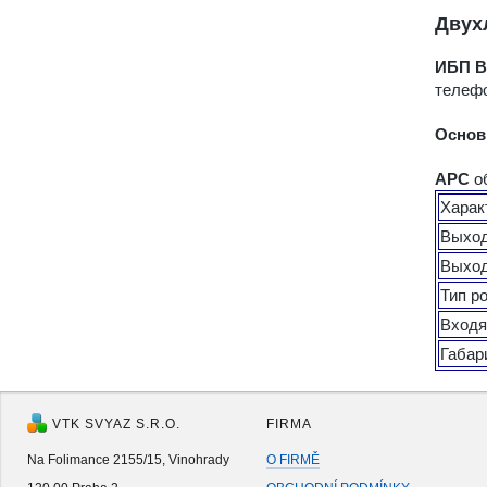
Двух
ИБП B
телефо
Основ
APC
о
Харак
Выхо
Выход
Тип р
Входя
Габар
VTK SVYAZ S.R.O.
FIRMA
Na Folimance 2155/15, Vinohrady
O FIRMĚ