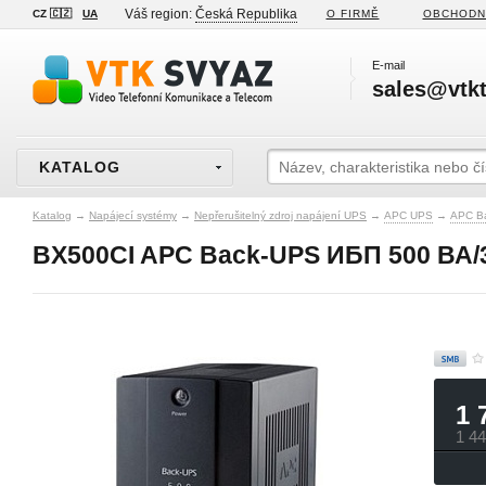
Váš region:
Česká Republika
CZ 🇨🇿
UA
O FIRMĚ
OBCHODN
E-mail
sales@vtkt
KATALOG
Katalog
→
Napájecí systémy
→
Nepřerušitelný zdroj napájení UPS
→
APC UPS
→
APC B
BX500CI APC Back-UPS ИБП 500 ВА/30
1 
1 4