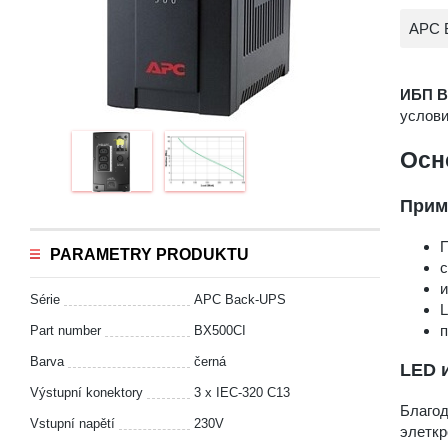
APC B
ИБП B
услови
Осн
Прим
П
PARAMETRY PRODUKTU
с
и
Série
APC Back-UPS
Part number
BX500CI
Barva
černá
LED 
Výstupní konektory
3 x IEC-320 C13
Благод
Vstupní napětí
230V
элеткр