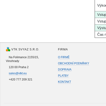
Výko
Vstup
Vstup
Výstu
Čas n
VTK SVYAZ S.R.O.
FIRMA
Na Folimance 2155/15,
O FIRMĚ
Vinohrady
OBCHODNÍ PODMÍNKY
120 00 Praha 2
DOPRAVA
sales@vtkt.eu
PLATBY
+420 777 209 321
KONTAKT