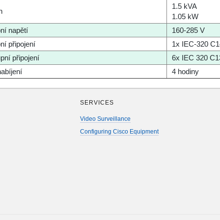
1.5 kVA
n
1.05 kW
ní napětí
160-285 V
ní připojení
1х IEC-320 C1
pní připojení
6х IEC 320 C1
abíjení
4 hodiny
SERVICES
Video Surveillance
Configuring Cisco Equipment