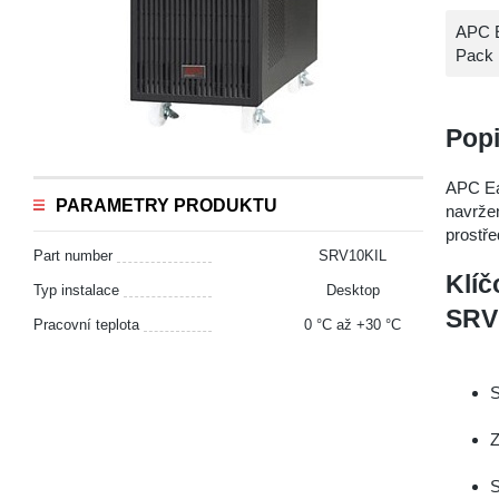
APC E
Pack
Pop
APC Ea
PARAMETRY PRODUKTU
navržen
prostře
Part number
SRV10KIL
Klíč
Typ instalace
Desktop
SRV
Pracovní teplota
0 °С až +30 °С
S
Z
S