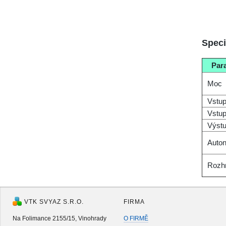
Speci
Par
Мос
Vstup
Vstup
Výstu
Auto
Rozh
VTK SVYAZ S.R.O.
FIRMA
Na Folimance 2155/15, Vinohrady
O FIRMĚ