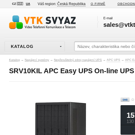
Váš region:
Česká Republika
CZ 🇨🇿
UA
O FIRMĚ
OBCHODN
E-mail
sales@vtkt
KATALOG
Katalog
→
Napájecí systémy
→
Nepřerušitelný zdroj napájení UPS
→
APC UPS
→
APC E
SRV10KIL APC Easy UPS On-line UPS 10
15
130