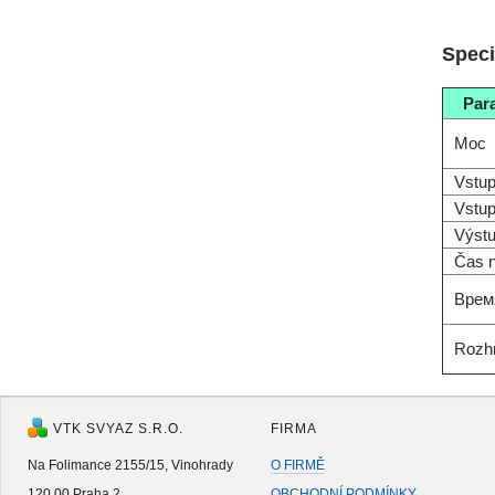
Speci
Par
Moc
Vstup
Vstup
Výstu
Čas n
Врем
Rozh
VTK SVYAZ S.R.O.
FIRMA
Na Folimance 2155/15, Vinohrady
O FIRMĚ
120 00 Praha 2
OBCHODNÍ PODMÍNKY