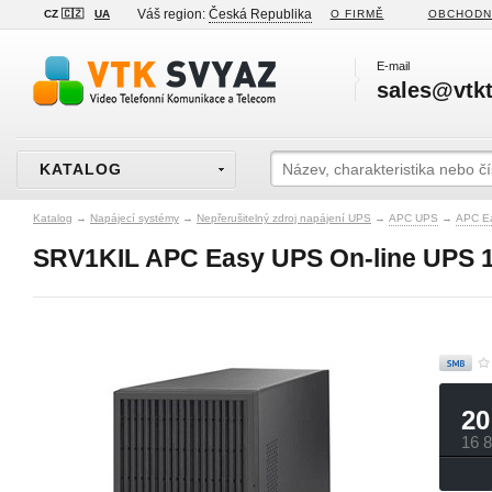
Váš region:
Česká Republika
CZ 🇨🇿
UA
O FIRMĚ
OBCHODN
E-mail
sales@vtkt
KATALOG
Katalog
→
Napájecí systémy
→
Nepřerušitelný zdroj napájení UPS
→
APC UPS
→
APC E
SRV1KIL APC Easy UPS On-line UPS 10
20
16 