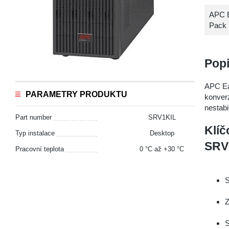
APC E
Pack
Pop
APC E
PARAMETRY PRODUKTU
konverz
nestab
Part number
SRV1KIL
Klíč
Typ instalace
Desktop
SRV
Pracovní teplota
0 °С až +30 °С
S
Z
S