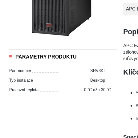
APC 
Pop
APC E
záloho
PARAMETRY PRODUKTU
síťovýc
Part number
SRV3KI
Klíč
Typ instalace
Desktop
Pracovní teplota
0 °С až +30 °С
S
A
I
Speci