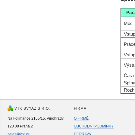
Par
Moc
Vstup
Práce
Vstup
Výstu
Čas n
Spína
Rozh
VTK SVYAZ S.R.O.
FIRMA
Na Folimance 2155/15, Vinohrady
O FIRMĚ
120 00 Praha 2
OBCHODNÍ PODMÍNKY
sales@vtkt.eu
DOPRAVA