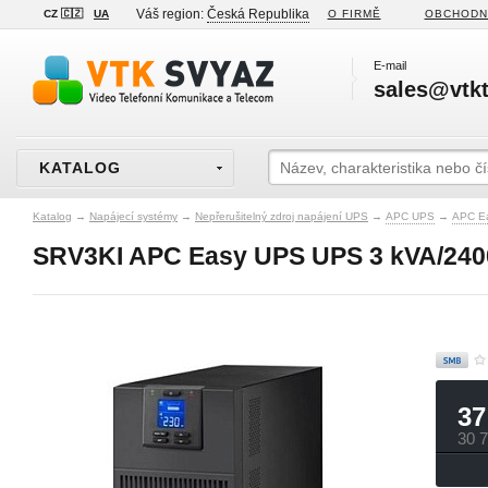
Váš region:
Česká Republika
CZ 🇨🇿
UA
O FIRMĚ
OBCHODN
E-mail
sales@vtkt
KATALOG
Katalog
→
Napájecí systémy
→
Nepřerušitelný zdroj napájení UPS
→
APC UPS
→
APC E
SRV3KI APC Easy UPS UPS 3 kVA/2400 
37
30 