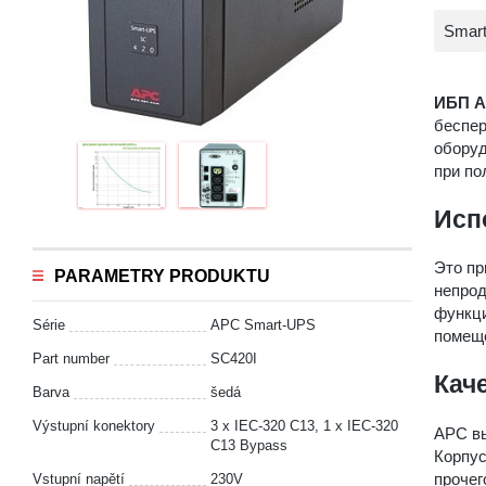
Smar
ИБП A
беспер
оборуд
при по
Исп
Это пр
PARAMETRY PRODUKTU
непрод
функци
Série
APC Smart-UPS
помеще
Part number
SC420I
Кач
Barva
šedá
Výstupní konektory
3 x IEC-320 C13, 1 x IEC-320
APC вы
C13 Bypass
Корпу
прочег
Vstupní napětí
230V