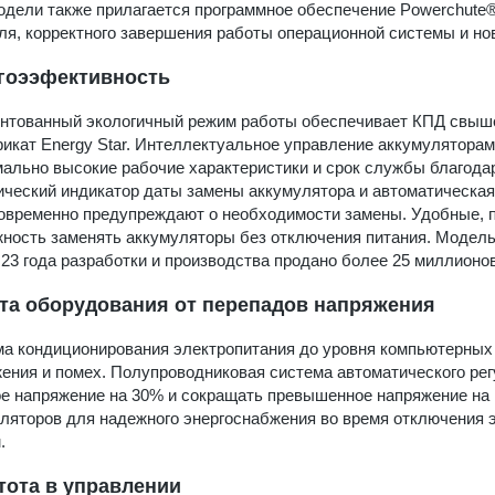
одели также прилагается программное обеспечение Powerchute®
ля, корректного завершения работы операционной системы и но
гоээфективность
нтованный экологичный режим работы обеспечивает КПД свыш
икат Energy Star. Интеллектуальное управление аккумуляторам
ально высокие рабочие характеристики и срок службы благода
ческий индикатор даты замены аккумулятора и автоматическая
овременно предупреждают о необходимости замены. Удобные, 
ность заменять аккумуляторы без отключения питания. Модел
 23 года разработки и производства продано более 25 миллионов
та оборудования от перепадов напряжения
а кондиционирования электропитания до уровня компьютерных 
ения и помех. Полупроводниковая система автоматического ре
е напряжение на 30% и сокращать превышенное напряжение на 
ляторов для надежного энергоснабжения во время отключения 
.
тота в управлении