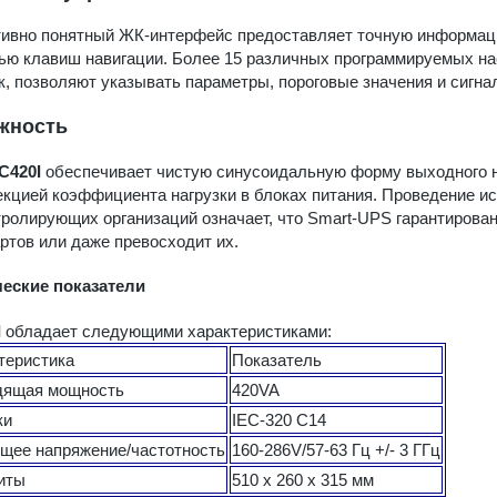
ивно понятный ЖК-интерфейс предоставляет точную информац
ю клавиш навигации. Более 15 различных программируемых на
к, позволяют указывать параметры, пороговые значения и сигн
жность
C420I
обеспечивает чистую синусоидальную форму выходного н
екцией коэффициента нагрузки в блоках питания. Проведение 
тролирующих организаций означает, что Smart-UPS гарантирова
ртов или даже превосходит их.
ческие показатели
I
обладает следующими характеристиками:
теристика
Показатель
дящая мощность
420VA
ки
IEC-320 C14
щее напряжение/частотность
160-286V/57-63 Гц +/- 3 ГГц
иты
510 х 260 х 315 мм