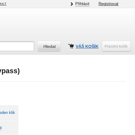
Přihlásit
Registrovat
AKT
VÁŠ KOŠÍK
Prázdný košík
ypass)
eden klik
t