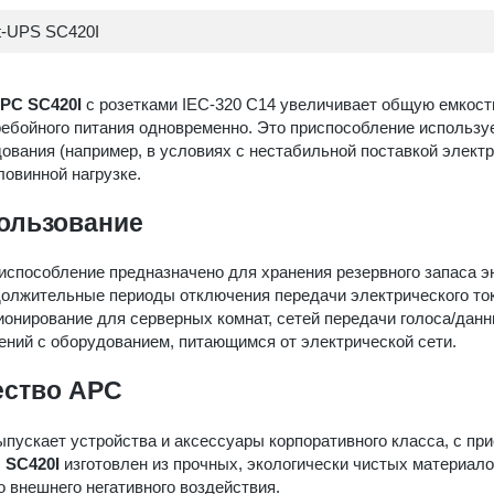
t-UPS SC420I
PC SC420I
с розетками IEC-320 C14 увеличивает общую емкост
ебойного питания одновременно. Это приспособление использу
ования (например, в условиях с нестабильной поставкой электро
ловинной нагрузке.
ользование
испособление предназначено для хранения резервного запаса э
олжительные периоды отключения передачи электрического ток
онирование для серверных комнат, сетей передачи голоса/да
ний с оборудованием, питающимся от электрической сети.
ество APC
пускает устройства и аксессуары корпоративного класса, с п
с
SC420I
изготовлен из прочных, экологически чистых материал
о внешнего негативного воздействия.