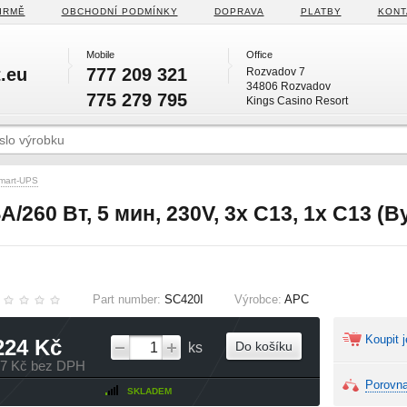
IRMĚ
OBCHODNÍ PODMÍNKY
DOPRAVA
PLATBY
KONT
Mobile
Office
.eu
777 209 321
Rozvadov 7
34806 Rozvadov
775 279 795
Kings Casino Resort
mart-UPS
260 Вт, 5 мин, 230V, 3х C13, 1x C13 (B
Part number:
SC420I
Výrobce:
APC
Koupit j
224 Kč
Do košíku
ks
17 Kč bez DPH
Porovna
SKLADEM