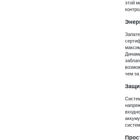
этой м
контро
Энер
Запате
сертиф
максим
Динами
заблаг
возмож
чем за
Защи
Систем
напряж
входно
аккуму
систем
Прос