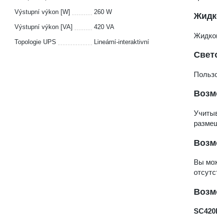
Výstupní výkon [W]
260 W
Жидк
Výstupní výkon [VA]
420 VA
Жидкок
Topologie UPS
Lineární-interaktivní
Свет
Пользо
Возм
Учитыв
размещ
Возм
Вы мо
отсутс
Возм
SC420