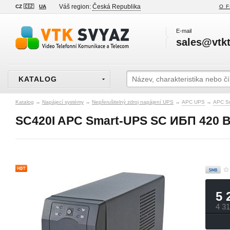
Váš region:
Česká Republika
CZ 🇨🇿
UA
O F
E-mail
sales@vtkt
KATALOG
Katalog
→
Napájecí systémy
→
Nepřerušitelný zdroj napájení UPS
→
APC UPS
→
APC S
SC420I APC Smart-UPS SC ИБП 420 ВА/
5 
4 3