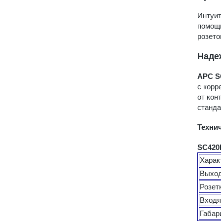
Интуит
помощь
розето
Наде
APC S
с корр
от кон
станда
Техни
SC420
Харак
Выхо
Розет
Входя
Габар