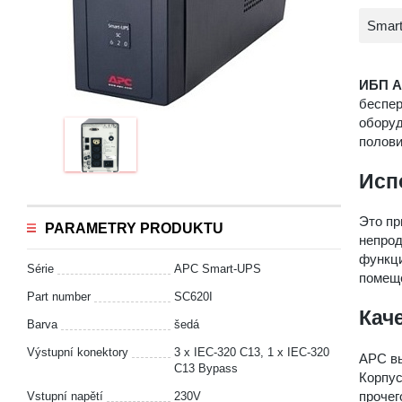
Smar
ИБП A
беспер
оборуд
полови
Исп
Это пр
PARAMETRY PRODUKTU
непрод
функци
Série
APC Smart-UPS
помеще
Part number
SC620I
Кач
Barva
šedá
Výstupní konektory
3 x IEC-320 C13, 1 x IEC-320
APC вы
C13 Bypass
Корпу
прочег
Vstupní napětí
230V