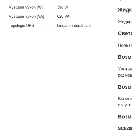
Výstupní výkon [W]
390 W
Жидк
Výstupní výkon [VA]
620 VA
Жидкок
Topologie UPS
Lineární-interaktivní
Свет
Пользо
Возм
Учитыв
размещ
Возм
Вы мо
отсутс
Возм
SC620