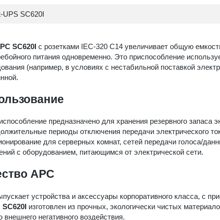
t-UPS SC620I
PC SC620I
с розетками IEC-320 C14 увеличивает общую емкост
ебойного питания одновременно. Это приспособление использу
ования (например, в условиях с нестабильной поставкой электро
нной.
ользование
испособление предназначено для хранения резервного запаса э
олжительные периоды отключения передачи электрического ток
онирование для серверных комнат, сетей передачи голоса/да
ний с оборудованием, питающимся от электрической сети.
ество APC
пускает устройства и аксессуары корпоративного класса, с п
с
SC620I
изготовлен из прочных, экологически чистых материал
о внешнего негативного воздействия.