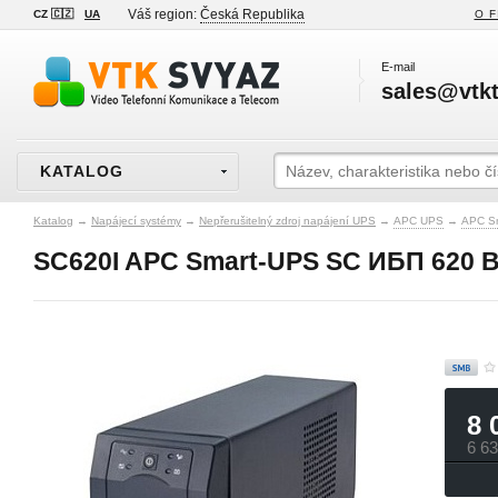
Váš region:
Česká Republika
CZ 🇨🇿
UA
O F
E-mail
sales@vtkt
KATALOG
Katalog
→
Napájecí systémy
→
Nepřerušitelný zdroj napájení UPS
→
APC UPS
→
APC S
SC620I APC Smart-UPS SC ИБП 620 ВА/
8 
6 6