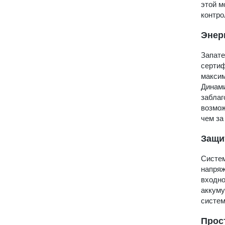
этой м
контро
Энер
Запате
сертиф
максим
Динами
заблаг
возмож
чем за
Защи
Систем
напряж
входно
аккуму
систем
Прос