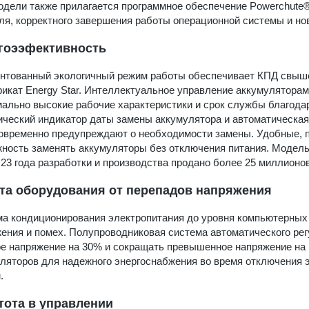
одели также прилагается программное обеспечение Powerchute®
ля, корректного завершения работы операционной системы и но
гоээфективность
нтованный экологичный режим работы обеспечивает КПД свыш
икат Energy Star. Интеллектуальное управление аккумуляторам
ально высокие рабочие характеристики и срок службы благода
ческий индикатор даты замены аккумулятора и автоматическая
овременно предупреждают о необходимости замены. Удобные, 
ность заменять аккумуляторы без отключения питания. Модел
 23 года разработки и производства продано более 25 миллионов
та оборудования от перепадов напряжения
а кондиционирования электропитания до уровня компьютерных 
ения и помех. Полупроводниковая система автоматического ре
е напряжение на 30% и сокращать превышенное напряжение на 
ляторов для надежного энергоснабжения во время отключения 
.
тота в управлении