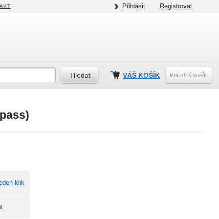
Přihlásit
Registrovat
AKT
VÁŠ KOŠÍK
Prázdný košík
ypass)
eden klik
t