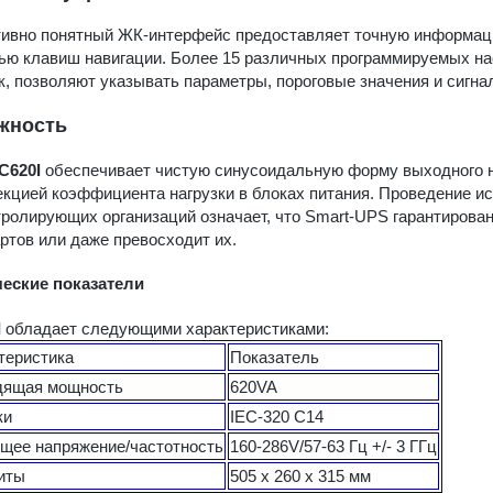
ивно понятный ЖК-интерфейс предоставляет точную информац
ю клавиш навигации. Более 15 различных программируемых на
к, позволяют указывать параметры, пороговые значения и сигн
жность
C620I
обеспечивает чистую синусоидальную форму выходного н
екцией коэффициента нагрузки в блоках питания. Проведение 
тролирующих организаций означает, что Smart-UPS гарантирова
ртов или даже превосходит их.
ческие показатели
I
обладает следующими характеристиками:
теристика
Показатель
дящая мощность
620VA
ки
IEC-320 C14
щее напряжение/частотность
160-286V/57-63 Гц +/- 3 ГГц
иты
505 х 260 х 315 мм