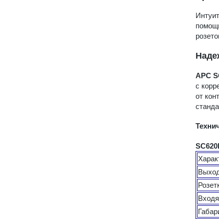
Интуит
помощь
розето
Наде
APC S
с корр
от кон
станда
Техни
SC620
Харак
Выхо
Розет
Входя
Габар