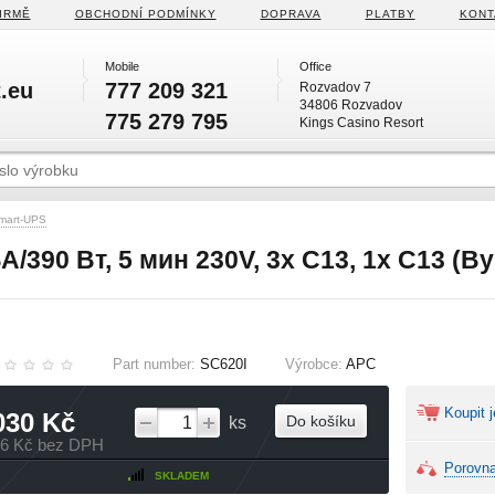
IRMĚ
OBCHODNÍ PODMÍNKY
DOPRAVA
PLATBY
KONT
Mobile
Office
.eu
777 209 321
Rozvadov 7
34806 Rozvadov
775 279 795
Kings Casino Resort
mart-UPS
390 Вт, 5 мин 230V, 3х C13, 1x C13 (B
Part number:
SC620I
Výrobce:
APC
Koupit j
030 Kč
Do košíku
ks
36 Kč bez DPH
Porovna
SKLADEM