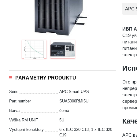
APC 
ИБП A
C19 ув
питани
питани
электр
Исп
PARAMETRY PRODUKTU
Это пр
непрер
Série
APC Smart-UPS
электр
сервер
Part number
SUA5000RMI5U
промыш
Barva
černá
Кач
Výška RM UNIT
5U
Výstupní konektory
6 x IEC-320 C13, 1 x IEC-320
APC вы
C19