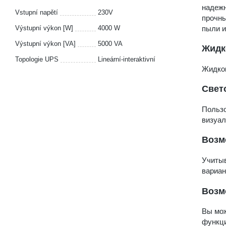
надежн
Vstupní napětí
230V
прочны
пыли и
Výstupní výkon [W]
4000 W
Výstupní výkon [VA]
5000 VA
Жидк
Topologie UPS
Lineární-interaktivní
Жидкок
Свет
Пользо
визуал
Возм
Учитыв
вариан
Возм
Вы мож
функци