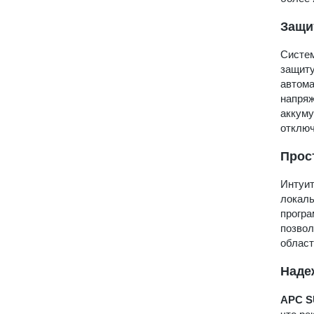
Защи
Систем
защиту
автома
напряж
аккуму
отключ
Прос
Интуит
локаль
програ
позвол
област
Наде
APC S