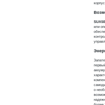
корпус
Возм
SUA50
или оп
обеспе
контро
управл
Энер
Запате
первый
аккуму
характ
компен
самоди
о необ
возмож
надежн
более 