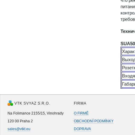
что ре
питани
контро
требов
Техни
SUA50
Харак
Выхо
Розет
Входя
Габар
VTK SVYAZ S.R.O.
FIRMA
Na Folimance 2155/15, Vinohrady
O FIRMĚ
120 00 Praha 2
OBCHODNÍ PODMÍNKY
sales@vtkt.eu
DOPRAVA