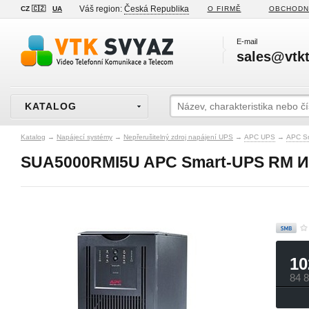
Váš region:
Česká Republika
CZ 🇨🇿
UA
O FIRMĚ
OBCHODN
E-mail
sales@vtkt
KATALOG
Katalog
→
Napájecí systémy
→
Nepřerušitelný zdroj napájení UPS
→
APC UPS
→
APC S
SUA5000RMI5U APC Smart-UPS RM ИБП 
10
84 