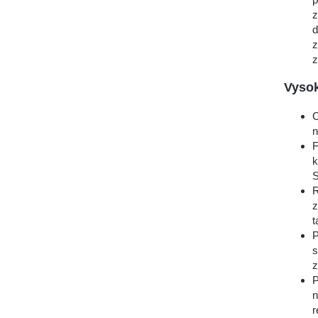
z
d
z
z
Vyso
C
n
F
k
S
R
z
t
P
s
z
P
n
r