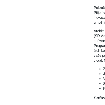
Pokroči
Přijetí
inovace
umožni
Archite
(SD-Acc
softwar
Progra
úloh ko
vaše p
cloud. 
Z
J
V
S
K
Soft