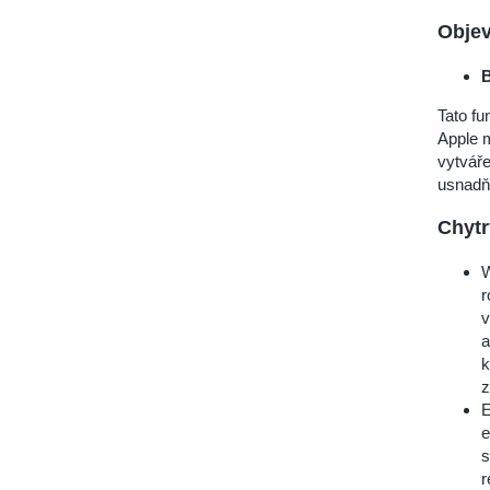
Objev
B
Tato fu
Apple m
vytváře
usnadň
Chytr
W
r
v
a
k
z
E
e
s
r