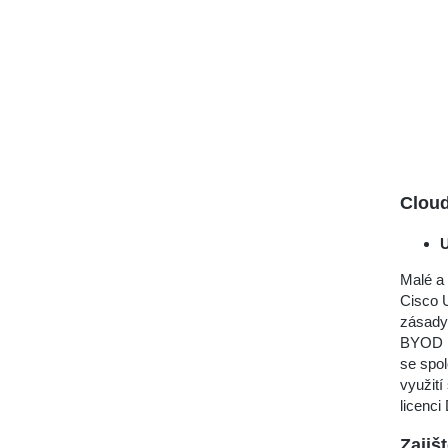
Clou
U
Malé a 
Cisco U
zásady 
BYOD ne
se spol
využit
licenci
Zajiš