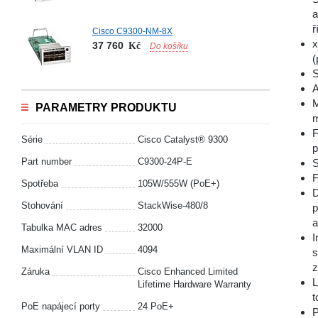
a
ř
Cisco C9300-NM-8X
x
37 760
Kč
Do košíku
(
S
A
M
PARAMETRY PRODUKTU
m
F
Série
Cisco Catalyst® 9300
p
Part number
C9300-24P-E
S
F
Spotřeba
105W/555W (PoE+)
D
Stohování
StackWise-480/8
p
a
Tabulka MAC adres
32000
I
Maximální VLAN ID
4094
s
z
Záruka
Cisco Enhanced Limited
L
Lifetime Hardware Warranty
t
PoE napájecí porty
24 PoE+
P