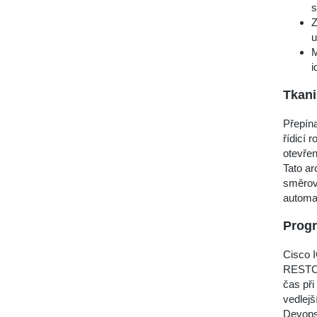
s
Z
u
M
i
Tkani
Přepín
řídicí 
otevřen
Tato ar
směrov
automat
Prog
Cisco 
RESTCON
čas při
vedlejš
Devops 