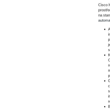
Cisco I
prostře
na stan
automa
A
i
p
j
s
K
C
r
m
p
G
c
s
i
r
B