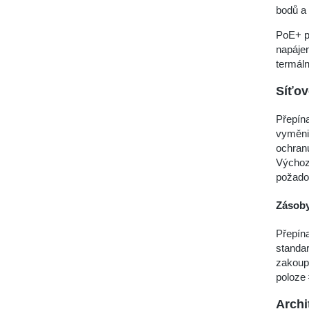
bodů a 
PoE+ p
napájen
termáln
Síťo
Přepína
vyměnit
ochranu
Výchozí
požado
Zásoby
Přepína
standar
zakoupi
poloze 
Archi