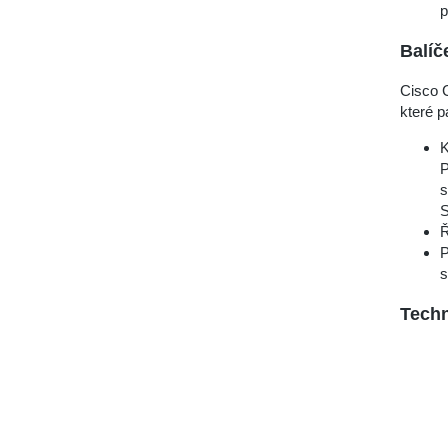
p
Balíč
Cisco 
které pa
K
P
s
S
Ř
P
s
Techn