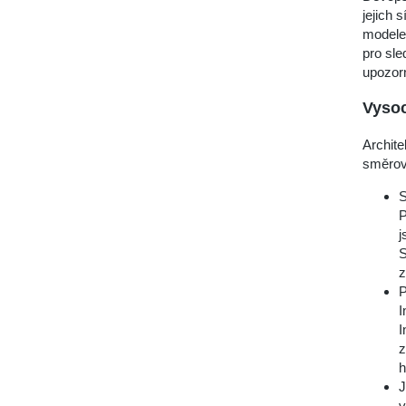
jejich 
modele
pro sle
upozorn
Vysoc
Archit
směrov
S
P
j
S
z
P
I
I
z
h
J
v