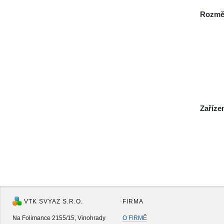
Rozmě
Zaříze
VTK SVYAZ S.R.O.
FIRMA
Na Folimance 2155/15, Vinohrady
O FIRMĚ