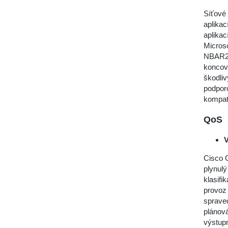
Síťové
aplikac
aplikac
Microso
NBAR2 p
koncový
škodliv
podporo
kompatib
QoS
V
Cisco C
plynulý
klasifi
provoz
spraved
plánov
výstupn