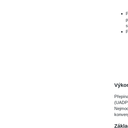
P
p
s
P
Výko
Přepína
(UADP),
Nejmod
konverg
Zákla