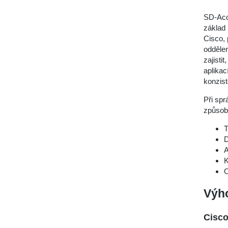
SD-Acc
základ 
Cisco, 
oddělen
zajisti
aplikac
konzist
Při spr
způsob
T
D
A
K
O
Výh
Cisco