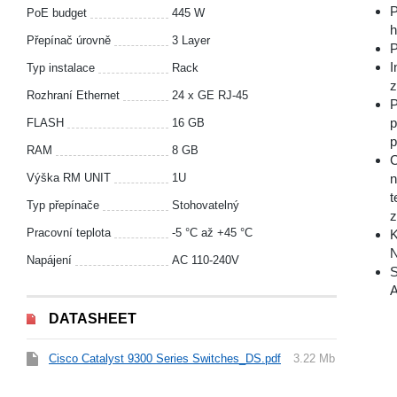
P
PoE budget
445 W
h
Přepínač úrovně
3 Layer
P
I
Typ instalace
Rack
z
Rozhraní Ethernet
24 x GE RJ-45
P
p
FLASH
16 GB
p
RAM
8 GB
C
Výška RM UNIT
1U
n
t
Typ přepínače
Stohovatelný
z
Pracovní teplota
-5 °С až +45 °С
K
N
Napájení
AC 110-240V
S
A
DATASHEET
Cisco Catalyst 9300 Series Switches_DS.pdf
3.22 Mb