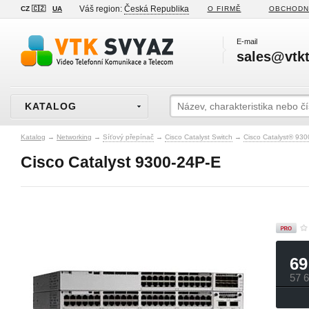
Váš region:
Česká Republika
CZ 🇨🇿
UA
O FIRMĚ
OBCHODN
E-mail
sales@vtkt
KATALOG
Katalog
→
Networking
→
Síťový přepínač
→
Cisco Catalyst Switch
→
Cisco Catalyst® 930
Cisco Catalyst 9300-24P-E
69
57 