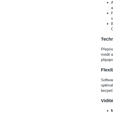
A
a
P
s
B
C
Techn
Přepín
médií 
připojen
Flexi
Softwar
optimal
bezpečn
Vidit