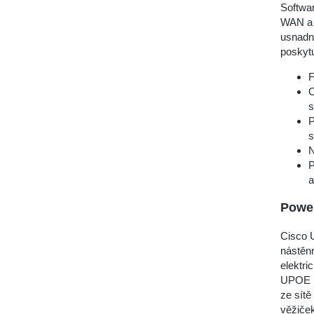
Softwar
WAN a 
usnadni
poskytu
F
O
s
P
s
N
P
a
Power
Cisco 
nástěnn
elektri
UPOE r
ze sítě
věžiče