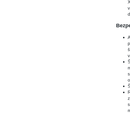
X
v
d
Bezp
A
p
š
v
Š
m
s
o
Š
R
z
s
m