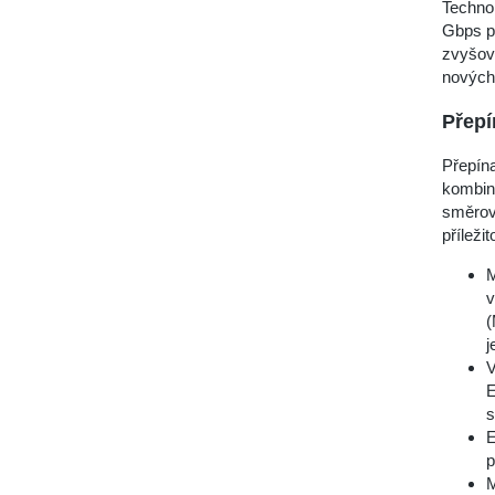
Technol
Gbps př
zvyšov
nových 
Přepí
Přepína
kombinu
směrová
příleži
M
v
(
j
V
E
s
E
p
M