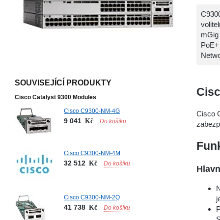
C9300
volit
mGig 
PoE+ 
Netwo
SOUVISEJÍCÍ PRODUKTY
Cisc
Cisco Catalyst 9300 Modules
Cisco C9300-NM-4G
Cisco 
9 041
Kč
Do košíku
zabezpe
Funk
Cisco C9300-NM-4M
32 512
Kč
Do košíku
Hlavn
N
Cisco C9300-NM-2Q
j
41 738
Kč
Do košíku
P
S