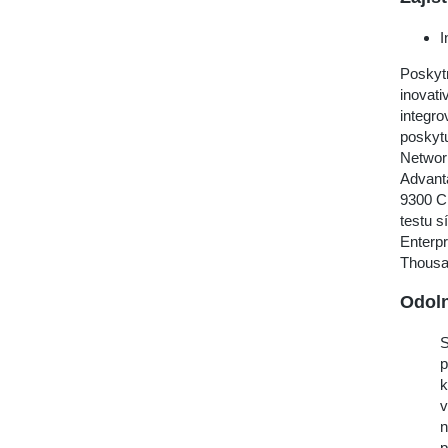
I
Poskyt
inovati
integr
poskytu
Network
Advant
9300 C
testu 
Enterpr
Thousa
Odoln
S
p
k
v
n
p