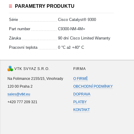
PARAMETRY PRODUKTU
Série
Cisco Catalyst® 9300
Part number
C9300-NM-4M=
Záruka
90 dní Cisco Limited Warranty
Pracovní teplota
0 °C až +40° C
VTK SVYAZ S.R.O.
FIRMA
Na Folimance 2155/15, Vinohrady
O FIRMĚ
120 00 Praha 2
OBCHODNÍ PODMÍNKY
sales@vtkt.eu
DOPRAVA
+420 777 209 321
PLATBY
KONTAKT