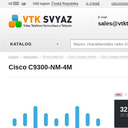
Váš region:
Česká Republika
CZ 🇨🇿
UA
O FIRMĚ
OBCHODN
E-mail
sales@vtkt
KATALOG
Katalog
→
Networking
→
Síťový přepínač
→
Cisco Catalyst Switch
→
Cisco Catalyst Modu
Cisco C9300-NM-4M
32
26 