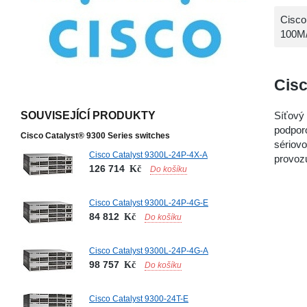
Cisco
100M/
Cisc
SOUVISEJÍCÍ PRODUKTY
Síťový
podporo
Cisco Catalyst® 9300 Series switches
sériov
Cisco Catalyst 9300L-24P-4X-A
provoz
126 714
Kč
Do košíku
Cisco Catalyst 9300L-24P-4G-E
84 812
Kč
Do košíku
Cisco Catalyst 9300L-24P-4G-A
98 757
Kč
Do košíku
Cisco Catalyst 9300-24T-E