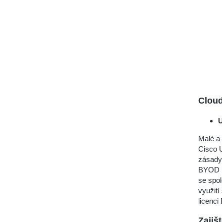
Clou
U
Malé a 
Cisco U
zásady 
BYOD ne
se spol
využit
licenci
Zajiš