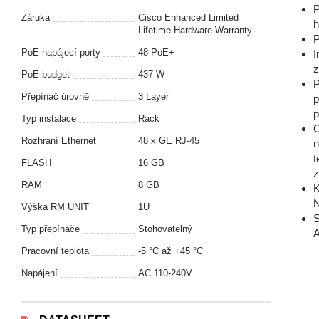
P
Záruka
Cisco Enhanced Limited
h
Lifetime Hardware Warranty
P
PoE napájecí porty
48 PoE+
I
z
PoE budget
437 W
P
Přepínač úrovně
3 Layer
p
p
Typ instalace
Rack
C
Rozhraní Ethernet
48 x GE RJ-45
n
t
FLASH
16 GB
z
RAM
8 GB
K
N
Výška RM UNIT
1U
S
Typ přepínače
Stohovatelný
A
Pracovní teplota
-5 °С až +45 °С
Napájení
AC 110-240V