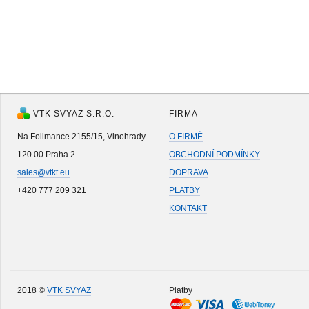
VTK SVYAZ S.R.O.
FIRMA
Na Folimance 2155/15, Vinohrady
O FIRMĚ
120 00 Praha 2
OBCHODNÍ PODMÍNKY
sales@vtkt.eu
DOPRAVA
+420 777 209 321
PLATBY
KONTAKT
2018 ©
VTK SVYAZ
Platby