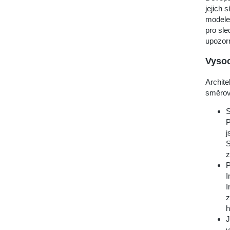
jejich 
modele
pro sle
upozorn
Vysoc
Archit
směrov
S
P
j
S
z
P
I
I
z
h
J
v