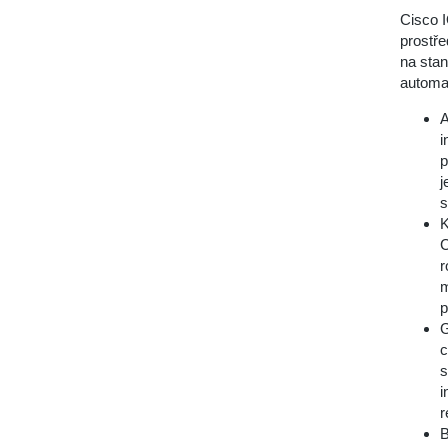
Cisco I
prostře
na stan
automa
A
i
p
j
s
K
C
r
m
p
G
c
s
i
r
B