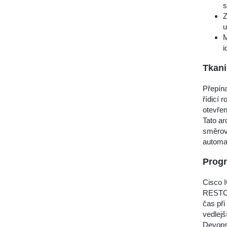
s
Z
u
M
i
Tkani
Přepína
řídicí 
otevřen
Tato ar
směrov
automat
Prog
Cisco 
RESTCON
čas při
vedlejš
Devops 