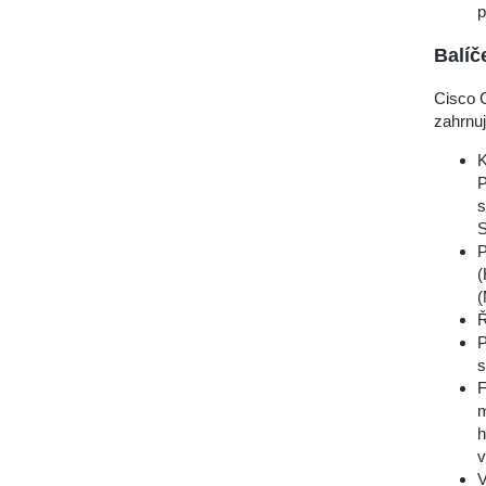
p
Balíč
Cisco 
zahrnuj
K
P
s
S
P
(
(
Ř
P
s
F
m
h
v
V