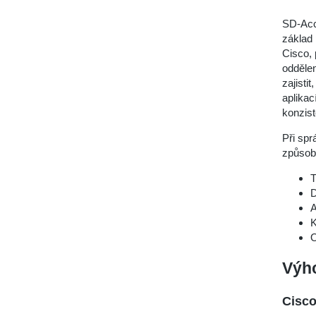
SD-Acc
základ 
Cisco, 
oddělen
zajisti
aplikac
konzist
Při spr
způsob
T
D
A
K
O
Výh
Cisco