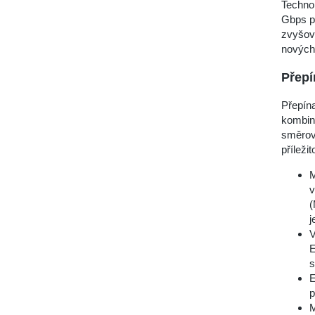
Technol
Gbps př
zvyšov
nových 
Přepí
Přepína
kombinu
směrová
příleži
M
v
(
j
V
E
s
E
p
M