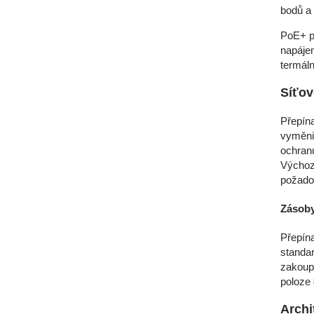
bodů a 
PoE+ p
napájen
termáln
Síťo
Přepína
vyměnit
ochranu
Výchozí
požado
Zásoby
Přepína
standar
zakoupi
poloze 
Archi