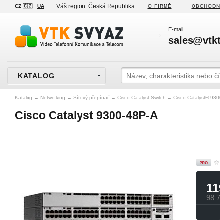
Váš region:
Česká Republika
CZ 🇨🇿
UA
O FIRMĚ
OBCHODN
E-mail
sales@vtkt
KATALOG
Katalog
→
Networking
→
Síťový přepínač
→
Cisco Catalyst Switch
→
Cisco Catalyst® 930
Cisco Catalyst 9300-48P-A
11
98 