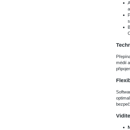
A
a
P
s
B
C
Techn
Přepín
médií 
připojen
Flexi
Softwar
optimal
bezpečn
Vidit