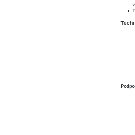
v
P
Techn
Podpo