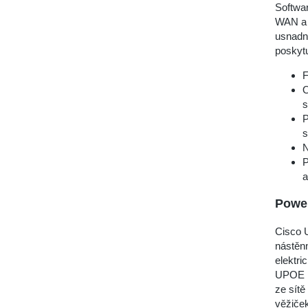
Softwar
WAN a 
usnadni
poskytu
F
O
s
P
s
N
P
a
Power
Cisco 
nástěnn
elektri
UPOE r
ze sítě
věžiče