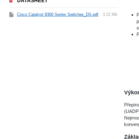
DATASHEET
Cisco Catalyst 9300 Series Switches_DS.pdf
3.22 Mb
P
p
s
P
Výko
Přepína
(UADP),
Nejmod
konverg
Zákla