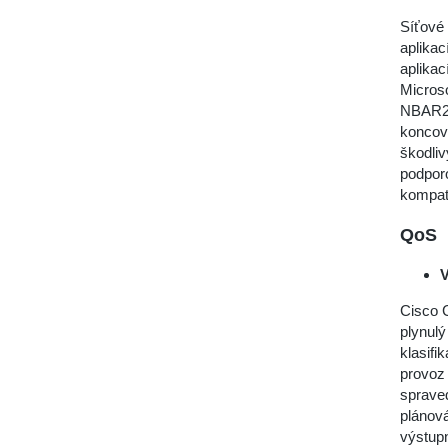
Síťové
aplikac
aplikac
Microso
NBAR2 p
koncový
škodliv
podporo
kompatib
QoS
V
Cisco C
plynulý
klasifi
provoz
spraved
plánov
výstupn