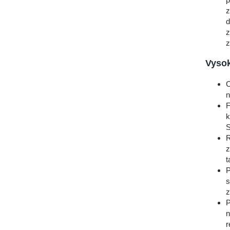
z
d
z
z
Vyso
C
n
F
k
S
R
z
t
P
s
z
P
n
r