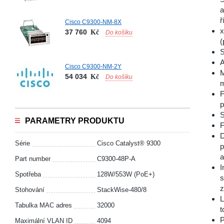
a
ř
Cisco C9300-NM-8X
x
37 760
Kč
Do košíku
(
S
A
Cisco C9300-NM-2Y
M
54 034
Kč
Do košíku
m
F
p
S
PARAMETRY PRODUKTU
F
D
Série
Cisco Catalyst® 9300
p
a
Part number
C9300-48P-A
I
Spotřeba
128W/553W (PoE+)
s
z
Stohování
StackWise-480/8
L
Tabulka MAC adres
32000
t
P
Maximální VLAN ID
4094