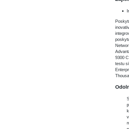
I
Poskyt
inovati
integr
poskytu
Network
Advant
9300 C
testu 
Enterpr
Thousa
Odoln
S
p
k
v
n
p