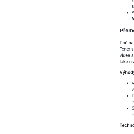
s
A
ř
Přemo
Počína
Tento s
videa s
také us
Výhod
V
v
P
i
S
l
Techno