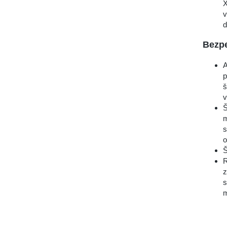
X
v
d
Bezp
A
p
š
v
Š
m
s
o
Š
R
z
s
m