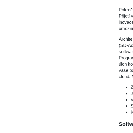
Pokroči
Přijetí
inovace
umožni
Archite
(SD-Acc
softwar
Progra
úloh ko
vaše p
cloud. 
Z
J
V
S
K
Soft