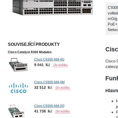
C9300
volit
mGig 
PoE+ 
Netwo
SOUVISEJÍCÍ PRODUKTY
Cisc
Cisco Catalyst 9300 Modules
Cisco C9300-NM-4G
Cisco 
9 041
Kč
Do košíku
zabezpe
Funk
Cisco C9300-NM-4M
32 512
Kč
Do košíku
Hlavn
N
Cisco C9300-NM-2Q
j
41 738
Kč
Do košíku
P
S