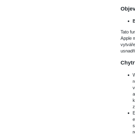
Objev
B
Tato fu
Apple m
vytváře
usnadň
Chytr
W
r
v
a
k
z
E
e
s
r