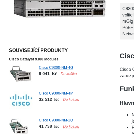
C9300
volit
mGig 
PoE+ 
Netwo
SOUVISEJÍCÍ PRODUKTY
Cisc
Cisco Catalyst 9300 Modules
Cisco C9300-NM-4G
Cisco 
9 041
Kč
Do košíku
zabezpe
Funk
Cisco C9300-NM-4M
32 512
Kč
Do košíku
Hlavn
N
Cisco C9300-NM-2Q
j
41 738
Kč
Do košíku
P
S