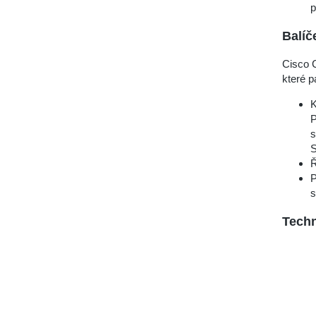
p
Balíč
Cisco 
které pa
K
P
s
S
Ř
P
s
Techn