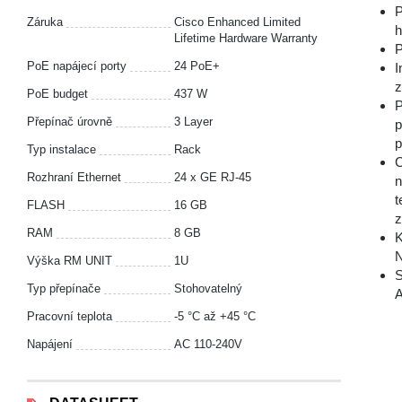
P
Záruka
Cisco Enhanced Limited
h
Lifetime Hardware Warranty
P
PoE napájecí porty
24 PoE+
I
z
PoE budget
437 W
P
Přepínač úrovně
3 Layer
p
p
Typ instalace
Rack
C
Rozhraní Ethernet
24 x GE RJ-45
n
t
FLASH
16 GB
z
RAM
8 GB
K
N
Výška RM UNIT
1U
S
Typ přepínače
Stohovatelný
A
Pracovní teplota
-5 °С až +45 °С
Napájení
AC 110-240V