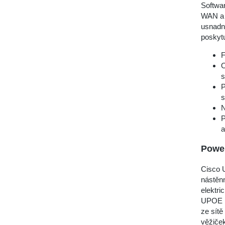
Softwar
WAN a 
usnadni
poskytu
F
O
s
P
s
N
P
a
Power
Cisco 
nástěnn
elektri
UPOE r
ze sítě
věžiče