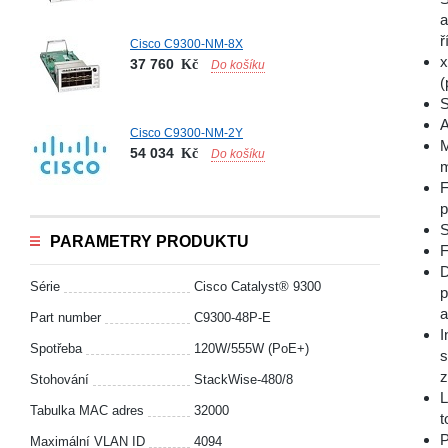
a
ř
Cisco C9300-NM-8X
x
37 760
Kč
Do košíku
(
S
A
Cisco C9300-NM-2Y
M
54 034
Kč
Do košíku
m
F
p
S
PARAMETRY PRODUKTU
F
D
Série
Cisco Catalyst® 9300
p
a
Part number
C9300-48P-E
I
Spotřeba
120W/555W (PoE+)
s
z
Stohování
StackWise-480/8
L
Tabulka MAC adres
32000
t
P
Maximální VLAN ID
4094