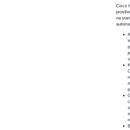
Cisco I
prostře
na stan
automa
A
i
p
j
s
K
C
r
m
p
G
c
s
i
r
B