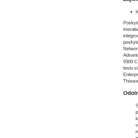
I
Poskyt
inovati
integr
poskytu
Network
Advant
9300 C
testu 
Enterpr
Thousa
Odoln
S
p
k
v
n
p