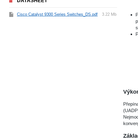
DATASHEET
Cisco Catalyst 9300 Series Switches_DS.pdf
3.22 Mb
P
p
s
P
Výko
Přepína
(UADP),
Nejmod
konverg
Zákla