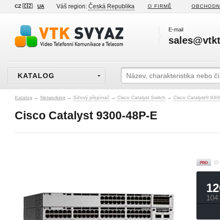
Váš region:
Česká Republika
CZ 🇨🇿
UA
O FIRMĚ
OBCHODN
E-mail
sales@vtkt
KATALOG
Katalog
→
Networking
→
Síťový přepínač
→
Cisco Catalyst Switch
→
Cisco Catalyst® 930
Cisco Catalyst 9300-48P-E
12
104