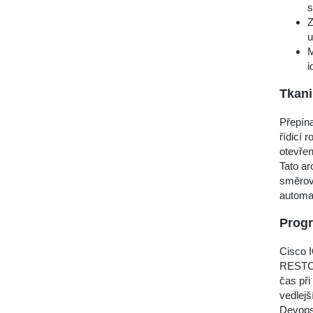
s
Z
u
M
i
Tkani
Přepín
řídicí 
otevřen
Tato ar
směrov
automat
Prog
Cisco 
RESTCON
čas při
vedlejš
Devops 