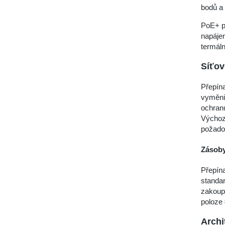
bodů a 
PoE+ p
napájen
termáln
Síťo
Přepína
vyměnit
ochranu
Výchozí
požado
Zásoby
Přepína
standar
zakoupi
poloze 
Archi