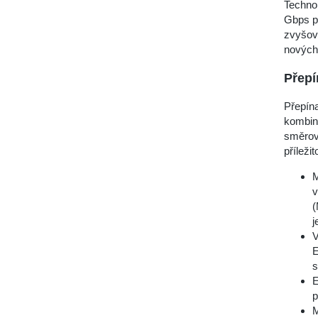
Technol
Gbps př
zvyšov
nových 
Přepí
Přepína
kombinu
směrová
příleži
M
v
(
j
V
E
s
E
p
M