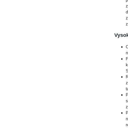
z
d
z
z
Vyso
C
n
F
k
S
R
z
t
P
s
z
P
n
r