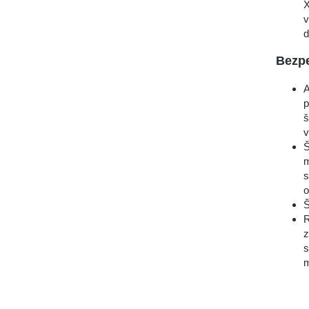
X
v
d
Bezp
A
p
š
v
Š
m
s
o
Š
R
z
s
m