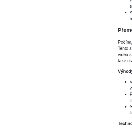
s
A
ř
Přemo
Počína
Tento s
videa s
také us
Výhod
V
v
P
i
S
l
Techno