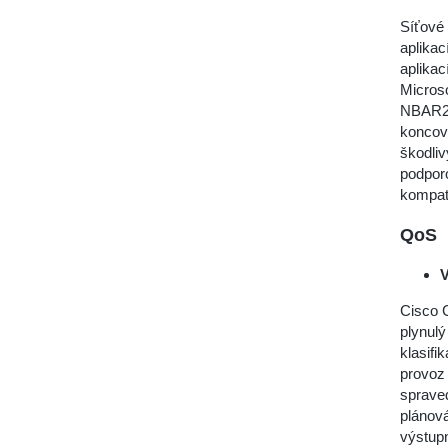
Síťové
aplikac
aplikac
Microso
NBAR2 p
koncový
škodliv
podporo
kompatib
QoS
V
Cisco C
plynulý
klasifi
provoz
spraved
plánov
výstupn