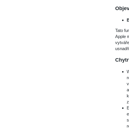
Objev
B
Tato fu
Apple m
vytváře
usnadň
Chytr
W
r
v
a
k
z
E
e
s
r