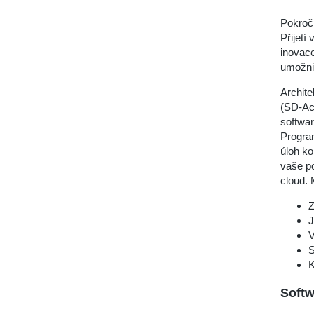
Pokroči
Přijetí
inovace
umožni
Archite
(SD-Acc
softwar
Progra
úloh ko
vaše p
cloud. 
Z
J
V
S
K
Soft