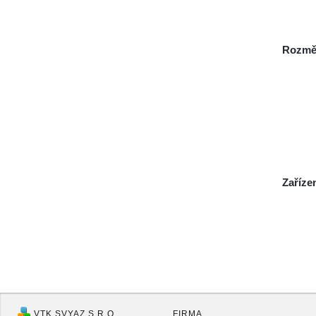
Rozmě
Zaříze
VTK SVYAZ S.R.O.
FIRMA