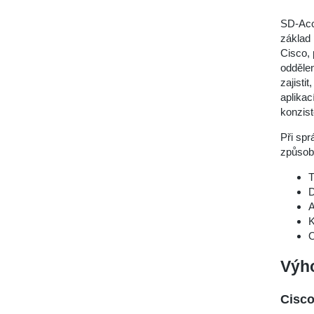
SD-Acc
základ 
Cisco, 
oddělen
zajisti
aplikac
konzist
Při spr
způsob
T
D
A
K
O
Výh
Cisco