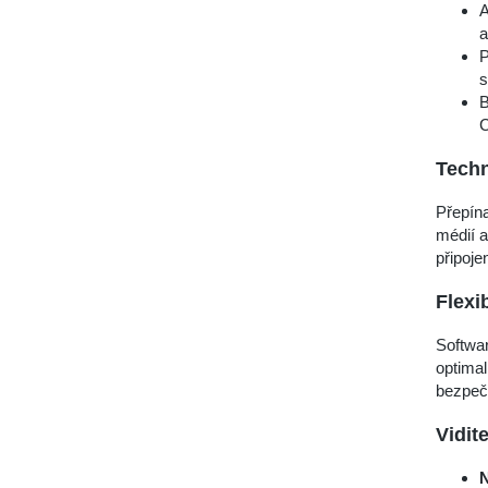
A
a
P
s
B
C
Techn
Přepín
médií 
připojen
Flexi
Softwar
optimal
bezpečn
Vidit