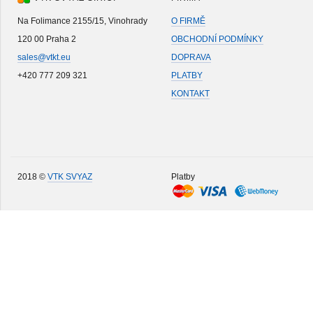
Na Folimance 2155/15, Vinohrady
O FIRMĚ
120 00 Praha 2
OBCHODNÍ PODMÍNKY
sales@vtkt.eu
DOPRAVA
+420 777 209 321
PLATBY
KONTAKT
2018 ©
VTK SVYAZ
Platby