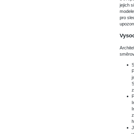
jejich 
modele
pro sle
upozorn
Vysoc
Archit
směrov
S
P
j
S
z
P
I
I
z
h
J
v