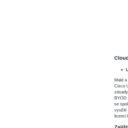
Clou
U
Malé a 
Cisco U
zásady 
BYOD ne
se spol
využit
licenci
Zajiš