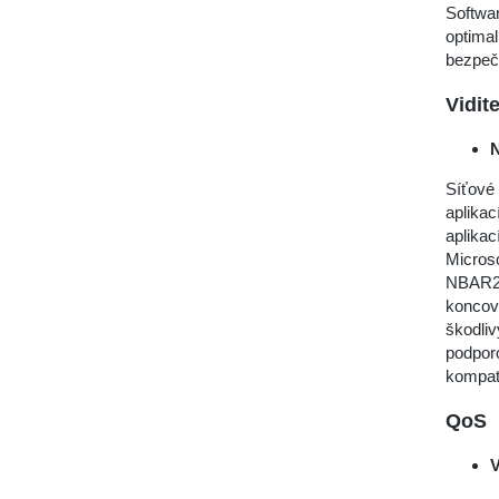
Softwar
optimal
bezpečn
Vidit
Síťové
aplikac
aplikac
Microso
NBAR2 p
koncový
škodliv
podporo
kompatib
QoS
V