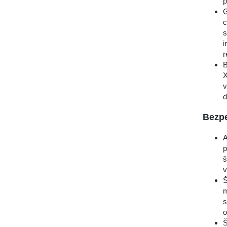
p
G
c
s
i
r
B
X
v
d
Bezp
A
p
š
v
Š
m
s
o
Š