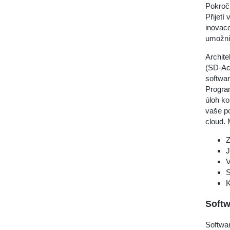
Pokroči
Přijetí
inovace
umožni
Archite
(SD-Acc
softwar
Progra
úloh ko
vaše p
cloud. 
Z
J
V
S
K
Soft
Softwar