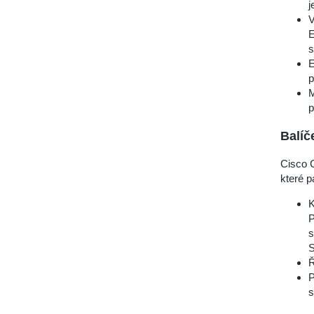
j
V
E
s
E
p
M
p
Balíč
Cisco 
které pa
K
P
s
S
Ř
P
s