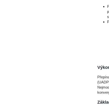
P
p
s
P
Výko
Přepína
(UADP),
Nejmod
konverg
Zákla