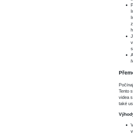
P
I
I
z
h
J
v
s
A
ř
Přemo
Počína
Tento s
videa s
také us
Výhod
V
v