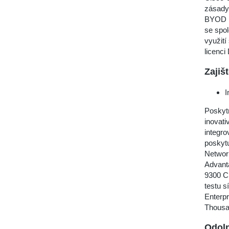
zásady 
BYOD ne
se spol
využit
licenci
Zajiš
I
Poskyt
inovati
integr
poskytu
Network
Advant
9300 C
testu 
Enterpr
Thousa
Odoln