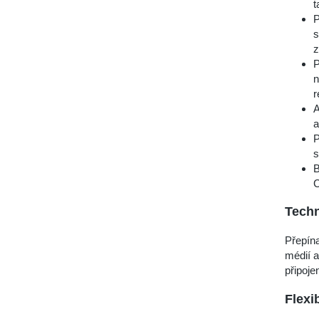
t
P
s
z
P
n
r
A
a
P
s
B
C
Techn
Přepín
médií 
připojen
Flexi