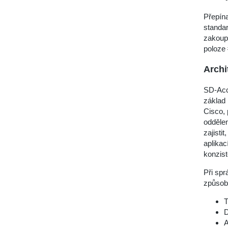
Přepína
standar
zakoupi
poloze 
Archi
SD-Acc
základ 
Cisco, 
oddělen
zajisti
aplikac
konzist
Při spr
způsob
T
D
A