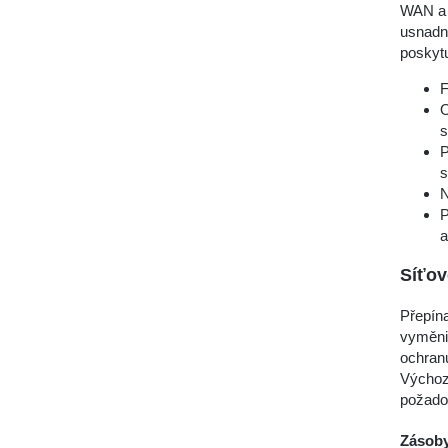
WAN a 
usnadni
poskytu
F
O
s
P
s
N
P
a
Síťo
Přepína
vyměnit
ochranu
Výchozí
požado
Zásoby