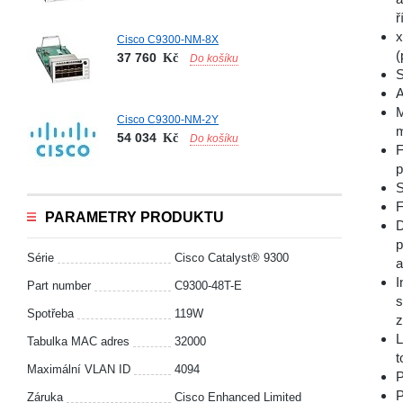
ř
x
Cisco C9300-NM-8X
(
37 760
Kč
Do košíku
S
A
M
Cisco C9300-NM-2Y
m
54 034
Kč
Do košíku
F
p
S
F
PARAMETRY PRODUKTU
D
p
Série
Cisco Catalyst® 9300
a
I
Part number
C9300-48T-E
s
Spotřeba
119W
z
L
Tabulka MAC adres
32000
t
Maximální VLAN ID
4094
P
P
Záruka
Cisco Enhanced Limited