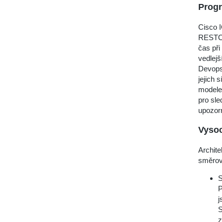
Prog
Cisco 
RESTCON
čas při
vedlejš
Devops 
jejich 
modele
pro sle
upozorn
Vysoc
Archit
směrov
S
P
j
S
z