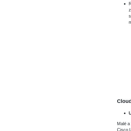
R
z
s
m
Clou
U
Malé a 
Cisco U