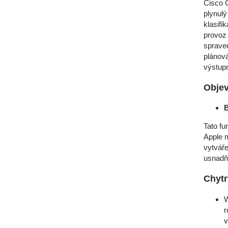
Cisco C
plynulý
klasifi
provoz
spraved
plánov
výstupn
Objev
B
Tato fu
Apple m
vytváře
usnadň
Chytr
W
r
v