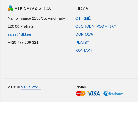
VTK SVYAZ S.R.O.
FIRMA
Na Folimance 2155/15, Vinohrady
O FIRMĚ
120 00 Praha 2
OBCHODNÍ PODMÍNKY
sales@vtkt.eu
DOPRAVA
+420 777 209 321
PLATBY
KONTAKT
2018 ©
VTK SVYAZ
Platby