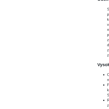
S
p
k
v
n
p
z
d
z
z
Vyso
C
n
F
k
S
R
z