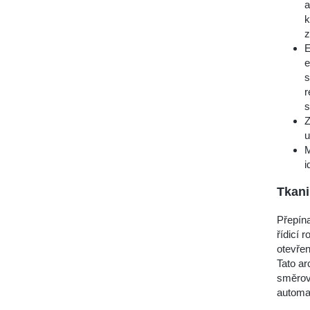
a
k
z
E
e
s
r
s
Z
u
M
i
Tkani
Přepína
řídicí 
otevřen
Tato ar
směrov
automat