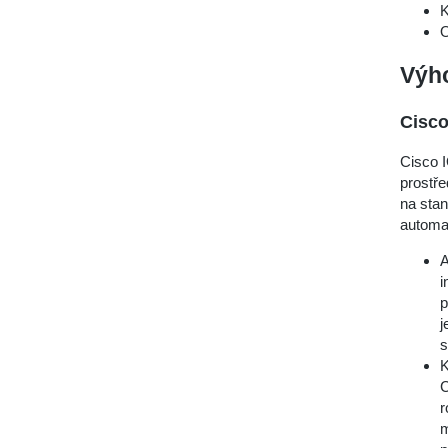
K
O
Výh
Cisco
Cisco I
prostře
na stan
automa
A
i
p
j
s
K
C
r
m