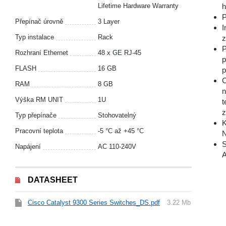
Lifetime Hardware Warranty
h
P
Přepínač úrovně
3 Layer
I
Typ instalace
Rack
z
P
Rozhraní Ethernet
48 x GE RJ-45
p
FLASH
16 GB
p
C
RAM
8 GB
n
Výška RM UNIT
1U
t
z
Typ přepínače
Stohovatelný
K
Pracovní teplota
-5 °С až +45 °С
N
S
Napájení
AC 110-240V
A
DATASHEET
Cisco Catalyst 9300 Series Switches_DS.pdf
3.22 Mb