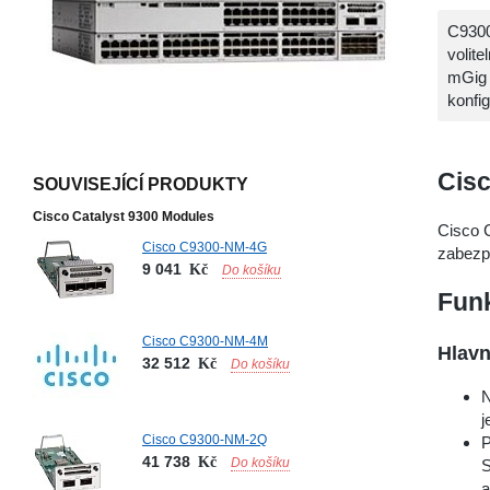
C9300
volit
mGig 
konfi
Cisc
SOUVISEJÍCÍ PRODUKTY
Cisco Catalyst 9300 Modules
Cisco 
Cisco C9300-NM-4G
zabezpe
9 041
Kč
Do košíku
Funk
Cisco C9300-NM-4M
Hlavn
32 512
Kč
Do košíku
N
j
Cisco C9300-NM-2Q
P
41 738
Kč
Do košíku
S
a