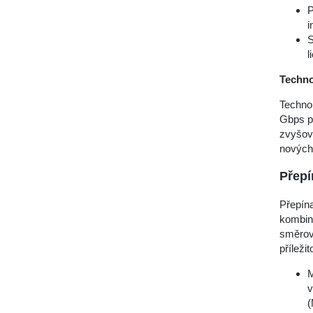
P
i
S
l
Techno
Technol
Gbps př
zvyšov
nových 
Přepí
Přepína
kombinu
směrová
příleži
M
v
(