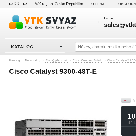
Váš region:
Česká Republika
CZ 🇨🇿
UA
O FIRMĚ
OBCHODN
E-mail
sales@vtkt
KATALOG
Katalog
→
Networking
→
Síťový přepínač
→
Cisco Catalyst Switch
→
Cisco Catalyst® 930
Cisco Catalyst 9300-48T-E
10
87 