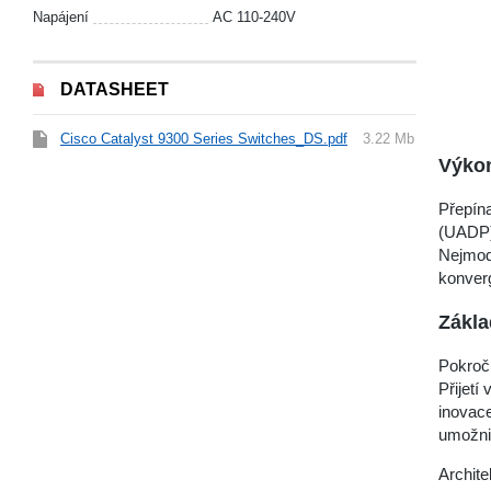
Napájení
AC 110-240V
DATASHEET
Cisco Catalyst 9300 Series Switches_DS.pdf
3.22 Mb
Výko
Přepín
(UADP),
Nejmod
konverg
Zákla
Pokroči
Přijetí
inovace
umožni
Archite