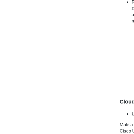
R
z
a
m
Clou
U
Malé a 
Cisco U