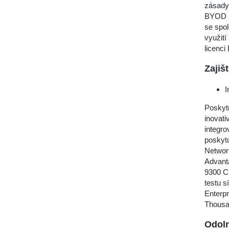
zásady 
BYOD ne
se spol
využit
licenci
Zajiš
I
Poskyt
inovati
integr
poskytu
Network
Advant
9300 C
testu 
Enterpr
Thousa
Odoln