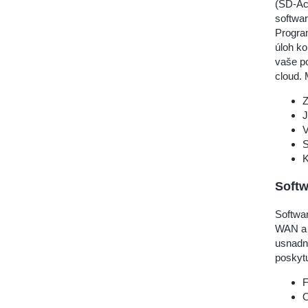
(SD-Acc
softwar
Progra
úloh ko
vaše p
cloud. 
Z
J
V
S
K
Soft
Softwar
WAN a 
usnadni
poskytu
F
O