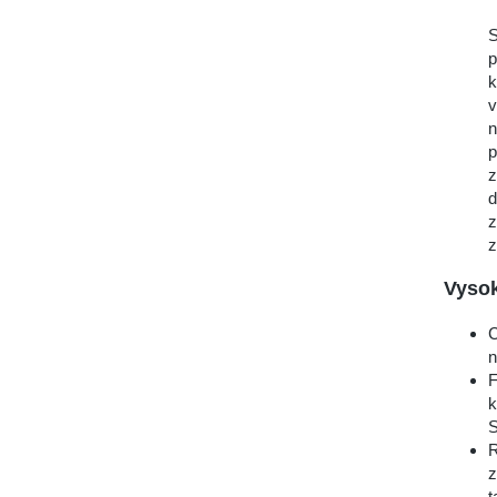
S
p
k
v
n
p
z
d
z
z
Vyso
C
n
F
k
S
R
z
t