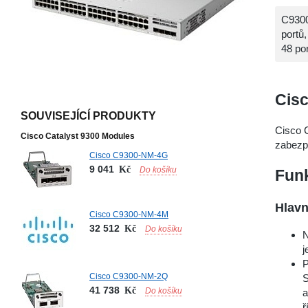
C9300
portů
48 po
Cisc
SOUVISEJÍCÍ PRODUKTY
Cisco 
Cisco Catalyst 9300 Modules
zabezpe
Cisco C9300-NM-4G
9 041
Kč
Do košíku
Funk
Hlavn
Cisco C9300-NM-4M
32 512
Kč
Do košíku
N
j
P
Cisco C9300-NM-2Q
S
41 738
Kč
Do košíku
a
ř