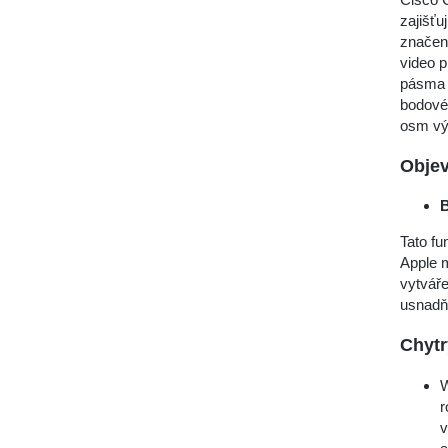
zajišťu
značení
video p
pásma a
bodové
osm výs
Objev
B
Tato fu
Apple m
vytváře
usnadň
Chytr
W
r
v