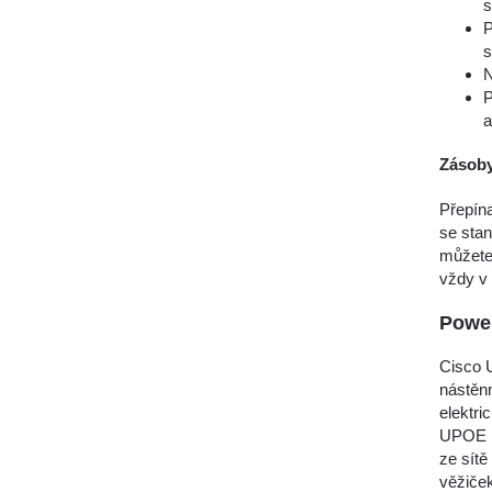
s
P
s
N
P
a
Zásoby
Přepín
se stan
můžete 
vždy v 
Power
Cisco 
nástěnn
elektri
UPOE r
ze sítě
věžiče