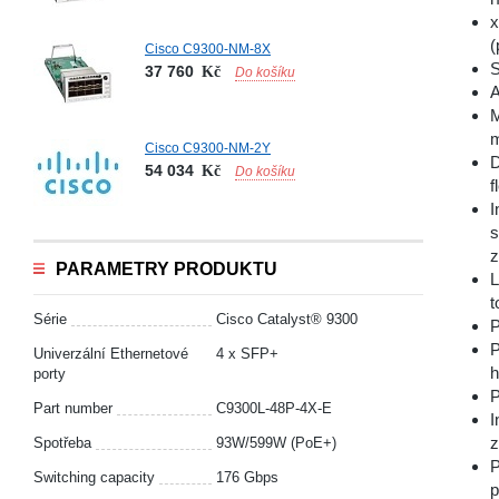
x
(
Cisco C9300-NM-8X
S
37 760
Kč
Do košíku
A
M
m
Cisco C9300-NM-2Y
D
54 034
Kč
Do košíku
f
I
s
z
PARAMETRY PRODUKTU
L
t
Série
Cisco Catalyst® 9300
P
P
Univerzální Ethernetové
4 x SFP+
h
porty
P
Part number
C9300L-48P-4X-E
I
z
Spotřeba
93W/599W (PoE+)
P
Switching capacity
176 Gbps
p