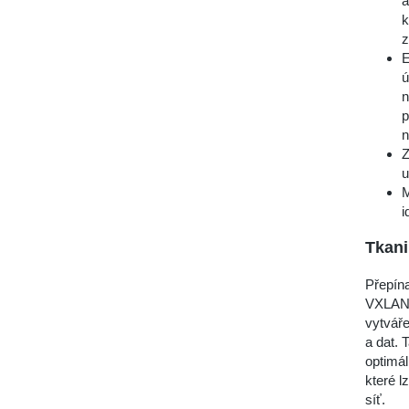
a
k
z
E
ú
n
p
n
Z
u
M
i
Tkani
Přepína
VXLAN s
vytváře
a dat. 
optimá
které l
síť.