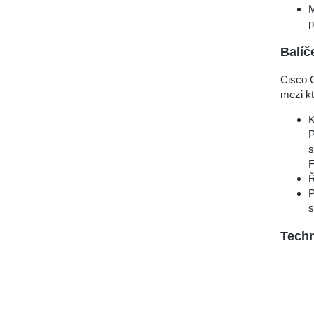
M
p
Balíč
Cisco 
mezi kt
K
P
s
F
Ř
P
s
Techn