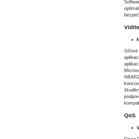
Softwar
optimal
bezpečn
Vidit
Síťové
aplikac
aplikac
Microso
NBAR2 p
koncový
škodliv
podporo
kompatib
QoS
V
Cisco C