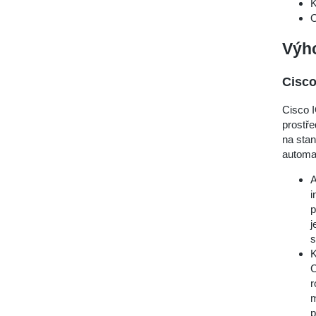
K
O
Výh
Cisco
Cisco I
prostře
na stan
automa
A
i
p
j
s
K
C
r
m
p