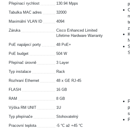
Přepínací rychlost
130.94 Mpps
p
C
Tabulka MAC adres
32000
n
Maximální VLAN ID
4094
t
z
Záruka
Cisco Enhanced Limited
K
Lifetime Hardware Warranty
N
PoE napájecí porty
48 PoE+
S
S
PoE budget
504 W
Přepínač úrovně
3 Layer
Typ instalace
Rack
Rozhraní Ethernet
48 x GE RJ-45
FLASH
16 GB
RAM
8 GB
P
p
Výška RM UNIT
1U
s
Typ přepínače
Stohovatelný
P
Pracovní teplota
-5 °С až +45 °С