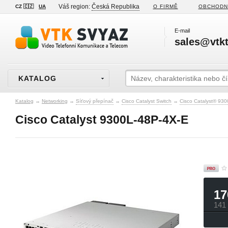
Váš region:
Česká Republika
CZ 🇨🇿
UA
O FIRMĚ
OBCHODN
E-mail
sales@vtkt
KATALOG
Katalog
→
Networking
→
Síťový přepínač
→
Cisco Catalyst Switch
→
Cisco Catalyst® 930
Cisco Catalyst 9300L-48P-4X-E
17
141