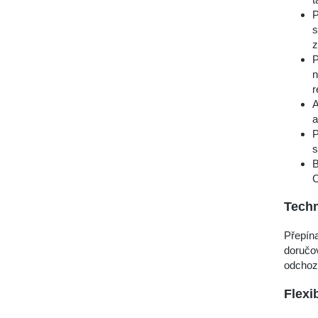
P
s
z
P
n
r
A
a
P
s
B
C
Techn
Přepín
doručo
odchozí
Flexi