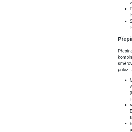
v
P
i
S
l
Přepí
Přepína
kombinu
směrová
příleži
M
v
(
j
V
E
s
E
p