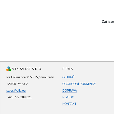
Zaříze
VTK SVYAZ S.R.O.
FIRMA
Na Folimance 2155/15, Vinohrady
O FIRMĚ
120 00 Praha 2
OBCHODNÍ PODMÍNKY
sales@vtkt.eu
DOPRAVA
+420 777 209 321
PLATBY
KONTAKT