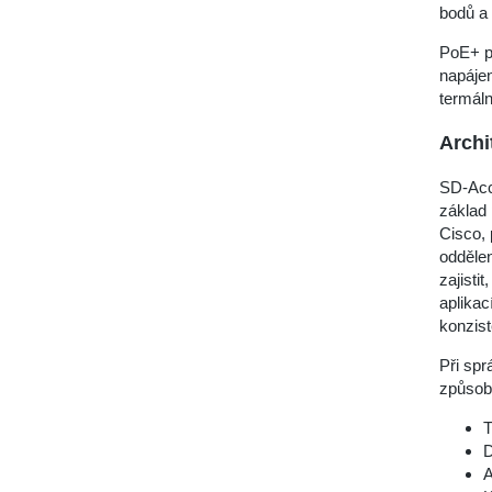
bodů a 
PoE+ p
napájen
termáln
Archi
SD-Acc
základ 
Cisco, 
oddělen
zajisti
aplikac
konzist
Při spr
způsob
T
D
A