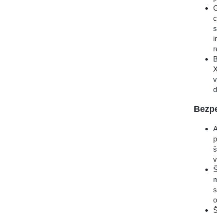
G
c
s
i
r
B
X
v
d
Bezp
A
p
š
v
Š
m
s
o
Š