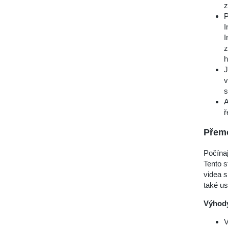
z
P
I
I
z
h
J
v
s
A
ř
Přemo
Počína
Tento s
videa s
také us
Výhod
V