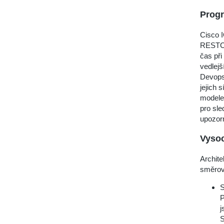
Prog
Cisco 
RESTCON
čas při
vedlejš
Devops 
jejich 
modele
pro sle
upozorn
Vysoc
Archit
směrov
S
P
j
S