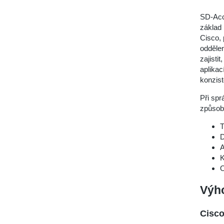
SD-Acc
základ 
Cisco, 
oddělen
zajisti
aplikac
konzist
Při spr
způsob
T
D
A
K
O
Výh
Cisco