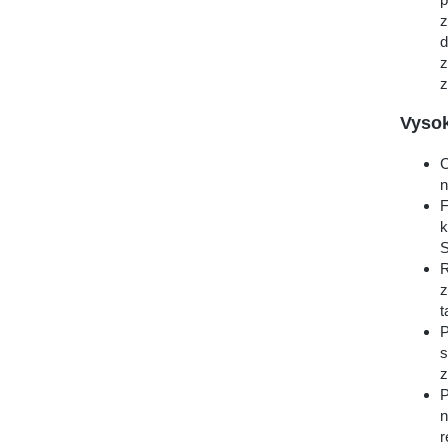
z
d
z
z
Vyso
C
n
F
k
S
R
z
t
P
s
z
P
n
r