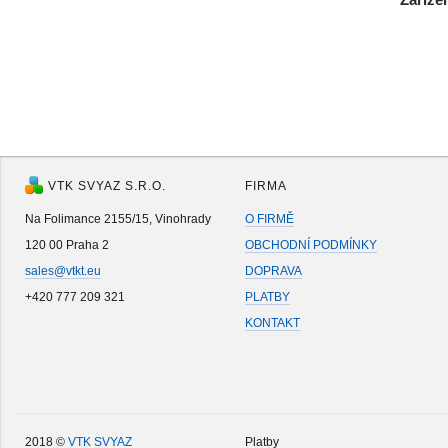
VTK SVYAZ S.R.O.
FIRMA
Na Folimance 2155/15, Vinohrady
O FIRMĚ
120 00 Praha 2
OBCHODNÍ PODMÍNKY
sales@vtkt.eu
DOPRAVA
+420 777 209 321
PLATBY
KONTAKT
2018 ©
VTK SVYAZ
Platby