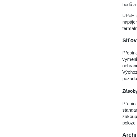
bodů a 
UPoE p
napájen
termáln
Síťo
Přepína
vyměnit
ochranu
Výchozí
požado
Zásoby
Přepína
standar
zakoupi
poloze 
Archi