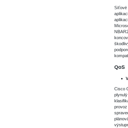
Síťové
aplikac
aplikac
Microso
NBAR2 p
koncový
škodliv
podporo
kompatib
QoS
V
Cisco C
plynulý
klasifi
provoz
spraved
plánov
výstupn