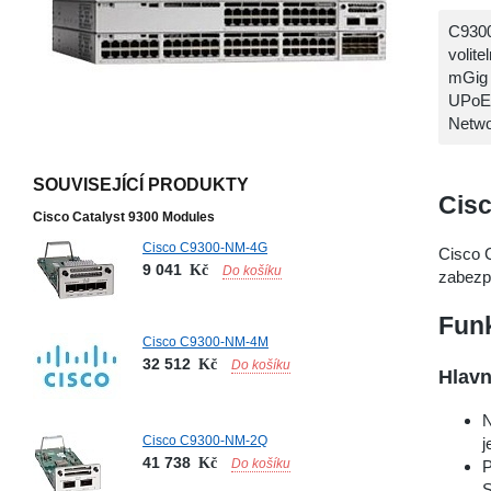
C9300
volit
mGig 
UPoE 
Netwo
SOUVISEJÍCÍ PRODUKTY
Cisc
Cisco Catalyst 9300 Modules
Cisco C9300-NM-4G
Cisco 
9 041
Kč
Do košíku
zabezpe
Fun
Cisco C9300-NM-4M
32 512
Kč
Do košíku
Hlavn
N
Cisco C9300-NM-2Q
j
41 738
Kč
Do košíku
P
S