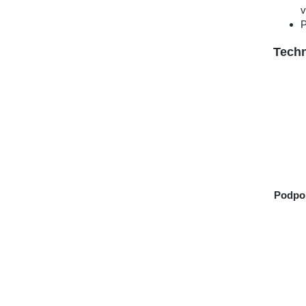
v
P
Techn
Podpo