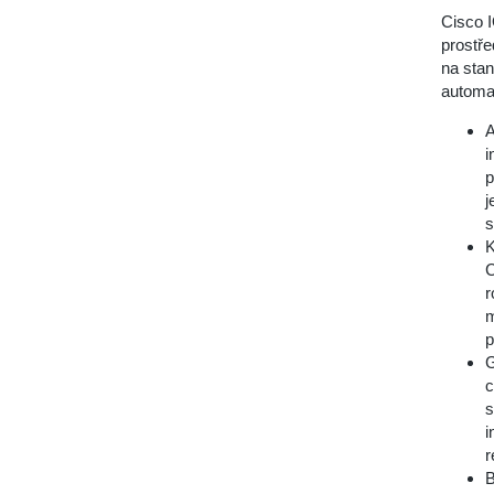
Cisco I
prostře
na stan
automa
A
i
p
j
s
K
C
r
m
p
G
c
s
i
r
B