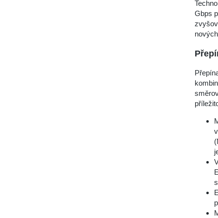
Technol
Gbps př
zvyšov
nových 
Přepí
Přepína
kombinu
směrová
příleži
M
v
(
j
V
E
s
E
p
M