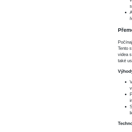
s
A
ř
Přemo
Počína
Tento s
videa s
také us
Výhod
V
v
P
i
S
l
Techno