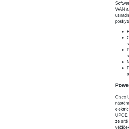
Softwar
WAN a 
usnadni
poskytu
F
O
s
P
s
N
P
a
Power
Cisco 
nástěnn
elektri
UPOE r
ze sítě
věžiče