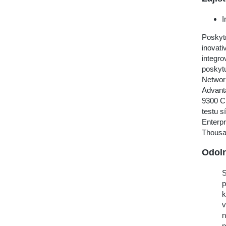
I
Poskyt
inovati
integr
poskytu
Network
Advant
9300 C
testu 
Enterpr
Thousa
Odoln
S
p
k
v
n
p