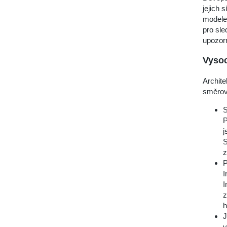
jejich 
modele
pro sle
upozorn
Vysoc
Archit
směrov
S
P
j
S
z
P
I
I
z
h
J
v