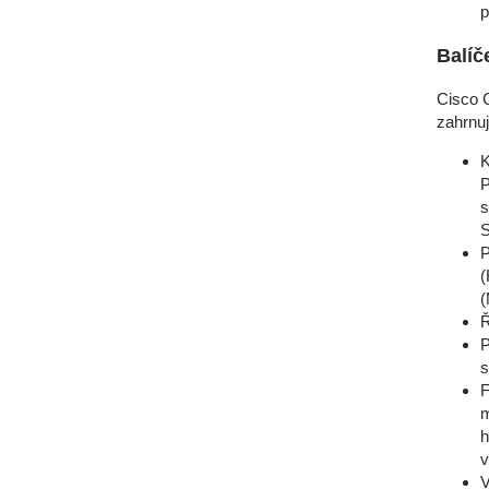
p
Balíč
Cisco 
zahrnuj
K
P
s
S
P
(
(
Ř
P
s
F
m
h
v
V