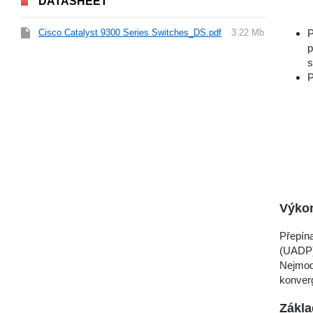
DATASHEET
Cisco Catalyst 9300 Series Switches_DS.pdf
3.22 Mb
P
p
s
P
Výko
Přepína
(UADP),
Nejmod
konverg
Zákla