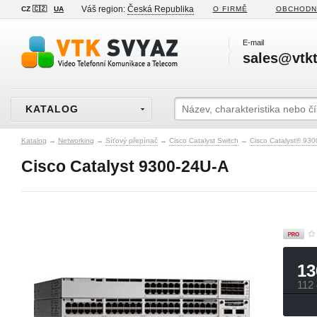
Váš region:
Česká Republika
CZ 🇨🇿
UA
O FIRMĚ
OBCHODN
E-mail
sales@vtkt
KATALOG
Katalog
→
Networking
→
Síťový přepínač
→
Cisco Catalyst Switch
→
Cisco Catalyst® 930
Cisco Catalyst 9300-24U-A
13
112