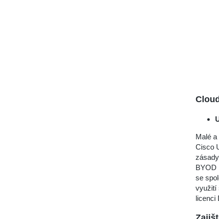
Clou
U
Malé a 
Cisco U
zásady 
BYOD ne
se spol
využit
licenci
Zajiš