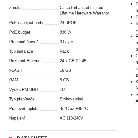
P
Záruka
Cisco Enhanced Limited
h
Lifetime Hardware Warranty
P
PoE napájecí porty
24 UPOE
I
z
PoE budget
830 W
P
Přepínač úrovně
3 Layer
p
p
Typ instalace
Rack
C
Rozhraní Ethernet
24 x GE RJ-45
n
t
FLASH
16 GB
z
RAM
8 GB
K
N
Výška RM UNIT
1U
S
Typ přepínače
Stohovatelný
A
Pracovní teplota
-5 °С až +45 °С
Napájení
AC 110-240V