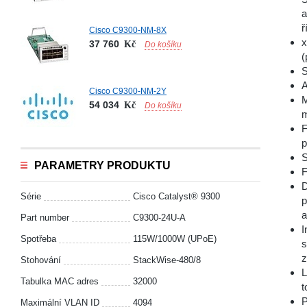
a
ř
Cisco C9300-NM-8X
x
37 760
Kč
Do košíku
(
S
A
Cisco C9300-NM-2Y
M
54 034
Kč
Do košíku
m
F
p
S
PARAMETRY PRODUKTU
F
D
Série
Cisco Catalyst® 9300
p
a
Part number
C9300-24U-A
I
Spotřeba
115W/1000W (UPoE)
s
z
Stohování
StackWise-480/8
L
Tabulka MAC adres
32000
t
P
Maximální VLAN ID
4094