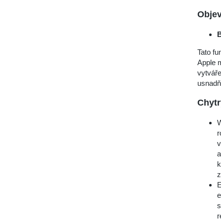
Objev
B
Tato fu
Apple m
vytváře
usnadň
Chytr
W
r
v
a
k
z
E
e
s
r