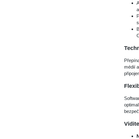
A
a
P
s
B
C
Techn
Přepín
médií 
připojen
Flexi
Softwar
optimal
bezpečn
Vidit