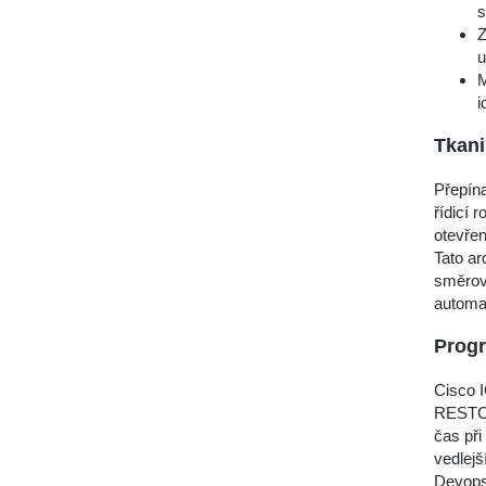
s
Z
u
M
i
Tkani
Přepín
řídicí 
otevřen
Tato ar
směrov
automat
Prog
Cisco 
RESTCON
čas při
vedlejš
Devops 