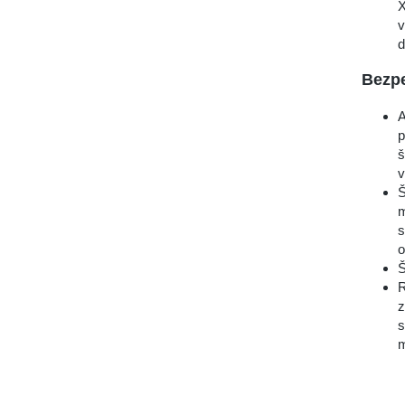
X
v
d
Bezp
A
p
š
v
Š
m
s
o
Š
R
z
s
m