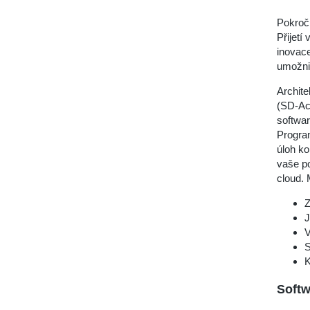
Pokroči
Přijetí
inovace
umožni
Archite
(SD-Acc
softwar
Progra
úloh ko
vaše p
cloud. 
Z
J
V
S
K
Soft