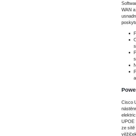
Softwar
WAN a 
usnadni
poskytu
F
O
s
P
s
N
P
a
Power
Cisco 
nástěnn
elektri
UPOE r
ze sítě
věžiče