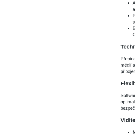
A
a
P
s
B
C
Techn
Přepín
médií 
připojen
Flexi
Softwar
optimal
bezpečn
Vidit