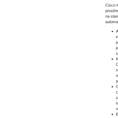
Cisco I
prostře
na stan
automa
A
i
p
j
s
K
C
r
m
p
G
c
s
i
r
B