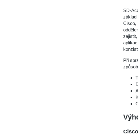
SD-Acc
základ 
Cisco, 
oddělen
zajisti
aplikac
konzist
Při spr
způsob
T
D
A
K
O
Výh
Cisco