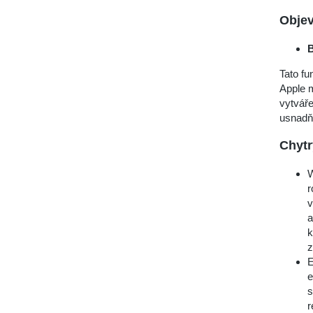
Objev
B
Tato fu
Apple m
vytváře
usnadň
Chytr
W
r
v
a
k
z
E
e
s
r