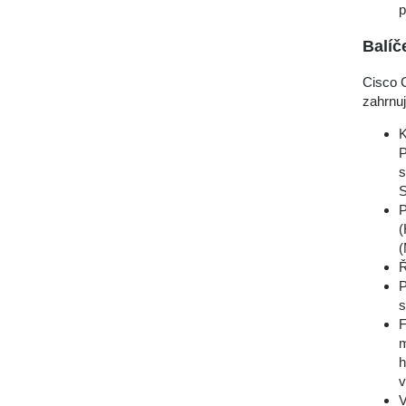
p
Balíč
Cisco 
zahrnuj
K
P
s
S
P
(
(
Ř
P
s
F
m
h
v
V