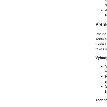
s
A
ř
Přemo
Počína
Tento s
videa s
také us
Výhod
V
v
P
i
S
l
Techno