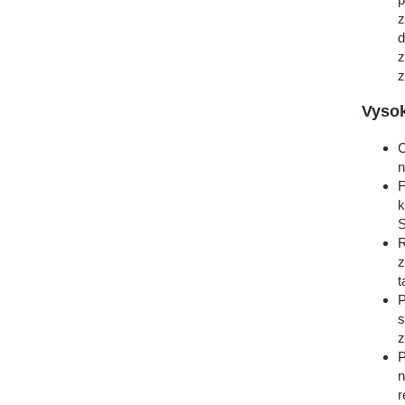
z
d
z
z
Vyso
C
n
F
k
S
R
z
t
P
s
z
P
n
r