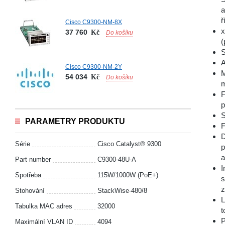
a
ř
Cisco C9300-NM-8X
x
37 760
Kč
Do košíku
(
S
A
Cisco C9300-NM-2Y
M
54 034
Kč
Do košíku
m
F
p
S
PARAMETRY PRODUKTU
F
D
Série
Cisco Catalyst® 9300
p
a
Part number
C9300-48U-A
I
Spotřeba
115W/1000W (PoE+)
s
z
Stohování
StackWise-480/8
L
Tabulka MAC adres
32000
t
P
Maximální VLAN ID
4094