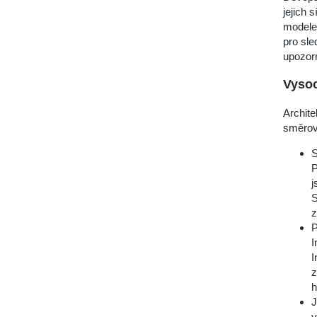
jejich 
modele
pro sle
upozorn
Vysoc
Archit
směrov
S
P
j
S
z
P
I
I
z
h
J
v