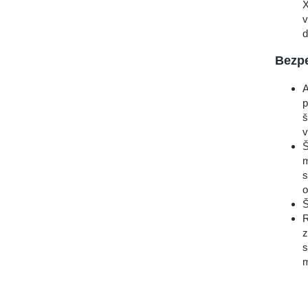
X
v
d
Bezp
A
p
š
v
Š
m
s
o
Š
R
z
s
m