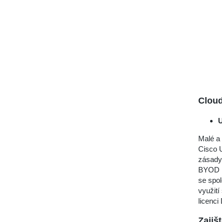
Clou
U
Malé a 
Cisco U
zásady 
BYOD ne
se spol
využit
licenci
Zajiš