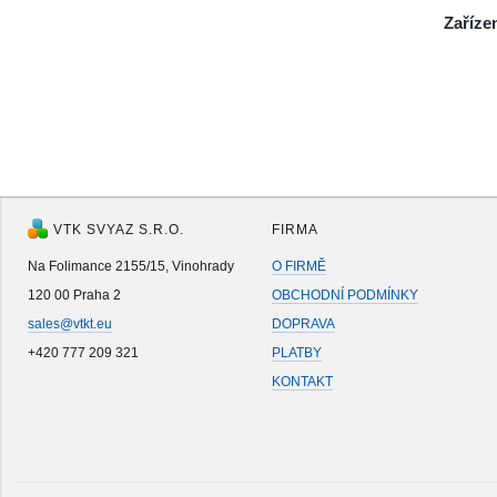
Zaříze
VTK SVYAZ S.R.O.
FIRMA
Na Folimance 2155/15, Vinohrady
O FIRMĚ
120 00 Praha 2
OBCHODNÍ PODMÍNKY
sales@vtkt.eu
DOPRAVA
+420 777 209 321
PLATBY
KONTAKT