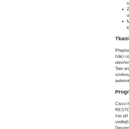
s
Z
u
M
i
Tkani
Přepín
řídicí 
otevřen
Tato ar
směrov
automat
Prog
Cisco 
RESTCON
čas při
vedlejš
Devops 