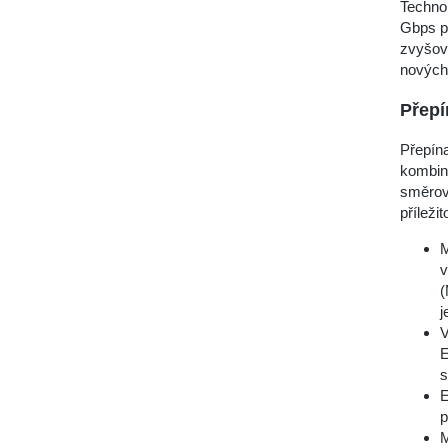
Technol
Gbps př
zvyšov
nových 
Přepí
Přepína
kombinu
směrová
příleži
M
v
(
j
V
E
s
E
p
M