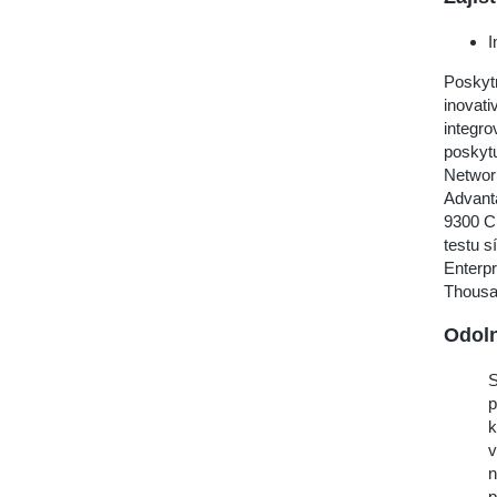
I
Poskyt
inovati
integr
poskytu
Network
Advant
9300 C
testu 
Enterpr
Thousa
Odoln
S
p
k
v
n
p