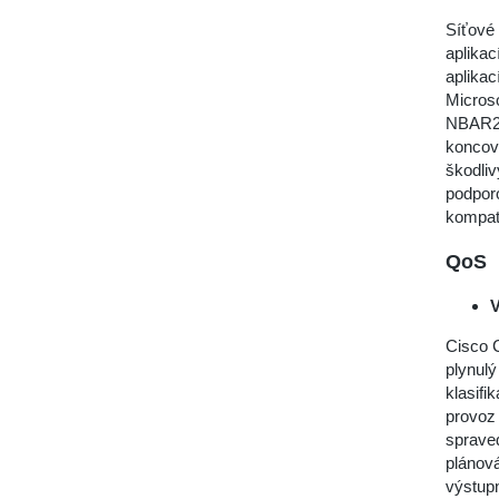
Síťové
aplikac
aplikac
Microso
NBAR2 p
koncový
škodliv
podporo
kompatib
QoS
V
Cisco C
plynulý
klasifi
provoz
spraved
plánov
výstupn