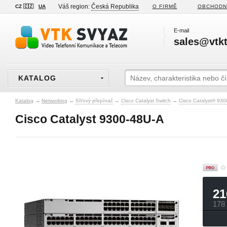
Váš region:
Česká Republika
CZ 🇨🇿
UA
O FIRMĚ
OBCHODN
E-mail
sales@vtkt
KATALOG
Katalog
→
Networking
→
Síťový přepínač
→
Cisco Catalyst Switch
→
Cisco Catalyst® 930
Cisco Catalyst 9300-48U-A
21
178