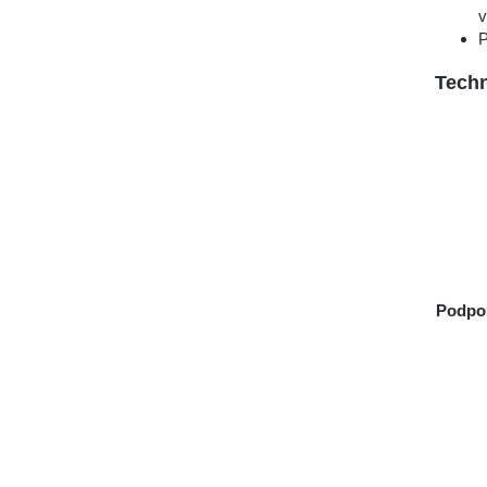
v
P
Techn
Podpo