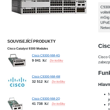
C9300
volit
mGig 
UPoE 
Netwo
SOUVISEJÍCÍ PRODUKTY
Cisc
Cisco Catalyst 9300 Modules
Cisco C9300-NM-4G
Cisco 
9 041
Kč
Do košíku
zabezpe
Fun
Cisco C9300-NM-4M
32 512
Kč
Do košíku
Hlavn
N
Cisco C9300-NM-2Q
j
41 738
Kč
Do košíku
P
S