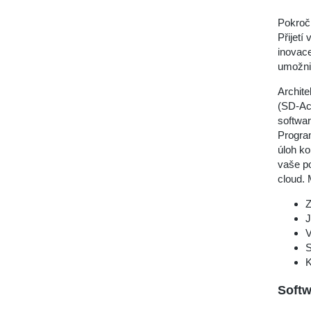
Pokroči
Přijetí
inovace
umožni
Archite
(SD-Acc
softwar
Progra
úloh ko
vaše p
cloud. 
Z
J
V
S
K
Soft