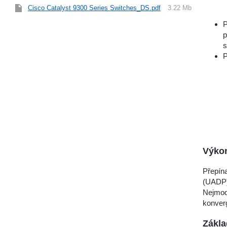
Cisco Catalyst 9300 Series Switches_DS.pdf
3.22 Mb
P
p
s
P
Výko
Přepína
(UADP),
Nejmod
konverg
Zákla