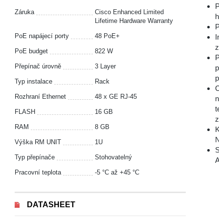
P
Záruka
Cisco Enhanced Limited
h
Lifetime Hardware Warranty
P
PoE napájecí porty
48 PoE+
I
z
PoE budget
822 W
P
Přepínač úrovně
3 Layer
p
p
Typ instalace
Rack
C
Rozhraní Ethernet
48 x GE RJ-45
n
t
FLASH
16 GB
z
RAM
8 GB
K
N
Výška RM UNIT
1U
S
Typ přepínače
Stohovatelný
A
Pracovní teplota
-5 °С až +45 °С
DATASHEET