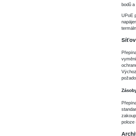
bodů a 
UPoE p
napájen
termáln
Síťo
Přepína
vyměnit
ochranu
Výchozí
požado
Zásoby
Přepína
standar
zakoupi
poloze 
Archi