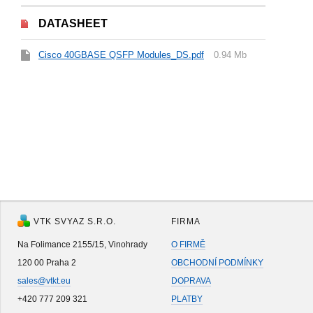
DATASHEET
Cisco 40GBASE QSFP Modules_DS.pdf
0.94 Mb
VTK SVYAZ S.R.O.
FIRMA
Na Folimance 2155/15, Vinohrady
O FIRMĚ
120 00 Praha 2
OBCHODNÍ PODMÍNKY
sales@vtkt.eu
DOPRAVA
+420 777 209 321
PLATBY