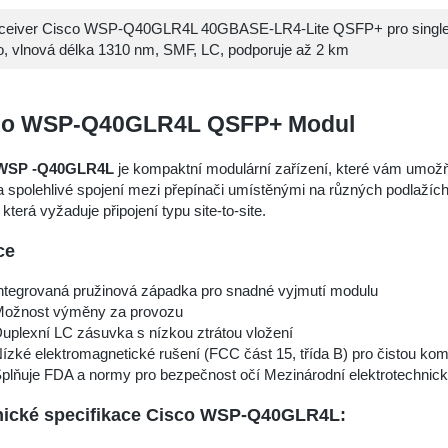
ceiver Cisco WSP-Q40GLR4L 40GBASE-LR4-Lite QSFP+ pro sing
o, vlnová délka 1310 nm, SMF, LC, podporuje až 2 km
co WSP-Q40GLR4L QSFP+ Modul
WSP -Q40GLR4L
je kompaktní modulární zařízení, které vám umožňu
a spolehlivé spojení mezi přepínači umístěnými na různých podlaží
, která vyžaduje připojení typu site-to-site.
ce
ntegrovaná pružinová západka pro snadné vyjmutí modulu
ožnost výměny za provozu
uplexní LC zásuvka s nízkou ztrátou vložení
ízké elektromagnetické rušení (FCC část 15, třída B) pro čistou ko
plňuje FDA a normy pro bezpečnost očí Mezinárodní elektrotechnic
nické specifikace Cisco WSP-Q40GLR4L: