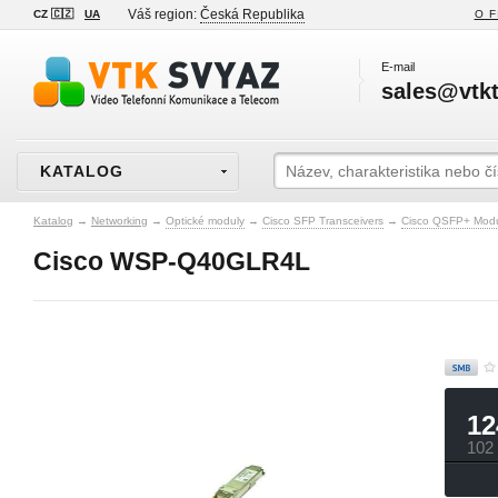
Váš region:
Česká Republika
CZ 🇨🇿
UA
O F
E-mail
sales@vtkt
KATALOG
Katalog
→
Networking
→
Optické moduly
→
Cisco SFP Transceivers
→
Cisco QSFP+ Mod
Cisco WSP-Q40GLR4L
12
102