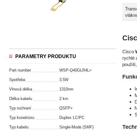
Trans
vlákn
Cis
Cisco
PARAMETRY PRODUKTU
rychlé 
použití
Part number
WSP-Q40GLR4L=
Funk
Spotřeba
3.5W
I
Vlnová délka
1310nm
M
Délka kabelu
2 km
D
N
Typ rozhraní
QSFP+
S
Typ konektoru
Duplex LC/PC
Tech
Typ kabelu
Single-Mode (SMF)