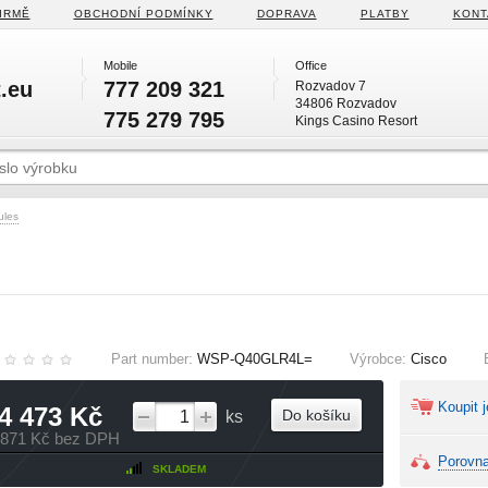
IRMĚ
OBCHODNÍ PODMÍNKY
DOPRAVA
PLATBY
KONT
Mobile
Office
.eu
777 209 321
Rozvadov 7
34806 Rozvadov
775 279 795
Kings Casino Resort
ules
Part number:
WSP-Q40GLR4L=
Výrobce:
Cisco
Koupit j
4 473 Kč
Do košíku
ks
 871 Kč bez DPH
Porovna
SKLADEM