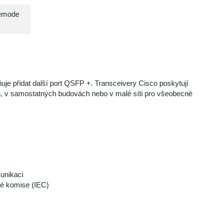
lemode
je přidat další port QSFP +. Transceivery Cisco poskytují
ch, v samostatných budovách nebo v malé síti pro všeobecné
munikaci
ké komise (IEC)