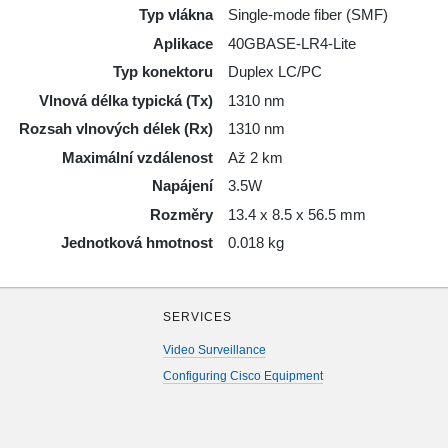
Typ vlákna
Single-mode fiber (SMF)
Аplikace
40GBASE-LR4-Lite
Typ konektoru
Duplex LC/PC
Vlnová délka typická (Tx)
1310 nm
Rozsah vlnových délek (Rx)
1310 nm
Maximální vzdálenost
Až 2 km
Napájení
3.5W
Rozměry
13.4 x 8.5 x 56.5 mm
Jednotková hmotnost
0.018 kg
SERVICES
Video Surveillance
Configuring Cisco Equipment