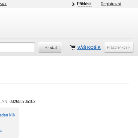
Přihlásit
Registrovat
AKT
VÁŠ KOŠÍK
Prázdný košík
EAN:
882658705182
eden klik
t