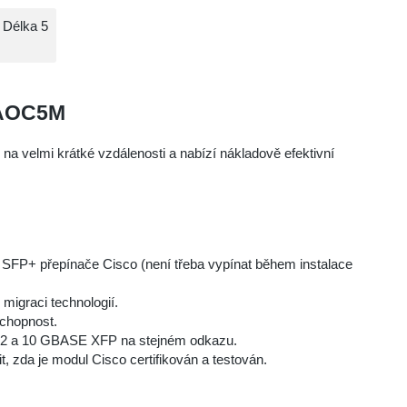
 Délka 5
-AOC5M
na velmi krátké vzdálenosti a nabízí nákladově efektivní
net SFP+ přepínače Cisco (není třeba vypínat během instalace
 migraci technologií.
schopnost.
X2 a 10 GBASE XFP na stejném odkazu.
t, zda je modul Cisco certifikován a testován.