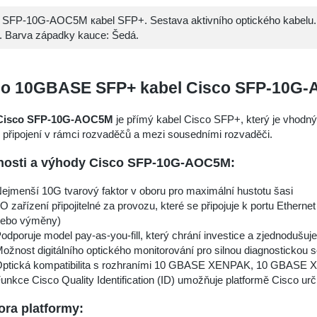
 SFP-10G-AOC5M кabel SFP+. Sestava aktivního optického kabelu.
. Barva západky kauce: Šedá.
co 10GBASE SFP+ kabel Cisco SFP-10G
Cisco SFP-10G-AOC5M
je přímý kabel Cisco SFP+, který je vhodný 
 připojení v rámci rozvaděčů a mezi sousedními rozvaděči.
nosti a výhody Cisco SFP-10G-AOC5M:
ejmenší 10G tvarový faktor v oboru pro maximální hustotu šasi
/O zařízení připojitelné za provozu, které se připojuje k portu Ether
ebo výměny)
odporuje model pay-as-you-fill, který chrání investice a zjednodušuje
ožnost digitálního optického monitorování pro silnou diagnostickou 
ptická kompatibilita s rozhraními 10 GBASE XENPAK, 10 GBASE 
unkce Cisco Quality Identification (ID) umožňuje platformě Cisco urči
ra platformy: