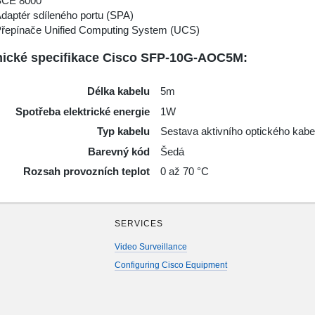
SCE 8000
daptér sdíleného portu (SPA)
řepínače Unified Computing System (UCS)
ické specifikace Cisco SFP-10G-AOC5M:
Délka kabelu
5m
Spotřeba elektrické energie
1W
Typ kabelu
Sestava aktivního optického kabe
Barevný kód
Šedá
Rozsah provozních teplot
0 až 70 °C
SERVICES
Video Surveillance
Configuring Cisco Equipment