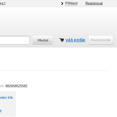
Přihlásit
Registrovat
AKT
VÁŠ KOŠÍK
Prázdný košík
AN:
882658525582
eden klik
t