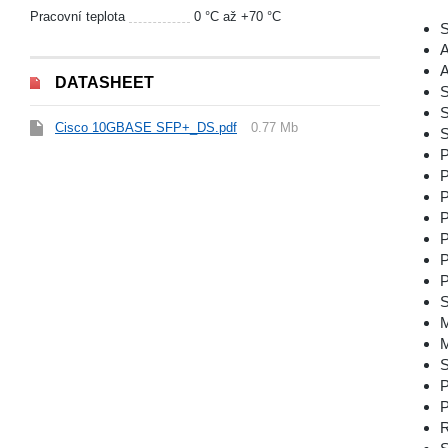
Pracovní teplota
0 °С až +70 °C
S
DATASHEET
S
S
Cisco 10GBASE SFP+_DS.pdf
0.77 Mb
S
P
P
P
P
P
P
P
S
P
P
R