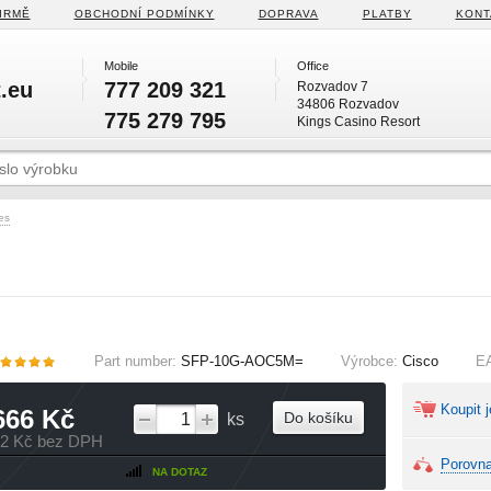
IRMĚ
OBCHODNÍ PODMÍNKY
DOPRAVA
PLATBY
KONT
Mobile
Office
.eu
777 209 321
Rozvadov 7
34806 Rozvadov
775 279 795
Kings Casino Resort
es
Part number:
SFP-10G-AOC5M=
Výrobce:
Cisco
E
Koupit j
666 Kč
Do košíku
ks
82 Kč bez DPH
Porovna
NA DOTAZ