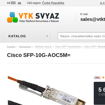
Váš region:
Česká Republika
CZ 🇨🇿
UA
O F
E-mail
sales@vtkt
KATALOG
Katalog
→
Networking
→
Optické moduly
→
Cisco SFP Transceivers
→
Cisco SFP+ Modul
Cisco SFP-10G-AOC5M=
5 
4 6