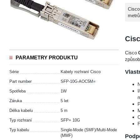
Cisco
metrů
Cis
Cisco
PARAMETRY PRODUKTU
způsob
Vlast
Série
Kabely rozhraní Cisco
Part number
SFP-10G-AOC5M=
N
I
Spotřeba
1W
n
Záruka
5 let
P
M
Délka kabelu
5 m
O
Typ rozhraní
SFP+ 10G
F
Typ kabelu
Single-Mode (SMF)/Multi-Mode
Podpo
(MMF)