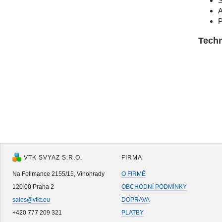
A
P
Techn
VTK SVYAZ S.R.O.
FIRMA
Na Folimance 2155/15, Vinohrady
O FIRMĚ
120 00 Praha 2
OBCHODNÍ PODMÍNKY
sales@vtkt.eu
DOPRAVA
+420 777 209 321
PLATBY