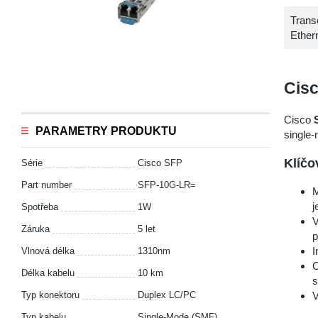
Trans
Ether
Cis
Cisco
PARAMETRY PRODUKTU
single
Klíčo
Série
Cisco SFP
Part number
SFP-10G-LR=
M
j
Spotřeba
1W
V
Záruka
5 let
p
I
Vlnová délka
1310nm
C
Délka kabelu
10 km
s
Typ konektoru
Duplex LC/PC
V
Typ kabelu
Single-Mode (SMF)