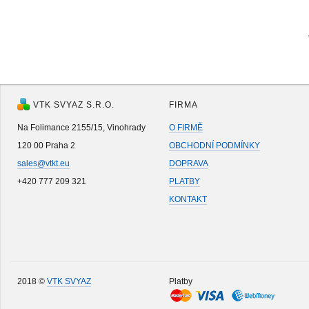
VTK SVYAZ S.R.O.
FIRMA
Na Folimance 2155/15, Vinohrady
O FIRMĚ
120 00 Praha 2
OBCHODNÍ PODMÍNKY
sales@vtkt.eu
DOPRAVA
+420 777 209 321
PLATBY
KONTAKT
2018 ©
VTK SVYAZ
Platby