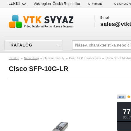
Váš region:
Česká Republika
CZ 🇨🇿
UA
O FIRMĚ
OBCHODN
E-mail
sales@vtkt
KATALOG
Katalog
→
Networking
→
Optické moduly
→
Cisco SFP Transceivers
→
Cisco SFP+ Modul
Cisco SFP-10G-LR
77
63 