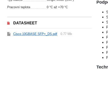
Podp
Pracovní teplota
0 °С až +70 °C
S
S
S
DATASHEET
P
P
Cisco 10GBASE SFP+_DS.pdf
0.77 Mb
P
P
P
P
P
Techn