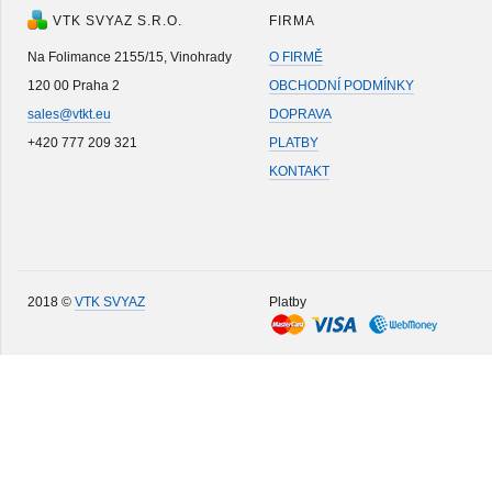
VTK SVYAZ S.R.O.
FIRMA
Na Folimance 2155/15, Vinohrady
O FIRMĚ
120 00 Praha 2
OBCHODNÍ PODMÍNKY
sales@vtkt.eu
DOPRAVA
+420 777 209 321
PLATBY
KONTAKT
2018 ©
VTK SVYAZ
Platby