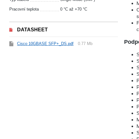
M
Pracovní teplota
0 °С až +70 °C
O
s
F
c
DATASHEET
Podp
Cisco 10GBASE SFP+_DS.pdf
0.77 Mb
S
S
S
S
P
P
P
P
P
S