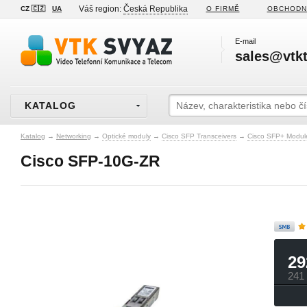
Váš region:
Česká Republika
CZ 🇨🇿
UA
O FIRMĚ
OBCHODN
E-mail
sales@vtkt
KATALOG
Katalog
→
Networking
→
Optické moduly
→
Cisco SFP Transceivers
→
Cisco SFP+ Modul
Cisco SFP-10G-ZR
29
241