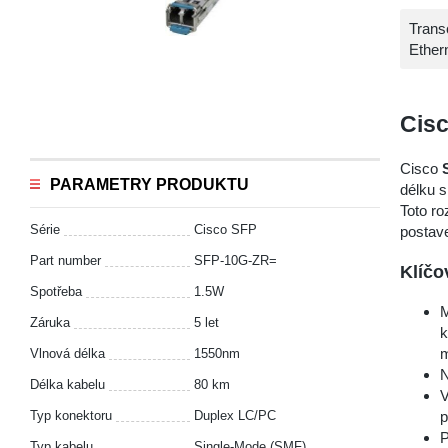
Trans
Ether
Cis
Cisco
PARAMETRY PRODUKTU
délku s
Toto ro
Série
Cisco SFP
postave
Part number
SFP-10G-ZR=
Klíčo
Spotřeba
1.5W
M
Záruka
5 let
k
m
Vlnová délka
1550nm
N
Délka kabelu
80 km
V
Typ konektoru
Duplex LC/PC
p
P
Typ kabelu
Single-Mode (SMF)