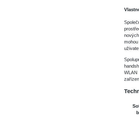
Vlastn
Společn
prostře
nových
mohou n
uživate
Spolup
handsh
WLAN na
zaříze
Techn
So
b