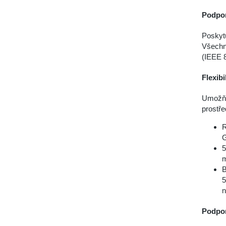
Podpor
Poskyt
Všechn
(IEEE 
Flexibi
Umožňu
prostře
R
5
m
B
5
n
Podpor