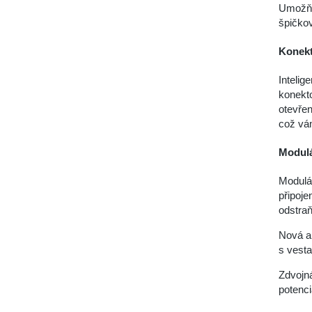
Umožňu
špičkov
Konekt
Intelig
konekto
otevřen
což vám
Modulá
Modulá
připoje
odstraň
Nová ar
s vest
Zdvojná
potenci