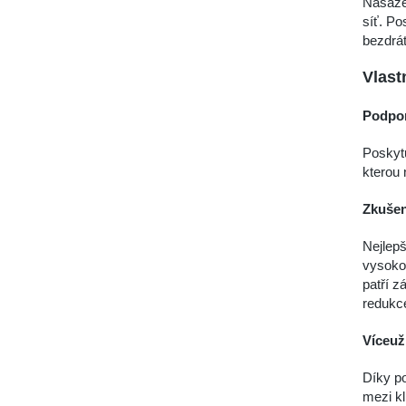
Nasazen
síť. Po
bezdrát
Vlast
Podpor
Poskytu
kterou 
Zkušen
Nejlepš
vysoko
patří z
redukc
Víceuž
Díky p
mezi kl