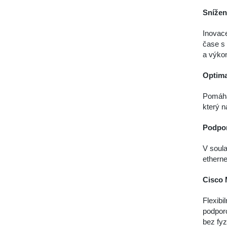
Snížen
Inovac
čase s 
a výko
Optima
Pomáhá 
který n
Podpor
V soula
ethern
Cisco 
Flexibi
podpor
bez fyz