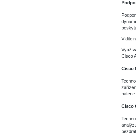
Podpor
Podpor
dynami
poskytu
Viditel
Využívá
Cisco A
Cisco 
Technol
zařízen
baterie
Cisco 
Technol
analýz
bezdrá