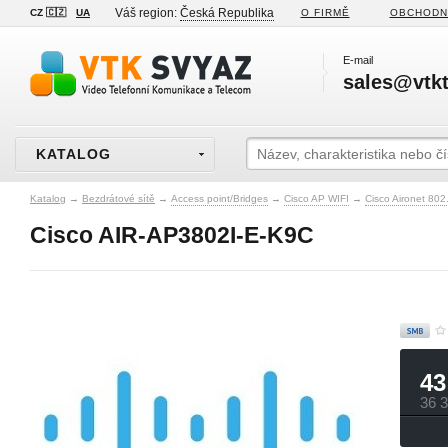
Váš region:
Česká Republika
CZ 🇨🇿
UA
O FIRMĚ
OBCHODN
E-mail
sales@vtkt
KATALOG
Katalog
→
Bezdrátové sítě
→
Access point/Bridges
→
Cisco AP WIFI
→
Cisco Aironet 80
Cisco AIR-AP3802I-E-K9C
43
36 