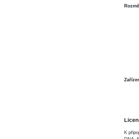
Rozmě
Zaříze
Licen
K připo
DNA. Ab