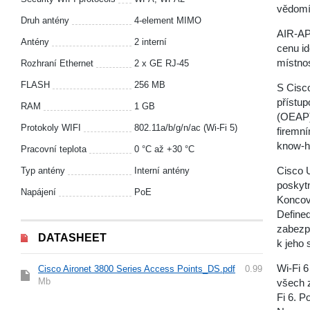
vědomím
Druh antény
4-element MIMO
AIR-AP
Antény
2 interní
cenu id
místno
Rozhraní Ethernet
2 x GE RJ-45
FLASH
256 MB
S Cisc
přístup
RAM
1 GB
(OEAP)
Protokoly WIFI
802.11a/b/g/n/ac (Wi-Fi 5)
firemní
know-h
Pracovní teplota
0 °С až +30 °С
Cisco 
Typ antény
Interní antény
poskytn
Napájení
PoE
Koncoví
Defined
zabezpe
DATASHEET
k jeho 
Wi-Fi 
Cisco Aironet 3800 Series Access Points_DS.pdf
0.99
Mb
všech z
Fi 6. P