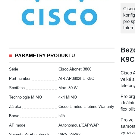
Cisco
konfi
pro s
Inter
Bezd
PARAMETRY PRODUKTU
K9C
Série
Cisco Aironet 3800
Cisco 
Part number
AIR-AP3802I-E-K9C
velké s
telefon
Spotřeba
Max. 30 W
Pro org
Technologie MIMO
4х4 MIMO
ideální
Záruka
Cisco Limited Lifetime Warranty
flexibil
Barva
bílá
Pro vel
AP mode
Autonomous/CAPWAP
samosta
využív
Security WIFI protocols
WPA, WPA2