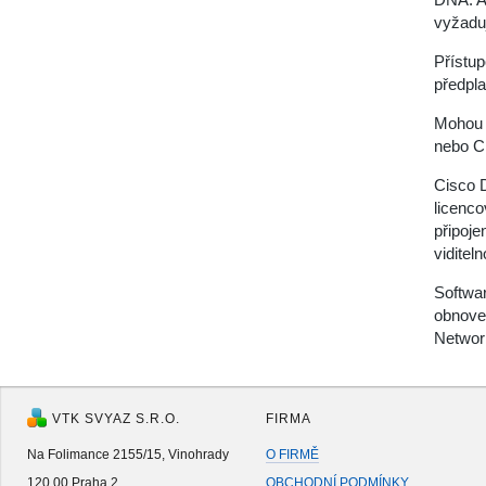
vyžadu
Přístup
předpla
Mohou 
nebo C
Cisco D
licenco
připoje
viditel
Softwar
obnoven
Networ
VTK SVYAZ S.R.O.
FIRMA
Na Folimance 2155/15, Vinohrady
O FIRMĚ
120 00 Praha 2
OBCHODNÍ PODMÍNKY