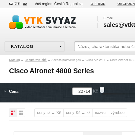
Váš region:
Česká Republika
CZ 🇨🇿
UA
O FIRMĚ
OBCHODN
E-mail
sales@vtkt
KATALOG
Katalog
→
Bezdrátové sítě
→
Access point/Bridges
→
Cisco AP WIFI
→
Cisco Aironet 80
Cisco Aironet 4800 Series
Cena
Kč
ceny
→
ceny
→
názvu
výrobce
Kč
Kč
Kč
Kč