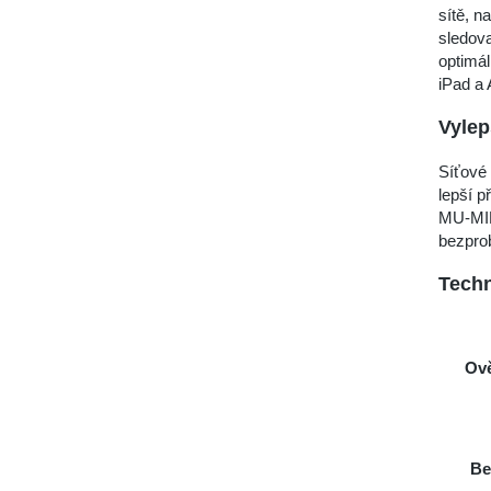
sítě, n
sledova
optimál
iPad a 
Vylep
Síťové 
lepší p
MU-MIM
bezprob
Tech
Ově
Be