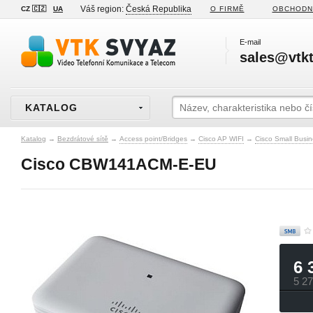
Váš region:
Česká Republika
CZ 🇨🇿
UA
O FIRMĚ
OBCHODN
E-mail
sales@vtkt
KATALOG
Katalog
→
Bezdrátové sítě
→
Access point/Bridges
→
Cisco AP WIFI
→
Cisco Small Busin
Cisco CBW141ACM-E-EU
6 
5 2