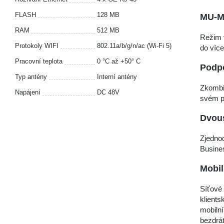
FLASH
128 MB
MU-M
RAM
512 MB
Režim 
Protokoly WIFI
802.11a/b/g/n/ac (Wi-Fi 5)
do více
Pracovní teplota
0 °C až +50° C
Podpo
Typ antény
Interní antény
Zkombi
Napájení
DC 48V
svém p
Dvous
Zjedno
Busines
Mobil
Síťové 
klients
mobilní
bezdrá