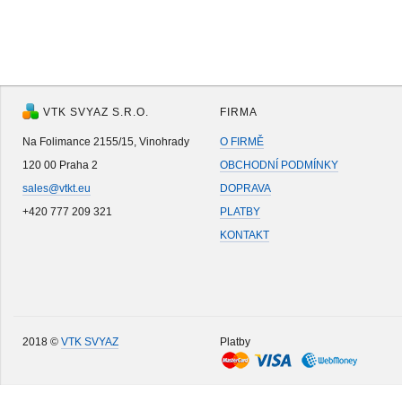
VTK SVYAZ S.R.O.
FIRMA
Na Folimance 2155/15, Vinohrady
O FIRMĚ
120 00 Praha 2
OBCHODNÍ PODMÍNKY
sales@vtkt.eu
DOPRAVA
+420 777 209 321
PLATBY
KONTAKT
2018 ©
VTK SVYAZ
Platby