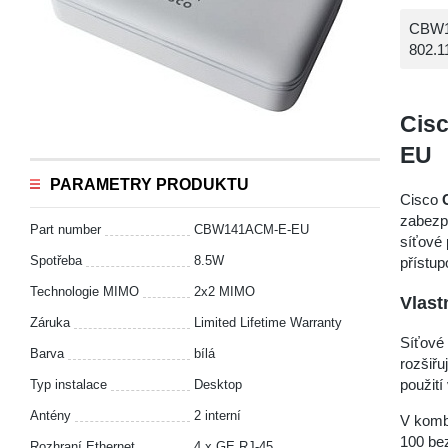
CBW14
802.1
Cis
EU
PARAMETRY PRODUKTU
Cisco
zabezp
Part number
CBW141ACM-E-EU
síťové 
Spotřeba
8.5W
přístu
Technologie MIMO
2x2 MIMO
Vlast
Záruka
Limited Lifetime Warranty
Síťové 
Barva
bílá
rozšiřu
použití
Typ instalace
Desktop
Antény
2 interní
V komb
100 bez
Rozhraní Ethernet
4 x GE RJ-45