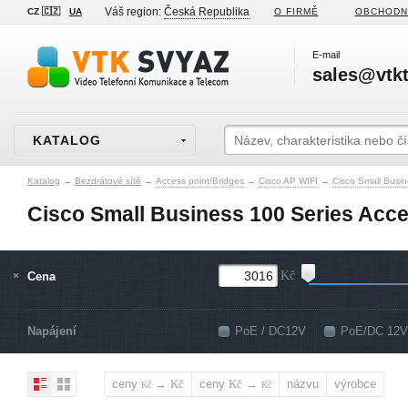
Váš region:
Česká Republika
CZ 🇨🇿
UA
O FIRMĚ
OBCHODN
E-mail
sales@vtkt
KATALOG
Katalog
→
Bezdrátové sítě
→
Access point/Bridges
→
Cisco AP WIFI
→
Cisco Small Busin
Cisco Small Business 100 Series Acce
Cena
Kč
Napájení
PoE / DC12V
PoE/DC 12V
ceny
→
ceny
→
názvu
výrobce
Kč
Kč
Kč
Kč