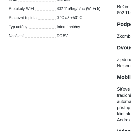
Režim v
Protokoly WIFI
802.11a/b/g/n/ac (Wi-Fi 5)
802.11a
Pracovní teplota
0 °C až +50° C
Podpo
Typ antény
Interní antény
Zkombi
Napájení
DC 5V
Dvous
Zjedno
Nejsou 
Mobil
Síťové 
tradičn
automat
přístup
klid, a
Android