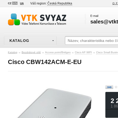
Váš region:
Česká Republika
CZ 🇨🇿
UA
O F
E-mail
sales@vtkt
KATALOG
Katalog
→
Bezdrátové sítě
→
Access point/Bridges
→
Cisco AP WIFI
→
Cisco Small Busin
Cisco CBW142ACM-E-EU
2 
1 8