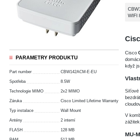
CBW14
WIFI 
Cis
Cisco
PARAMETRY PRODUKTU
domácno
když j
Part number
CBW142ACM-E-EU
Vlast
Spotřeba
8.5W
Síťové 
Technologie MIMO
2x2 MIMO
bezdrát
Záruka
Cisco Limited Lifetime Warranty
cloudo
Typ instalace
Wall Mount
V komb
Antény
2 interní
zážitek
FLASH
128 MB
MU-M
RAM
512 MB