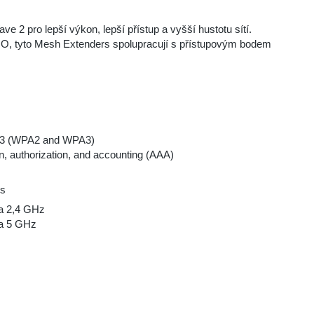
 2 pro lepší výkon, lepší přístup a vyšší hustotu sítí.
O, tyto Mesh Extenders spolupracují s přístupovým bodem
d 3 (WPA2 and WPA3)
, authorization, and accounting (AAA)
ps
na 2,4 GHz
na 5 GHz