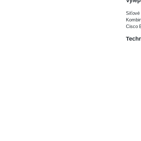
Vylep
Síťové 
Kombin
Cisco 
Techn