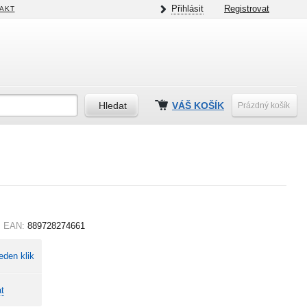
Přihlásit
Registrovat
AKT
VÁŠ KOŠÍK
Prázdný košík
EAN:
889728274661
eden klik
t