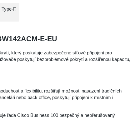
 Type-F,
 CBW142ACM-E-EU
ytí, který poskytuje zabezpečené síťové připojení pro
užovače poskytují bezproblémové pokrytí a rozšířenou kapacitu,
chost a flexibilitu, rozšiřují možnosti nasazení tradičních
nceláři nebo back office, poskytují připojení k místním i
uje řada Cisco Business 100 bezpečný a nepřerušovaný