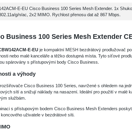
2ACM-E-EU Cisco Business 100 Series Mesh Extender. 1x Shuko
802.11a/g/n/ac, 2x2 MIMO. Rychlost přenosu dat až 867 Mbps.
co Business 100 Series Mesh Extender
CBW142ACM-E-EU
je kompaktní MESH bezdrátový prodlužovač pokr
sti nebo malé kanceláře a těžko dostupná místa. Tyto síťové prodl
sou spárovány s přístupovými body Cisco Business.
nosti a výhody
rozšiřovače Cisco Business 100 Series, navržené s ohledem na jednodu
ových sítí a snižují náklady na nasazení. Ideální pro použití v malé ka
vým službám.
inaci s přístupovým bodem Cisco Business Mesh Extenders poskyt
 koncového uživatele v bezdrátové síti.
IMO