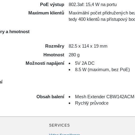
PoE výstup
802.3af: 15,4 W na portu
Maximum klientů
Maximální počet přidružených bez
tedy 400 klientů na přístupový bo
ry a hmotnost
Rozměry
82.5 x 114 x 19 mm
Hmotnost
280 g
Možnosti napájení
5V 2A DC
8.5 W (maximum, bez PoE)
ní
Obsah balení
Mesh Extender CBW142ACM
Rychlý průvodce
SERVICES