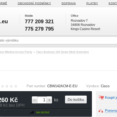
IRMĚ
OBCHODNÍ PODMÍNKY
DOPRAVA
PLATBY
KONT
Mobile
Office
.eu
777 209 321
Rozvadov 7
34806 Rozvadov
775 279 795
Kings Casino Resort
ess Wireless Access Pointy
→
Cisco Business 100 Series Mesh Extenders
Part number:
CBW142ACM-E-EU
Výrobce:
Cisco
Koupit j
260 Kč
Do košíku
ks
68 Kč bez DPH
Porovna
NA DOTAZ