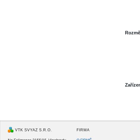
Rozmě
Zaříze
VTK SVYAZ S.R.O.
FIRMA