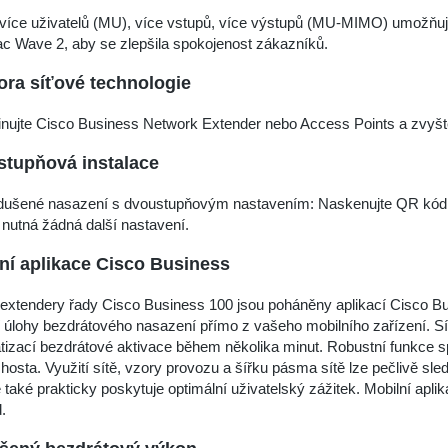
íce uživatelů (MU), více vstupů, více výstupů (MU-MIMO) umožňuje 
c Wave 2, aby se zlepšila spokojenost zákazníků.
ra síťové technologie
nujte Cisco Business Network Extender nebo Access Points a zvyšte
tupňová instalace
dušené nasazení s dvoustupňovým nastavením: Naskenujte QR kód p
nutná žádná další nastavení.
ní aplikace Cisco Business
extendery řady Cisco Business 100 jsou poháněny aplikací Cisco Busin
í úlohy bezdrátového nasazení přímo z vašeho mobilního zařízení. S
izací bezdrátové aktivace během několika minut. Robustní funkce s
 hosta. Využití sítě, vzory provozu a šířku pásma sítě lze pečlivě s
le také prakticky poskytuje optimální uživatelský zážitek. Mobilní apl
.