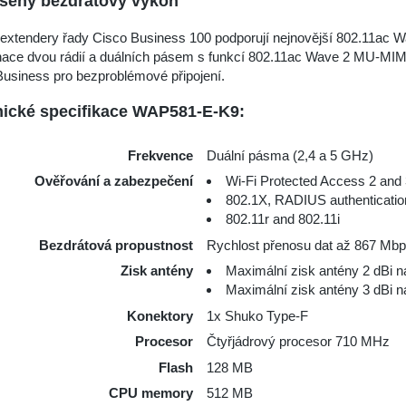
šený bezdrátový výkon
extendery řady Cisco Business 100 podporují nejnovější 802.11ac Wave
ace dvou rádií a duálních pásem s funkcí 802.11ac Wave 2 MU-MIM
Business pro bezproblémové připojení.
ické specifikace WAP581-E-K9:
Frekvence
Duální pásma (2,4 a 5 GHz)
Ověřování a zabezpečení
Wi-Fi Protected Access 2 an
802.1X, RADIUS authentication
802.11r and 802.11i
Bezdrátová propustnost
Rychlost přenosu dat až 867 Mb
Zisk antény
Maximální zisk antény 2 dBi 
Maximální zisk antény 3 dBi 
Konektory
1x Shuko Type-F
Procesor
Čtyřjádrový procesor 710 MHz
Flash
128 MB
CPU memory
512 MB