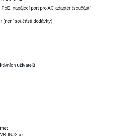
 PoE, napájecí port pro AC adaptér (součástí
ér (není součástí dodávky)
ktivních uživatelů
rnet
PWR-INJ2-xx