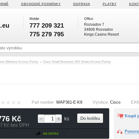
IRMĚ
OBCHODNÍ PODMÍNKY
DOPRAVA
PLATBY
KONT
Mobile
Office
.eu
777 209 321
Rozvadov 7
34806 Rozvadov
775 279 795
Kings Casino Resort
ess Wireless Access Pointy
→
Cisco Small Business 300 Series Access Pointy
Part number:
WAP361-E-K9
Výrobce:
Cisco
EA
Koupit j
776 Kč
Do košíku
ks
47 Kč bez DPH
Porovna
NA DOTAZ