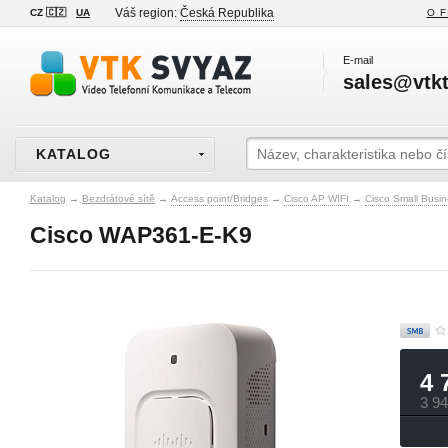
Váš region:
Česká Republika
CZ 🇨🇿
UA
O F
E-mail
sales@vtkt
KATALOG
Katalog
→
Bezdrátové sítě
→
Access point/Bridges
→
Cisco AP WIFI
→
Cisco Small Busin
Cisco WAP361-E-K9
4 
3 9