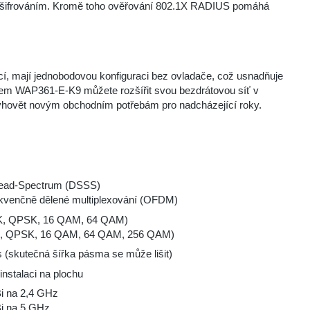
ým šifrováním. Kromě toho ověřování 802.1X RADIUS pomáhá
ací, mají jednobodovou konfiguraci bez ovladače, což usnadňuje
dem WAP361-E-K9 můžete rozšířit svou bezdrátovou síť v
u vyhovět novým obchodním potřebám pro nadcházející roky.
read-Spectrum (DSSS)
rekvenčně dělené multiplexování (OFDM)
K, QPSK, 16 QAM, 64 QAM)
, QPSK, 16 QAM, 64 QAM, 256 QAM)
 (skutečná šířka pásma se může lišit)
instalaci na plochu
Bi na 2,4 GHz
Bi na 5 GHz