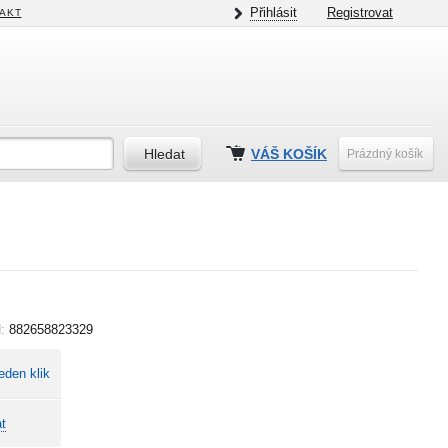
Přihlásit
Registrovat
AKT
VÁŠ KOŠÍK
Prázdný košík
N:
882658823329
eden klik
t