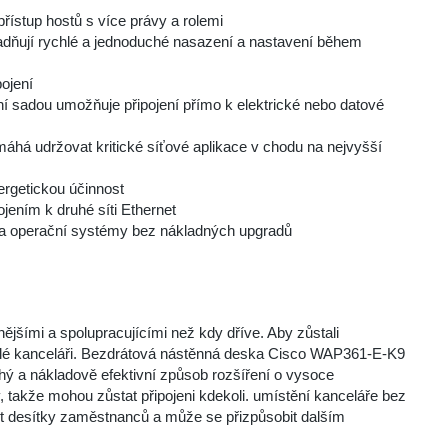
ístup hostů s více právy a rolemi
nadňují rychlé a jednoduché nasazení a nastavení během
ojení
ní sadou umožňuje připojení přímo k elektrické nebo datové
máhá udržovat kritické síťové aplikace v chodu na nejvyšší
rgetickou účinnost
jením k druhé síti Ethernet
 a operační systémy bez nákladných upgradů
šími a spolupracujícími než kdy dříve. Aby zůstali
 celé kanceláři. Bezdrátová nástěnná deska Cisco WAP361-E-K9
hý a nákladově efektivní způsob rozšíření o vysoce
takže mohou zůstat připojeni kdekoli. umístění kanceláře bez
pojit desítky zaměstnanců a může se přizpůsobit dalším