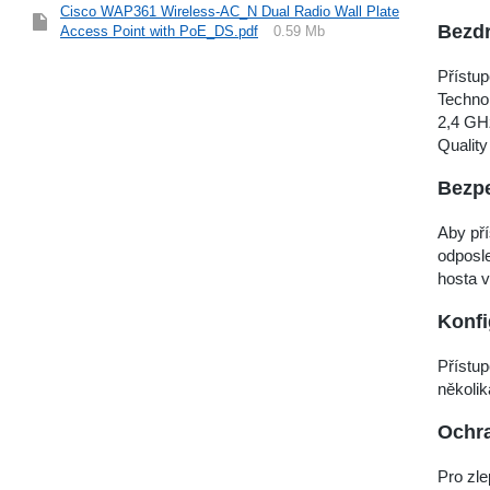
Cisco WAP361 Wireless-AC_N Dual Radio Wall Plate
Bezdr
Access Point with PoE_DS.pdf
0.59 Mb
Přístu
Techno
2,4 GHz
Quality
Bezp
Aby př
odposle
hosta v
Konfi
Přístu
několik
Ochra
Pro zle