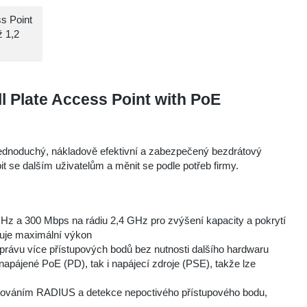
s Point
ž 1,2
 Plate Access Point with PoE
jednoduchý, nákladově efektivní a zabezpečený bezdrátový
 se dalším uživatelům a měnit se podle potřeb firmy.
z a 300 Mbps na rádiu 2,4 GHz pro zvýšení kapacity a pokrytí
uje maximální výkon
správu více přístupových bodů bez nutnosti dalšího hardwaru
napájené PoE (PD), tak i napájecí zdroje (PSE), takže lze
ováním RADIUS a detekce nepoctivého přístupového bodu,