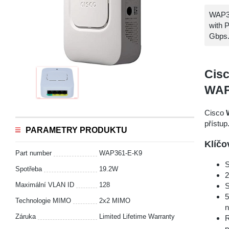
WAP36
with 
Gbps.
Cisc
WAP
Cisco
přístup
PARAMETRY PRODUKTU
Klíčo
Part number
WAP361-E-K9
S
Spotřeba
19.2W
2
Maximální VLAN ID
128
S
5
Technologie MIMO
2x2 MIMO
n
Záruka
Limited Lifetime Warranty
R
p