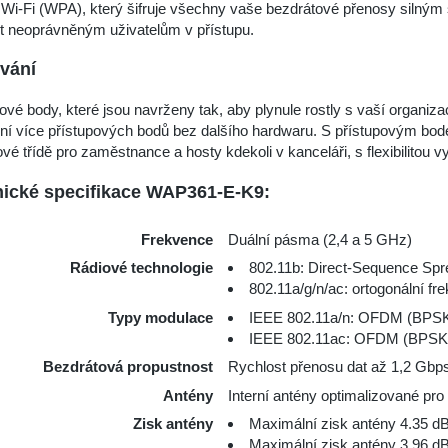
p Wi-Fi (WPA), který šifruje všechny vaše bezdrátové přenosy siln
it neoprávněným uživatelům v přístupu.
vání
ové body, které jsou navrženy tak, aby plynule rostly s vaší organiz
ní více přístupových bodů bez dalšího hardwaru. S přístupovým bo
vé třídě pro zaměstnance a hosty kdekoli v kanceláři, s flexibilito
ické specifikace WAP361-E-K9:
Frekvence
Duální pásma (2,4 a 5 GHz)
Rádiové technologie
802.11b: Direct-Sequence Sp
802.11a/g/n/ac: ortogonální f
Typy modulace
IEEE 802.11a/n: OFDM (BPS
IEEE 802.11ac: OFDM (BPSK
Bezdrátová propustnost
Rychlost přenosu dat až 1,2 Gbps
Antény
Interní antény optimalizované pro 
Zisk antény
Maximální zisk antény 4.35 d
Maximální zisk antény 3.96 d