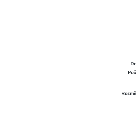
Do
Poč
Rozmě