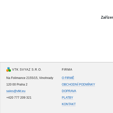
Zaříze
VTK SVYAZ S.R.O.
FIRMA
Na Folimance 2155/15, Vinohrady
O FIRMĚ
120 00 Praha 2
OBCHODNÍ PODMÍNKY
sales@vtkt.eu
DOPRAVA
+420 777 209 321
PLATBY
KONTAKT