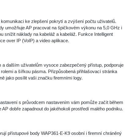
unikaci ke zlepšení pokrytí a zvýšení počtu uživatelů.
oudy umožňuje AP pracovat na špičkovém výkonu na 5,0 GHz i
 snížit náklady na kabeláž a kabeláž. Funkce Intelligent
ce over IP (VoIP) a video aplikace.
a dalším uživatelům vysoce zabezpečený přístup, podporuje
 rolemi a šířkou pásma. Přizpůsobená přihlašovací stránka
ě jako posílit vaši značku firemními logy.
ní nastavení s průvodcem nastavením vám pomůže začít během
e AP dobře zapadnout do jakéhokoli prostředí malého podniku.
orují přístupové body WAP361-E-K9 osobní i firemní chráněný