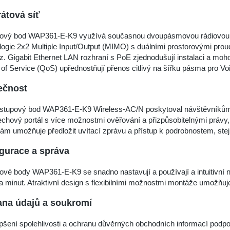
átová síť
pový bod WAP361-E-K9 využívá současnou dvoupásmovou rádiovou kom
logie 2x2 Multiple Input/Output (MIMO) s duálními prostorovými pr
. Gigabit Ethernet LAN rozhraní s PoE zjednodušují instalaci a mohou
 of Service (QoS) upřednostňují přenos citlivý na šířku pásma pro Voi
ečnost
ístupový bod WAP361-E-K9 Wireless-AC/N poskytoval návštěvníkům 
chový portál s více možnostmi ověřování a přizpůsobitelnými právy,
ám umožňuje předložit uvítací zprávu a přístup k podrobnostem, stejn
gurace a správa
pové body WAP361-E-K9 se snadno nastavují a používají a intuitiv
a minut. Atraktivní design s flexibilními možnostmi montáže umožňuj
na údajů a soukromí
pšení spolehlivosti a ochranu důvěrných obchodních informací podp