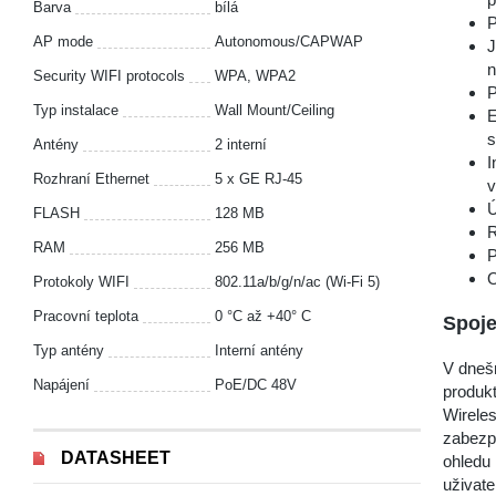
Barva
bílá
P
AP mode
Autonomous/CAPWAP
J
n
Security WIFI protocols
WPA, WPA2
P
Typ instalace
Wall Mount/Ceiling
E
s
Antény
2 interní
I
Rozhraní Ethernet
5 x GE RJ-45
v
Ú
FLASH
128 MB
R
RAM
256 MB
P
O
Protokoly WIFI
802.11a/b/g/n/ac (Wi-Fi 5)
Pracovní teplota
0 °C až +40° C
Spoje
Typ antény
Interní antény
V dnešn
Napájení
PoE/DC 48V
produkt
Wireles
zabezpe
DATASHEET
ohledu 
uživat