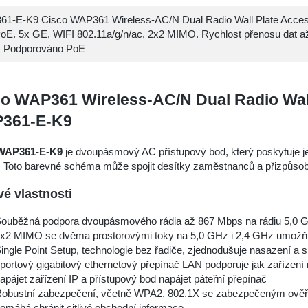
1-E-K9 Cisco WAP361 Wireless-AC/N Dual Radio Wall Plate Acces
PoE. 5x GE, WIFI 802.11a/g/n/ac, 2x2 MIMO. Rychlost přenosu dat a
 Podporováno PoE
o WAP361 Wireless-AC/N Dual Radio Wall
361-E-K9
WAP361-E-K9
je dvoupásmový AC přístupový bod, který poskytuje 
. Toto barevné schéma může spojit desítky zaměstnanců a přizpůsobit
vé vlastnosti
ouběžná podpora dvoupásmového rádia až 867 Mbps na rádiu 5,0 GH
x2 MIMO se dvěma prostorovými toky na 5,0 GHz i 2,4 GHz umožň
ingle Point Setup, technologie bez řadiče, zjednodušuje nasazení a 
portový gigabitový ethernetový přepínač LAN podporuje jak zařízení 
apájet zařízení IP a přístupový bod napájet páteřní přepínač
obustní zabezpečení, včetně WPA2, 802.1X se zabezpečeným ověř
omáhá chránit citlivé obchodní informace