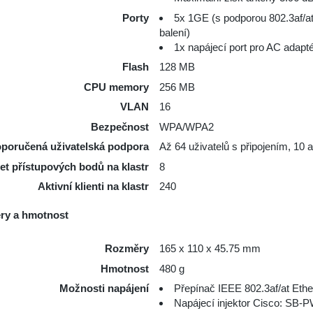
Porty
5x 1GE (s podporou 802.3af/at
balení)
1x napájecí port pro AC adapt
Flash
128 MB
CPU memory
256 MB
VLAN
16
Bezpečnost
WPA/WPA2
poručená uživatelská podpora
Až 64 uživatelů s připojením, 10 a
et přístupových bodů na klastr
8
Aktivní klienti na klastr
240
ry a hmotnost
Rozměry
165 x 110 x 45.75 mm
Hmotnost
480 g
Možnosti napájení
Přepínač IEEE 802.3af/at Ethe
Napájecí injektor Cisco: SB-