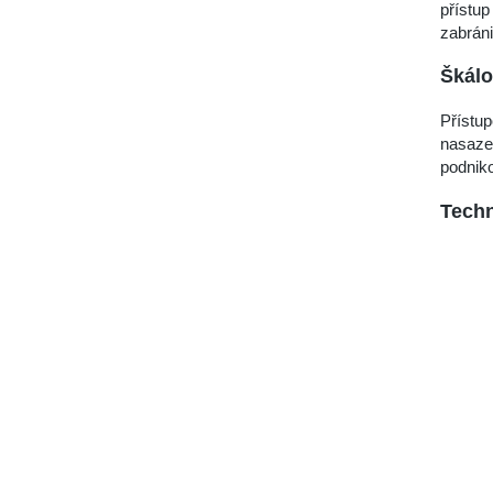
přístu
zabrán
Škálo
Přístup
nasaze
podniko
Techn