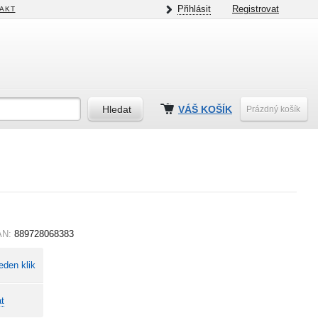
Přihlásit
Registrovat
AKT
VÁŠ KOŠÍK
Prázdný košík
AN:
889728068383
eden klik
t