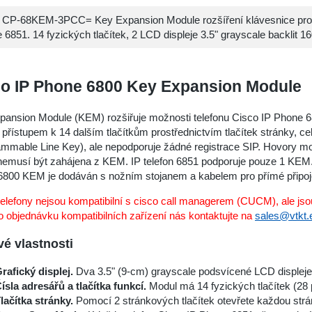
 CP-68KEM-3PCC= Key Expansion Module rozšíření klávesnice pro
 6851. 14 fyzických tlačítek, 2 LCD displeje 3.5" grayscale backlit 1
co IP Phone 6800 Key Expansion Module
ansion Module (KEM) rozšiřuje možnosti telefonu Cisco IP Phone 6851
 přístupem k 14 dalším tlačítkům prostřednictvím tlačítek stránky, c
ammable Line Key), ale nepodporuje žádné registrace SIP. Hovory m
 nemusí být zahájena z KEM. IP telefon 6851 podporuje pouze 1 KEM
800 KEM je dodáván s nožním stojanem a kabelem pro přímé připojení
lefony nejsou kompatibilní s cisco call managerem (CUCM), ale jsou
o objednávku kompatibilních zařízení nás kontaktujte na
sales@vtkt.
vé vlastnosti
rafický displej.
Dva 3.5" (9-cm) grayscale podsvícené LCD displeje,
ísla adresářů a tlačítka funkcí.
Modul má 14 fyzických tlačítek (28
lačítka stránky.
Pomocí 2 stránkových tlačítek otevřete každou strán