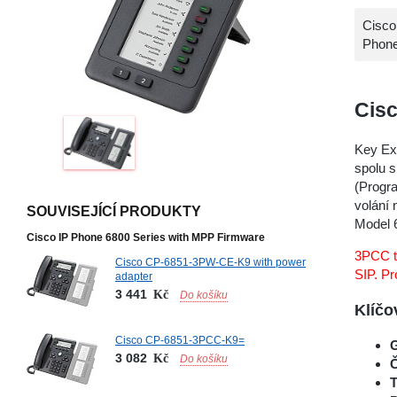
Cisco
Phone
Cis
Key Exp
spolu s
(Progr
volání
SOUVISEJÍCÍ PRODUKTY
Model 6
Cisco IP Phone 6800 Series with MPP Firmware
3PCC te
Cisco CP-6851-3PW-CE-K9 with power
SIP. Pr
adapter
3 441
Kč
Do košíku
Klíčo
Cisco CP-6851-3PCC-K9=
G
3 082
Kč
Do košíku
Č
T