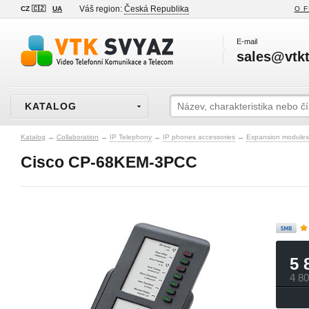
Váš region:
Česká Republika
CZ 🇨🇿
UA
O F
E-mail
sales@vtkt
KATALOG
Katalog
→
Collaboration
→
IP Telephony
→
IP phones accessories
→
Expansion modules
Cisco CP-68KEM-3PCC
5 
4 8