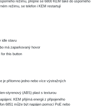
 úsporného režimu, přepne se 6800 KEM také do úsporného
rném režimu, se telefon i KEM restartují
 idle stavu
ebo má zaparkovaný hovor
for this button
ce je přítomno jedno nebo více výstražných
dien-styrenový (ABS) plast s texturou
jení. KEM přijímá energii z připojeného
elefon 6851 může být napájen pomocí PoE nebo