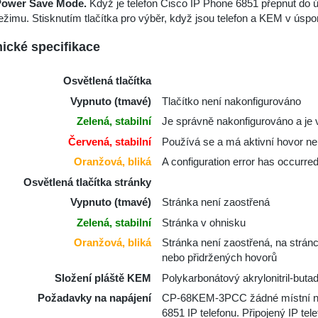
Power Save Mode.
Když je telefon Cisco IP Phone 6851 přepnut do
ežimu. Stisknutím tlačítka pro výběr, když jsou telefon a KEM v úspo
ické specifikace
Osvětlená tlačítka
Vypnuto (tmavé)
Tlačítko není nakonfigurováno
Zelená, stabilní
Je správně nakonfigurováno a je v
Červená, stabilní
Používá se a má aktivní hovor n
Oranžová, bliká
A configuration error has occurred 
Osvětlená tlačítka stránky
Vypnuto (tmavé)
Stránka není zaostřená
Zelená, stabilní
Stránka v ohnisku
Oranžová, bliká
Stránka není zaostřená, na strán
nebo přidržených hovorů
Složení pláště KEM
Polykarbonátový akrylonitril-buta
Požadavky na napájení
CP-68KEM-3PCC žádné místní napá
6851 IP telefonu. Připojený IP t