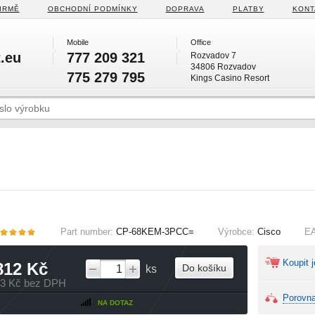
IRMĚ
OBCHODNÍ PODMÍNKY
DOPRAVA
PLATBY
KONT
Mobile
Office
.eu
777 209 321
Rozvadov 7
34806 Rozvadov
775 279 795
Kings Casino Resort
Part number:
CP-68KEM-3PCC=
Výrobce:
Cisco
E
Koupit j
812 Kč
Do košíku
ks
03 Kč bez DPH
Porovna
NA DOTAZ