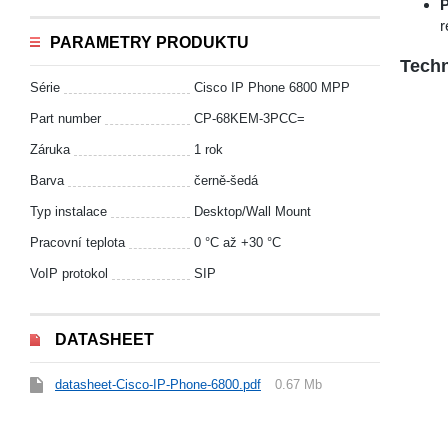
r
PARAMETRY PRODUKTU
Techn
Série
Cisco IP Phone 6800 MPP
Part number
CP-68KEM-3PCC=
Záruka
1 rok
Barva
černě-šedá
Typ instalace
Desktop/Wall Mount
Pracovní teplota
0 °С až +30 °С
VoIP protokol
SIP
DATASHEET
datasheet-Cisco-IP-Phone-6800.pdf
0.67 Mb