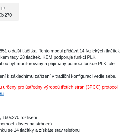
 IP
60x270
 o další tlačítka. Tento modul přidává 14 fyzických tlačítek
elkem tedy 28 tlačítek. KEM podporuje funkci PLK
ohou být monitorovány a přijímány pomocí funkce PLK, ale
.
 k základnímu zařízení v tradiční konfiguraci vedle sebe.
 určeny pro ústředny výrobců třetích stran (3PCC) protocol
eu
 160x270 rozlišení
 pomocí kláves na stránce)
ku se 14 tlačítky a získáte stav telefonu