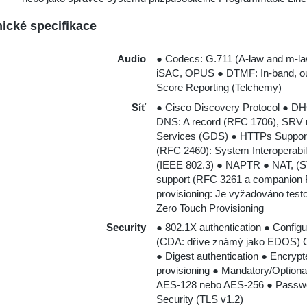
ické specifikace
Audio
● Codecs: G.711 (A-law and m-law
iSAC, OPUS ● DTMF: In-band, o
Score Reporting (Telchemy)
Síť
● Cisco Discovery Protocol ● 
DNS: A record (RFC 1706), SRV 
Services (GDS) ● HTTPs Support
(RFC 2460): System Interoperabi
(IEEE 802.3) ● NAPTR ● NAT, (S
support (RFC 3261 a companion
provisioning: Je vyžadováno test
Zero Touch Provisioning
Security
● 802.1X authentication ● Config
(CDA: dříve známý jako EDOS) Ce
● Digest authentication ● Encrypt
provisioning ● Mandatory/Optiona
AES-128 nebo AES-256 ● Password 
Security (TLS v1.2)