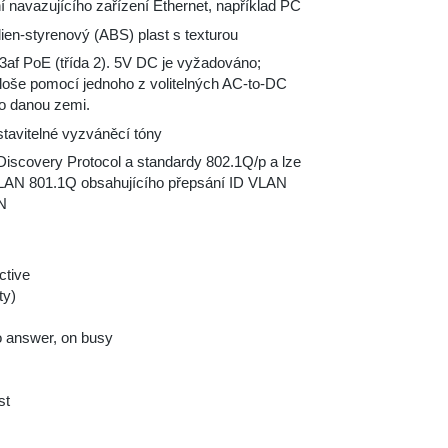
ní navazujícího zařízení Ethernet, například PC
dien-styrenový (ABS) plast s texturou
.3af PoE (třída 2). 5V DC je vyžadováno;
loše pomocí jednoho z volitelných AC-to-DC
ro danou zemi.
stavitelné vyzváněcí tóny
 Discovery Protocol a standardy 802.1Q/p a lze
 VLAN 801.1Q obsahujícího přepsání ID VLAN
N
ctive
ty)
no answer, on busy
st