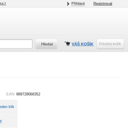
Přihlásit
Registrovat
AKT
VÁŠ KOŠÍK
Prázdný košík
EAN:
889728068352
eden klik
t