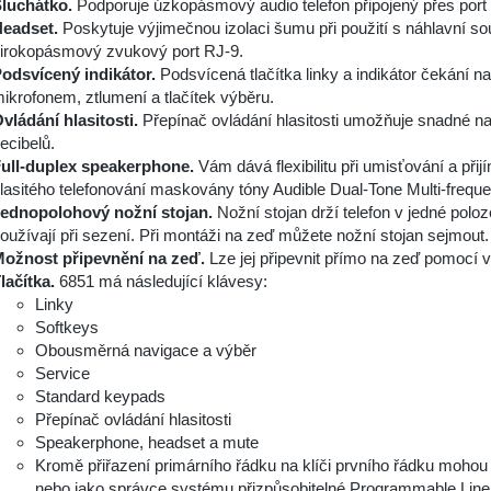
luchátko.
Podporuje úzkopásmový audio telefon připojený přes port
eadset.
Poskytuje výjimečnou izolaci šumu při použití s náhlavní s
irokopásmový zvukový port RJ-9.
odsvícený indikátor.
Podsvícená tlačítka linky a indikátor čekání 
ikrofonem, ztlumení a tlačítek výběru.
vládání hlasitosti.
Přepínač ovládání hlasitosti umožňuje snadné na
ecibelů.
ull-duplex speakerphone.
Vám dává flexibilitu při umisťování a přij
lasitého telefonování maskovány tóny Audible Dual-Tone Multi-freq
ednopolohový nožní stojan.
Nožní stojan drží telefon v jedné poloz
oužívají při sezení. Při montáži na zeď můžete nožní stojan sejmout.
ožnost připevnění na zeď.
Lze jej připevnit přímo na zeď pomocí 
lačítka.
6851 má následující klávesy:
Linky
Softkeys
Obousměrná navigace a výběr
Service
Standard keypads
Přepínač ovládání hlasitosti
Speakerphone, headset a mute
Kromě přiřazení primárního řádku na klíči prvního řádku mohou b
nebo jako správce systému přizpůsobitelné Programmable Lin