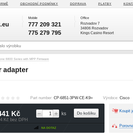
IRMĚ
OBCHODNÍ PODMÍNKY
DOPRAVA
PLATBY
KONT
Mobile
Office
.eu
777 209 321
Rozvadov 7
34806 Rozvadov
775 279 795
Kings Casino Resort
one 6800 Series with MPP Firmware
 adapter
Part number:
CP-6851-3PW-CE-K9=
Výrobce:
Cisco
Koupit j
441 Kč
Do košíku
ks
44 Kč bez DPH
Porovna
NA DOTAZ