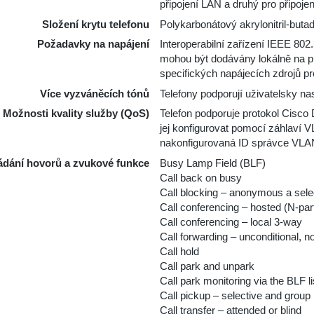
připojení LAN a druhý pro připoje
Složení krytu telefonu
Polykarbonátový akrylonitril-buta
Požadavky na napájení
Interoperabilní zařízení IEEE 802
mohou být dodávány lokálně na p
specifických napájecích zdrojů p
Více vyzváněcích tónů
Telefony podporují uživatelsky na
Možnosti kvality služby (QoS)
Telefon podporuje protokol Cisco
jej konfigurovat pomocí záhlaví
nakonfigurovaná ID správce VLA
ádání hovorů a zvukové funkce
Busy Lamp Field (BLF)
Call back on busy
Call blocking – anonymous a sele
Call conferencing – hosted (N-par
Call conferencing – local 3-way
Call forwarding – unconditional, 
Call hold
Call park and unpark
Call park monitoring via the BLF li
Call pickup – selective and group
Call transfer – attended or blind