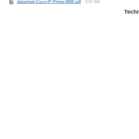
datasheet-Cisco-IP-Phone-6800.pdf
0.67 Mb
Techn