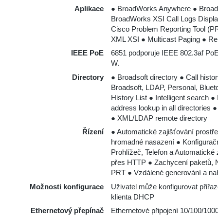
Aplikace
● BroadWorks Anywhere ● BroadW
BroadWorks XSI Call Logs Displa
Cisco Problem Reporting Tool (PRT
XML XSI ● Multicast Paging ● 
IEEE PoE
6851 podporuje IEEE 802.3af PoE 
W.
Directory
● Broadsoft directory ● Call histo
Broadsoft, LDAP, Personal, Bluet
History List ● Intelligent searc
address lookup in all directories 
● XML/LDAP remote directory
Řízení
● Automatické zajišťování prost
hromadné nasazení ● Konfigurační
Prohlížeč, Telefon a Automatické
přes HTTP ● Zachycení paketů, N
PRT ● Vzdálené generování a na
Možnosti konfigurace
Uživatel může konfigurovat přiřaz
klienta DHCP
Ethernetový přepínač
Ethernetové připojení 10/100/100