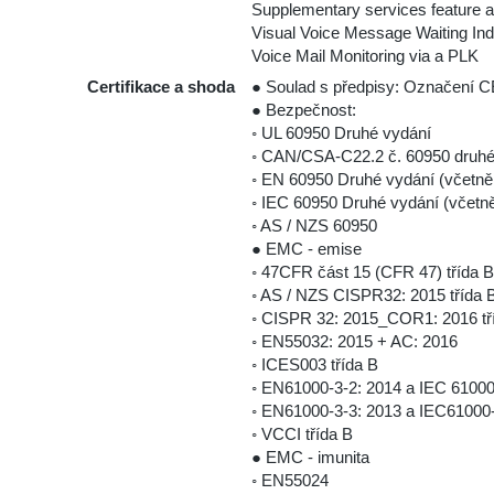
Supplementary services feature a
Visual Voice Message Waiting In
Voice Mail Monitoring via a PLK
Certifikace a shoda
● Soulad s předpisy: Označení 
● Bezpečnost:
◦ UL 60950 Druhé vydání
◦ CAN/CSA-C22.2 č. 60950 druhé
◦ EN 60950 Druhé vydání (včetně
◦ IEC 60950 Druhé vydání (včetn
◦ AS / NZS 60950
● EMC - emise
◦ 47CFR část 15 (CFR 47) třída B
◦ AS / NZS CISPR32: 2015 třída 
◦ CISPR 32: 2015_COR1: 2016 tř
◦ EN55032: 2015 + AC: 2016
◦ ICES003 třída B
◦ EN61000-3-2: 2014 a IEC 61000
◦ EN61000-3-3: 2013 a IEC61000-
◦ VCCI třída B
● EMC - imunita
◦ EN55024