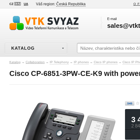
Váš region:
Česká Republika
CZ 🇨🇿
UA
O F
E-mail
sales@vtkt
KATALOG
Katalog
→
Collaboration
→
IP Telephony
→
IP phones
→
Cisco IP phones
→
Cisco IP Ph
Cisco CP-6851-3PW-CE-K9 with power
3 
2 8