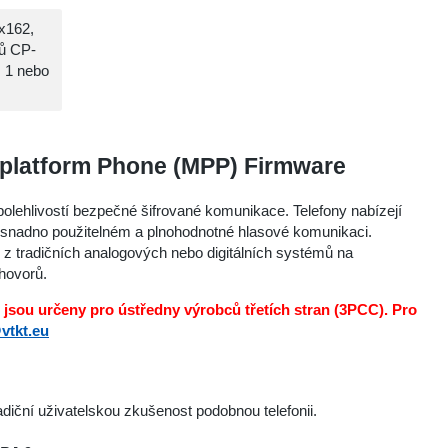
x162,
lů CP-
s 1 nebo
platform Phone (MPP) Firmware
olehlivostí bezpečné šifrované komunikace. Telefony nabízejí
 snadno použitelném a plnohodnotné hlasové komunikaci.
my z tradičních analogových nebo digitálních systémů na
hovorů.
 jsou určeny pro ústředny výrobců třetích stran (3PCC). Pro
vtkt.eu
adiční uživatelskou zkušenost podobnou telefonii.