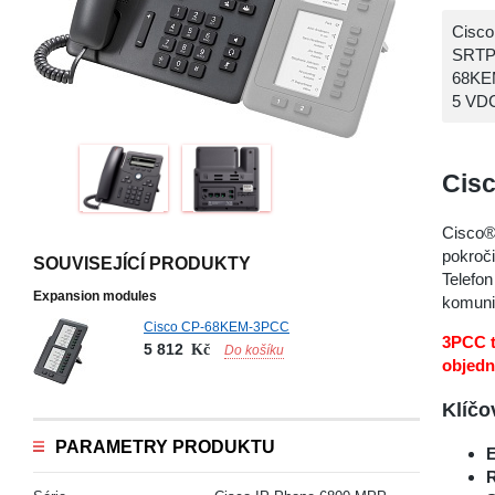
Cisco
SRTP,
68KEM
5 VDC
Cis
Cisco® 
pokroč
SOUVISEJÍCÍ PRODUKTY
Telefon
Expansion modules
komuni
Cisco CP-68KEM-3PCC
3PCC t
5 812
Kč
Do košíku
objedn
Klíčo
PARAMETRY PRODUKTU
E
R