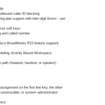
lls
tbound caller ID blocking
ng plan support with inter-digit timers – per
ces soft keys
ng and called number
Cisco BroadWorks R23 feature support)
hoteling, Activity Based Workspace
io path (headset, handset, or speaker)
assignment on the first line key, the other
ustomizable, or system administrator-
ance