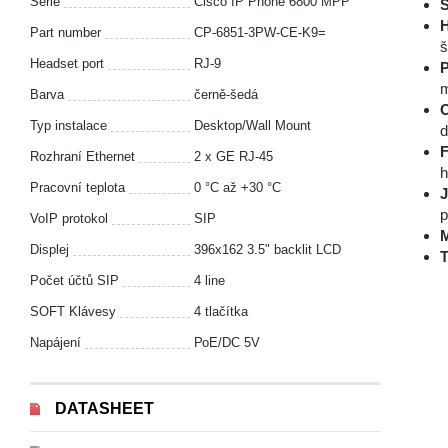
Série
Cisco IP Phone 6800 MPP
S
H
Part number
CP-6851-3PW-CE-K9=
š
Headset port
RJ-9
P
m
Barva
černě-šedá
O
Typ instalace
Desktop/Wall Mount
d
F
Rozhraní Ethernet
2 x GE RJ-45
h
Pracovní teplota
0 °С až +30 °С
J
p
VoIP protokol
SIP
M
Displej
396x162 3.5" backlit LCD
T
Počet účtů SIP
4 line
SOFT Klávesy
4 tlačítka
Napájení
РоЕ/DC 5V
DATASHEET