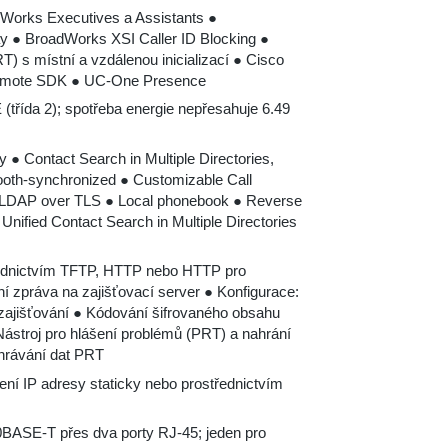
orks Executives a Assistants ●
y ● BroadWorks XSI Caller ID Blocking ●
) s místní a vzdálenou inicializací ● Cisco
Remote SDK ● UC-One Presence
(třída 2); spotřeba energie nepřesahuje 6.49
ry ● Contact Search in Multiple Directories,
ooth-synchronized ● Customizable Call
h ● LDAP over TLS ● Local phonebook ● Reverse
● Unified Contact Search in Multiple Directories
řednictvím TFTP, HTTP nebo HTTP pro
 zpráva na zajišťovací server ● Konfigurace:
 zajišťování ● Kódování šifrovaného obsahu
ástroj pro hlášení problémů (PRT) a nahrání
hrávání dat PRT
ení IP adresy staticky nebo prostřednictvím
0BASE-T přes dva porty RJ-45; jeden pro