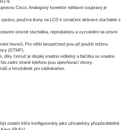
 RJ-9.
oupravou Cisco. Analogový konektor náhlavní soupravy je
na zprávu; používá ikony na LCD k označení aktivace sluchátek s
stavení úrovně sluchátka, reproduktoru a vyzvánění na úrovni
ímání hovorů. Pro větší bezpečnost jsou při použití režimu
uency (DTMF).
e, díky čemuž je displej snadno viditelný a tlačítka se snadno
 Na zadní straně telefonu jsou upevňovací otvory.
vrutů a hmoždinek pro sádrokarton.
ýt ostatní klíče konfigurovány jako uživatelsky přizpůsobitelné
e Keys (PLKs)