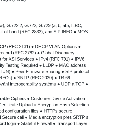
), G.722.2, G.722, G.729 (a, b, ab), ILBC,
ut-of-band (RFC 2833), and SIP INFO ● MOS
DHCP (RFC 2131) ● DHCP VLAN Options ●
record (RFC 2782) ● Global Discovery
 for XSI Services ● IPv4 (RFC 791) ● IPV6
lity Testing Required ● LLDP ● MAC address
TUN) ● Peer Firmware Sharing ● SIP protocol
 RFCs) ● SNTP (RFC 2030) ● TR.69
ování interoperability systému ● UDP a TCP ●
urable Ciphers ● Customer Device Activation
rtificate Upload a Encryption Hash Selection
ed configuration files ● HTTPs secure
l Secure call ● Media encryption přes SRTP s
login ● Stateful Firewall ● Transport Layer