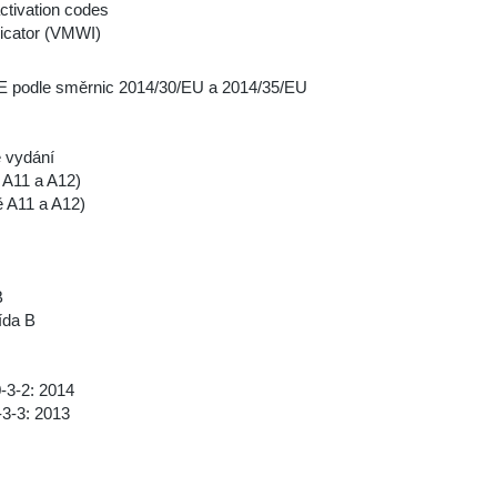
ctivation codes
dicator (VMWI)
CE podle směrnic 2014/30/EU a 2014/35/EU
 vydání
 A11 a A12)
ě A11 a A12)
B
ída B
-3-2: 2014
3-3: 2013