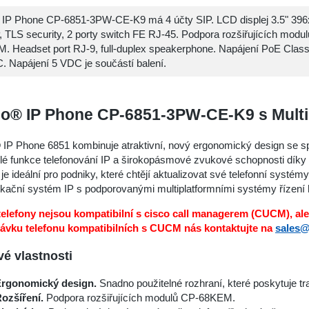
 IP Phone CP-6851-3PW-CE-K9 má 4 účty SIP. LCD displej 3.5" 396
 TLS security, 2 porty switch FE RJ-45. Podpora rozšiřujících modu
. Headset port RJ-9, full-duplex speakerphone. Napájení PoE Clas
. Napájení 5 VDC je součástí balení.
co® IP Phone CP-6851-3PW-CE-K9 s Multi
IP Phone 6851 kombinuje atraktivní, nový ergonomický design se sp
ilé funkce telefonování IP a širokopásmové zvukové schopnosti díky
 je ideální pro podniky, které chtějí aktualizovat své telefonní systé
kační systém IP s podporovanými multiplatformními systémy řízení 
elefony nejsou kompatibilní s cisco call managerem (CUCM), ale
ávku telefonu kompatibilních s CUCM nás kontaktujte na
sales@
vé vlastnosti
rgonomický design.
Snadno použitelné rozhraní, které poskytuje tr
ozšíření.
Podpora rozšiřujících modulů CP-68KEM.