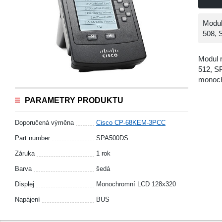
Modul
508, 
Modul 
512, S
monoch
PARAMETRY PRODUKTU
Doporučená výměna
Cisco CP-68KEM-3PCC
Part number
SPA500DS
Záruka
1 rok
Barva
šedá
Displej
Monochromní LCD 128х320
Napájení
BUS