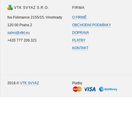
VTK SVYAZ S.R.O.
FIRMA
Na Folimance 2155/15, Vinohrady
O FIRMĚ
120 00 Praha 2
OBCHODNÍ PODMÍNKY
sales@vtkt.eu
DOPRAVA
+420 777 209 321
PLATBY
KONTAKT
2018 ©
VTK SVYAZ
Platby