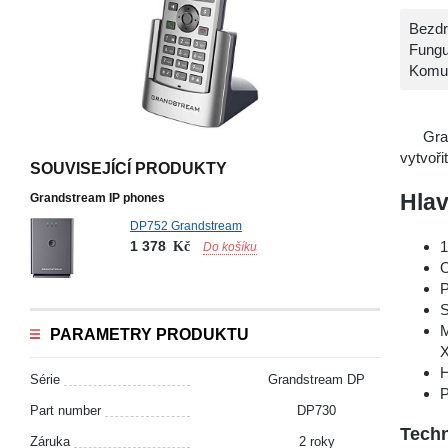
Bezdr
Fungu
Komun
Gra
vytvoři
SOUVISEJÍCÍ PRODUKTY
Hlav
Grandstream IP phones
DP752 Grandstream
1 378
1
Kč
Do košíku
O
P
S
M
PARAMETRY PRODUKTU
H
Série
Grandstream DP
P
Part number
DP730
Techn
Záruka
2 roky