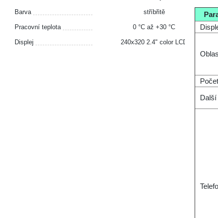
Barva
stříbřitě
Par
Displ
Pracovní teplota
0 °С až +30 °С
Displej
240x320 2.4" color LCD
Oblas
Počet
Další
Telef