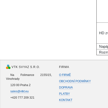
HD z
Napáj
Rozm
VTK SVYAZ S.R.O.
FIRMA
Na Folimance 2155/15,
O FIRMĚ
Vinohrady
OBCHODNÍ PODMÍNKY
120 00 Praha 2
DOPRAVA
sales@vtkt.eu
PLATBY
+420 777 209 321
KONTAKT