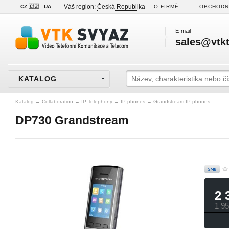
Váš region:
Česká Republika
CZ 🇨🇿
UA
O FIRMĚ
OBCHODN
E-mail
sales@vtkt
KATALOG
Katalog
→
Collaboration
→
IP Telephony
→
IP phones
→
Grandstream IP phones
DP730 Grandstream
2 
1 9