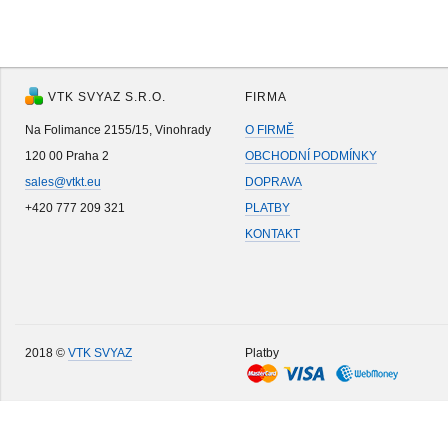
VTK SVYAZ S.R.O.
FIRMA
Na Folimance 2155/15, Vinohrady
O FIRMĚ
120 00 Praha 2
OBCHODNÍ PODMÍNKY
sales@vtkt.eu
DOPRAVA
+420 777 209 321
PLATBY
KONTAKT
2018 ©
VTK SVYAZ
Platby