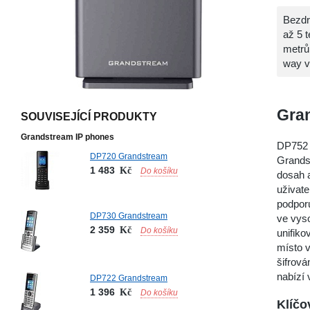
Bezdr
až 5 
metrů
way v
Gra
SOUVISEJÍCÍ PRODUKTY
Grandstream IP phones
DP752 
DP720 Grandstream
Grands
1 483
Kč
Do košíku
dosah 
uživat
podpor
DP730 Grandstream
ve vyso
2 359
Kč
Do košíku
unifiko
místo 
šifrov
nabízí 
DP722 Grandstream
1 396
Kč
Do košíku
Klíčo