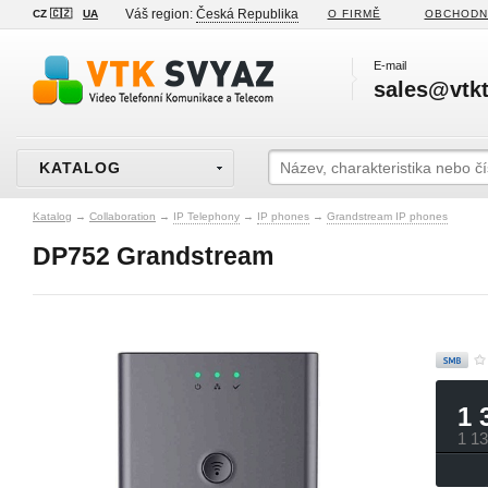
Váš region:
Česká Republika
CZ 🇨🇿
UA
O FIRMĚ
OBCHODN
E-mail
sales@vtkt
KATALOG
Katalog
→
Collaboration
→
IP Telephony
→
IP phones
→
Grandstream IP phones
DP752 Grandstream
1 
1 1