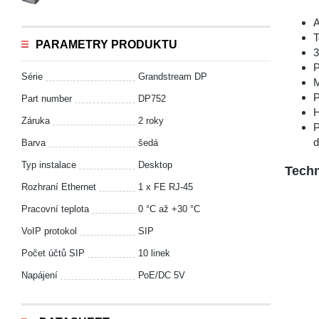
A
T
PARAMETRY PRODUKTU
3
P
Série
Grandstream DP
M
P
Part number
DP752
H
Záruka
2 roky
P
d
Barva
šedá
Typ instalace
Desktop
Techn
Rozhraní Ethernet
1 x FE RJ-45
Pracovní teplota
0 °С až +30 °С
VoIP protokol
SIP
Počet účtů SIP
10 linek
Napájení
РоЕ/DC 5V