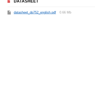
DATASHEET
datasheet_dp752_english.pdf
0.66 Mb