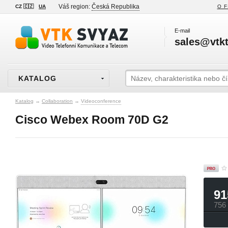
Váš region:
Česká Republika
CZ 🇨🇿
UA
O F
E-mail
sales@vtkt
KATALOG
Katalog
→
Collaboration
→
Videoconference
Cisco Webex Room 70D G2
91
756