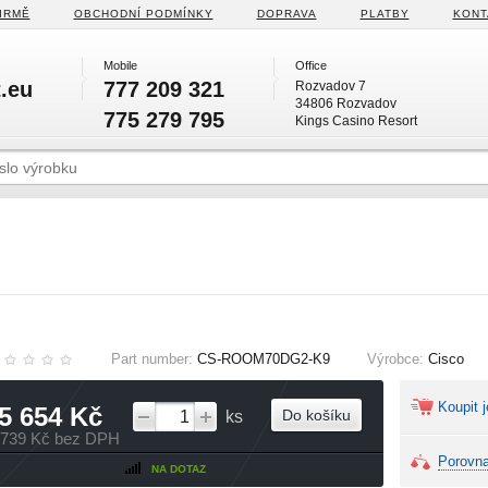
IRMĚ
OBCHODNÍ PODMÍNKY
DOPRAVA
PLATBY
KONT
Mobile
Office
.eu
777 209 321
Rozvadov 7
34806 Rozvadov
775 279 795
Kings Casino Resort
Part number:
CS-ROOM70DG2-K9
Výrobce:
Cisco
Koupit j
5 654 Kč
Do košíku
ks
 739 Kč bez DPH
Porovna
NA DOTAZ