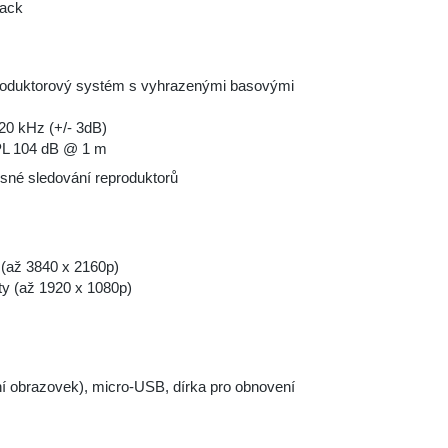
jack
produktorový systém s vyhrazenými basovými
20 kHz (+/- 3dB)
PL 104 dB @ 1 m
esné sledování reproduktorů
(až 3840 x 2160p)
ity (až 1920 x 1080p)
í obrazovek), micro-USB, dírka pro obnovení