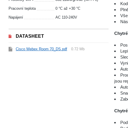
Kod
Pracovní teplota
0 °С až +30 °С
Pln
Vše,
Napájení
AC 110-240V
Nást
Chytré
DATASHEET
Posk
Cisco Webex Room 70_DS.pdf
0.72 Mb
Lepš
Sled
Vyni
Auto
Pro
jsou r
Auto
Sna
Zab
Chytré
Pod