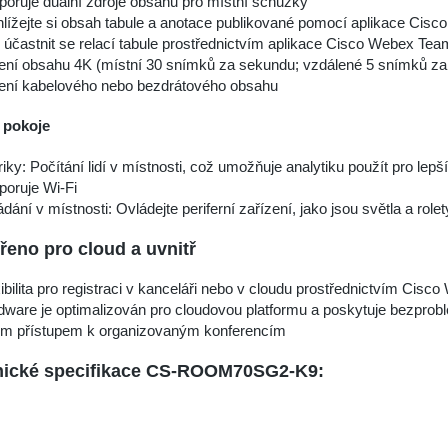
poruje duální zdroje obsahu pro místní schůzky
hlížejte si obsah tabule a anotace publikované pomocí aplikace C
účastnit se relací tabule prostřednictvím aplikace Cisco Webex Te
lení obsahu 4K (místní 30 snímků za sekundu; vzdálené 5 snímků z
lení kabelového nebo bezdrátového obsahu
 pokoje
iky: Počítání lidí v místnosti, což umožňuje analytiku použít pro lepš
poruje Wi-Fi
dání v místnosti: Ovládejte periferní zařízení, jako jsou světla a rol
řeno pro cloud a uvnitř
ibilita pro registraci v kanceláři nebo v cloudu prostřednictvím Cisc
dware je optimalizován pro cloudovou platformu a poskytuje bezprob
m přístupem k organizovaným konferencím
nické specifikace CS-ROOM70SG2-K9: