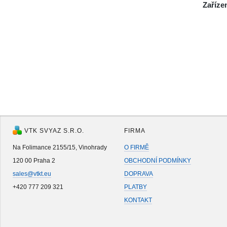
Zaříze
VTK SVYAZ S.R.O.
FIRMA
Na Folimance 2155/15, Vinohrady
O FIRMĚ
120 00 Praha 2
OBCHODNÍ PODMÍNKY
sales@vtkt.eu
DOPRAVA
+420 777 209 321
PLATBY
KONTAKT