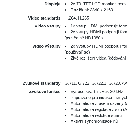
Displeje
2x 70" TFT LCD monitor, pods
Rozlišení: 3840 x 2160
Video standards
H.264, H.265
Video vstupy
1х vstup HDMI podporuje form
2х vstupy HDMI podporují for
fps včetně HD1080p
Video výstupy
2х výstupy HDMI podporují fo
(používají se)
Živé rozlišení videa (kódová
Zvukové standardy
G.711, G.722, G.722.1, G.729, 
Zvukové funkce
Vysoce kvalitní zvuk 20 kHz
Připraveno pro indukční smyčk
Automatické zrušení ozvěny 
Automatická regulace zisku 
Automatická redukce šumu
Aktivní synchronizace rtů