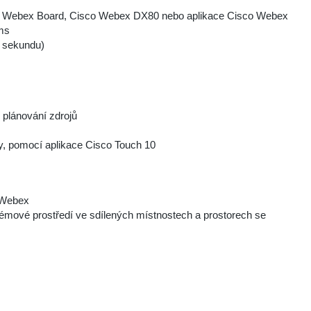
isco Webex Board, Cisco Webex DX80 nebo aplikace Cisco Webex
ams
a sekundu)
í plánování zdrojů
ety, pomocí aplikace Cisco Touch 10
o Webex
lémové prostředí ve sdílených místnostech a prostorech se