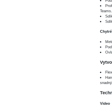
Pod
Pro
Teams. 
Sdí
Sdí
Chytré
Metr
Pod
Ovlá
Vytvo
Flex
Har
snadný
Tech
Video