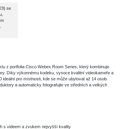
9) se
u,
cím
.
uktu z portfolia Cisco Webex Room Series, který kombinuje
tory. Díky výkonnému kodeku, vysoce kvalitní videokameře a
 ideální pro místnosti, kde se může ubytovat až 14 osob.
duktory a automaticky fotografujte ve středních a velkých
h s videem a zvukem nejvyšší kvality