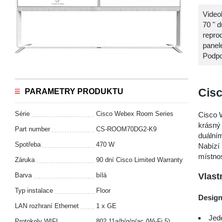
Vide
70 " 
repro
panel
Podpo
Cis
PARAMETRY PRODUKTU
Série
Cisco Webex Room Series
Cisco
krásný 
Part number
CS-ROOM70DG2-K9
duálním
Spotřeba
470 W
Nabízí 
místno
Záruka
90 dní Cisco Limited Warranty
Vlast
Barva
bílá
Typ instalace
Floor
Design
LAN rozhraní Ethernet
1 x GE
Jed
Protokoly WIFI
802.11a/b/g/n/ac (Wi-Fi 5)