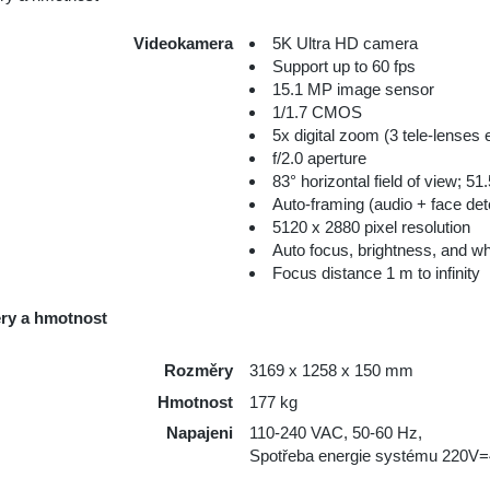
Videokamera
5K Ultra HD camera
Support up to 60 fps
15.1 MP image sensor
1/1.7 CMOS
5x digital zoom (3 tele-lenses e
f/2.0 aperture
83° horizontal field of view; 51.
Auto-framing (audio + face det
5120 x 2880 pixel resolution
Auto focus, brightness, and wh
Focus distance 1 m to infinity
ry a hmotnost
Rozměry
3169 x 1258 x 150 mm
Hmotnost
177 kg
Napajeni
110-240 VAC, 50-60 Hz,
Spotřeba energie systému 220V