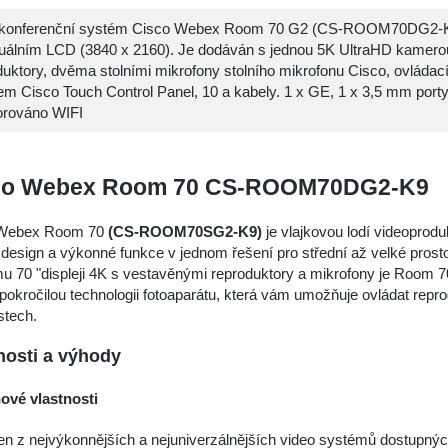
okonferenční systém Cisco Webex Room 70 G2 (CS-ROOM70DG2-K
duálním LCD (3840 x 2160). Je dodáván s jednou 5K UltraHD kamero
duktory, dvěma stolními mikrofony stolního mikrofonu Cisco, ovláda
em Cisco Touch Control Panel, 10 a kabely. 1 x GE, 1 x 3,5 mm porty
rováno WIFI
co Webex Room 70 CS-ROOM70DG2-K9
 Webex Room 70
(CS-ROOM70SG2-K9)
je vlajkovou lodí videoprod
design a výkonné funkce v jednom řešení pro střední až velké pros
u 70 "displeji 4K s vestavěnými reproduktory a mikrofony je Room 70
pokročilou technologii fotoaparátu, která vám umožňuje ovládat repro
stech.
nosti a výhody
ové vlastnosti
en z nejvýkonnějších a nejuniverzálnějších video systémů dostupnýc