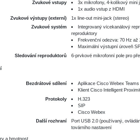
Zvukové vstupy
3х mikrofony, 4-kolíkový mini 
1х audio vstup z HDMI
Zvukové výstupy (externí)
1х line-out mini-jack (stereo)
Zvukové systém
Integrovaný vícekanálový re
reproduktory
Frekvenční odezva: 70 Hz až 
Maximální výstupní úroveň S
Sledování reproduktorů
6-prvkové mikrofonní pole pro př
í
Bezdrátové sdílení
Aplikace Cisco Webex Teams 
Klient Cisco Intelligent Proxim
Protokoly
H.323
SIP
Cisco Webex
Další rozhraní
Port USB 2.0 (používaný, ovládán
továrního nastavení
y a hmotnost