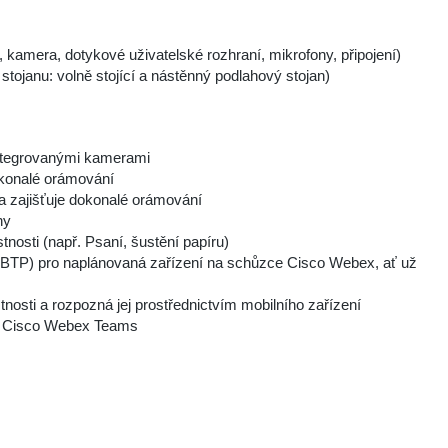
 kamera, dotykové uživatelské rozhraní, mikrofony, připojení)
tojanu: volně stojící a nástěnný podlahový stojan)
 integrovanými kamerami
dokonalé orámování
 a zajišťuje dokonalé orámování
ny
nosti (např. Psaní, šustění papíru)
(OBTP) pro naplánovaná zařízení na schůzce Cisco Webex, ať už
osti a rozpozná jej prostřednictvím mobilního zařízení
ce Cisco Webex Teams