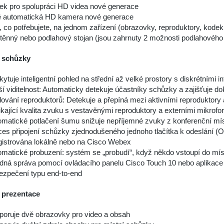
ek pro spolupráci HD videa nové generace
ě automatická HD kamera nové generace
 co potřebujete, na jednom zařízení (obrazovky, reproduktory, kodek,
ěnný nebo podlahový stojan (jsou zahrnuty 2 možnosti podlahového s
 schůzky
ytuje inteligentní pohled na střední až velké prostory s diskrétními
í viditelnost: Automaticky detekuje účastníky schůzky a zajišťuje 
ování reproduktorů: Detekuje a přepíná mezi aktivními reproduktory
kající kvalita zvuku s vestavěnými reproduktory a externími mikrofo
matické potlačení šumu snižuje nepříjemné zvuky z konferenční míst
ces připojení schůzky zjednodušeného jednoho tlačítka k odeslání 
egistrována lokálně nebo na Cisco Webex
matické probuzení: systém se „probudí“, když někdo vstoupí do místn
dná správa pomocí ovládacího panelu Cisco Touch 10 nebo aplika
ezpečení typu end-to-end
 prezentace
poruje dvě obrazovky pro video a obsah