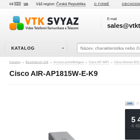
Váš region:
Česká Republika
CZ 🇨🇿
UA
O FIRMĚ
OBCHODN
E-mail
sales@vtkt
KATALOG
Katalog
→
Bezdrátové sítě
→
Access point/Bridges
→
Cisco AP WIFI
→
Cisco Aironet 80
Cisco AIR-AP1815W-E-K9
5 
4 4