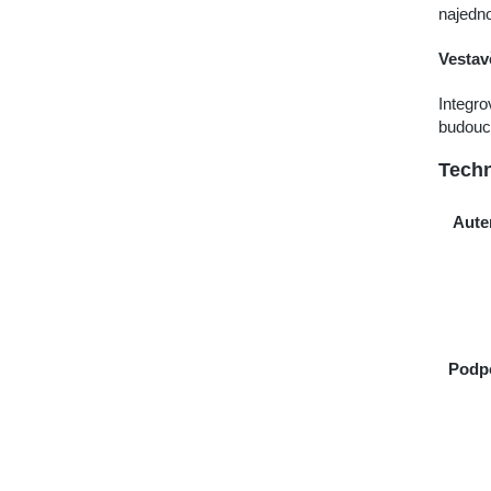
najedn
Vestav
Integro
budouc
Techn
Aute
Podp