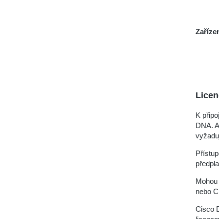
Zaříze
Licen
K připo
DNA. Ab
vyžadu
Přístup
předpla
Mohou 
nebo C
Cisco D