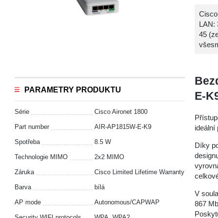
Cisco
LAN: 
45 (z
všesm
Bez
PARAMETRY PRODUKTU
E-K
Série
Cisco Aironet 1800
Přístu
Part number
AIR-AP1815W-E-K9
ideální
Spotřeba
8.5 W
Díky p
designu
Technologie MIMO
2x2 MIMO
vyrovna
Záruka
Cisco Limited Lifetime Warranty
celkové
Barva
bílá
V soul
AP mode
Autonomous/CAPWAP
867 Mb
Poskytu
Security WIFI protocols
WPA, WPA2