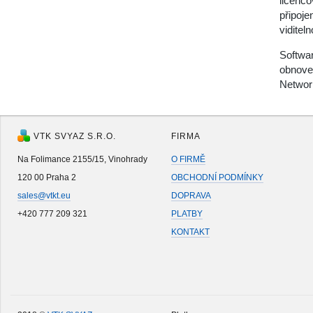
licenco
připoje
viditel
Softwar
obnoven
Networ
VTK SVYAZ S.R.O.
FIRMA
Na Folimance 2155/15, Vinohrady
O FIRMĚ
120 00 Praha 2
OBCHODNÍ PODMÍNKY
sales@vtkt.eu
DOPRAVA
+420 777 209 321
PLATBY
KONTAKT