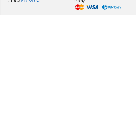
2018 ©
VTK SVYAZ
Platby