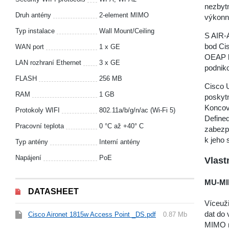
nezbytn
Druh antény
2-element MIMO
výkonn
Typ instalace
Wall Mount/Ceiling
S AIR-
bod Ci
WAN port
1 x GE
OEAP b
LAN rozhraní Ethernet
3 x GE
podniko
FLASH
256 MB
Cisco 
RAM
1 GB
poskytn
Koncoví
Protokoly WIFI
802.11a/b/g/n/ac (Wi-Fi 5)
Defined
Pracovní teplota
0 °C až +40° C
zabezpe
k jeho 
Typ antény
Interní antény
Napájení
PoE
Vlast
MU-M
DATASHEET
Víceuž
dat do 
Cisco Aironet 1815w Access Point _DS.pdf
0.87 Mb
MIMO m